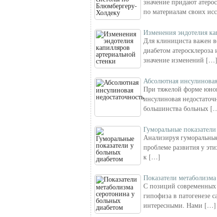
значение придают атеро
по материалам своих ис
Изменения эндотелия ка
Для клинициста важен в
диабетом атеросклероза 
значение изменений […
Абсолютная инсулиновая
При тяжелой форме юнош
инсулиновая недостаточ
большинства больных [
Гуморальные показатели
Анализируя гуморальные
проблеме развития у эти
к […]
Показатели метаболизма
С позиций современных 
гипофиза в патогенезе с
интересными. Нами […]