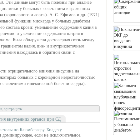
). Эти данные могут быть полезны при анализе
одинамики у больных с сочетанием выраженных
 (коронарного и аорты). А. С. Ефимов и др. (1971)
ельной функции миокарда у больных диабетом
го состава крови: уменьшение содержания калия в
триемию и увеличение содержания натрия в
лазме. Была обнаружена достоверная связь между
 градиентом калия, вне- и внутриклеточным
ниемия находилась в обратной связи с
ти отрицательного влияния инсулина на
екоторых больных с коронарной недостаточностью
м с явлениями ишемической болезни сердца).
ма
,
эритроциты
гия внутренних органов при СД
систолы по Блюмбергеру-Холдеку
и доминирующее, если не исключительное,