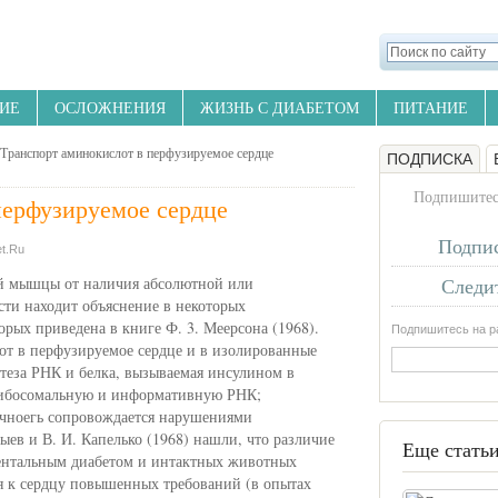
ИЕ
ОСЛОЖНЕНИЯ
ЖИЗНЬ С ДИАБЕТОМ
ПИТАНИЕ
Транспорт аминокислот в перфузируемое сердце
ПОДПИСКА
Подпишитесь
перфузируемое сердце
Подпис
t.Ru
й мышцы от наличия абсолютной или
Следит
сти находит объяснение в некоторых
рых приведена в книге Ф. 3. Меерсона (1968).
Подпишитесь на ра
от в перфузируемое сердце и в изолированные
теза РНК и белка, вызываемая инсулином в
 рибосомальную и информативную РНК;
очноегь сопровождается нарушениями
ыев и В. И. Капелько (1968) нашли, что различие
Еще статьи
ентальным диабетом и интактных животных
я к сердцу повышенных требований (в опытах