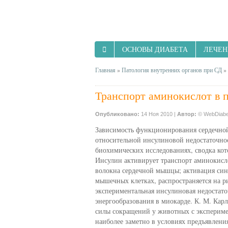
ОСНОВЫ ДИАБЕТА
ЛЕЧЕН
Главная
»
Патология внутренних органов при СД
»
Транспорт аминокислот в 
Опубликовано:
14 Ноя 2010 |
Автор:
© WebDiabe
Зависимость функционирования сердечно
относительной инсулиновой недостаточно
биохимических исследованиях, сводка кото
Инсулин активирует транспорт аминокисл
волокна сердечной мышцы; активация син
мышечных клетках, распространяется на
экспериментальная инсулиновая недостат
энергообразования в миокарде. К. М. Карл
силы сокращений у животных с эксперим
наиболее заметно в условиях предъявлени