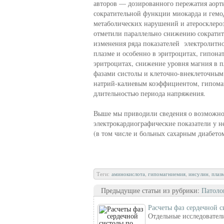
авторов — дозированного пережатия аорты
сократительной функции миокарда и гем
метаболических нарушений и атеросклероза
отметили параллельно снижению сократит
изменения ряда показателей электролитно
плазме и особенно в эритроцитах, гипона
эритроцитах, снижение уровня магния в п
фазами систолы и клеточно-внеклеточным
натрий-калиевым коэффициентом, гипомаг
длительностью периода напряжения.
Выше мы приводили сведения о возможнос
электрокардиографические показатели у н
(в том числе и больных сахарным диабето
Теги:
аминокислота
,
гипомагниемия
,
инсулин
,
плаз
Предыдущие статьи из рубрики:
Патоло
Расчеты фаз сердечной 
Отдельные исследовател