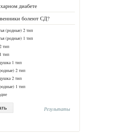
ахарном диабете
венники болеют СД?
ья (родные) 2 тип
ья (родные) 1 тип
2 тип
1 тип
душка 1 тип
родные) 2 тип
душка 2 тип
родные) 1 тип
одне
Результаты