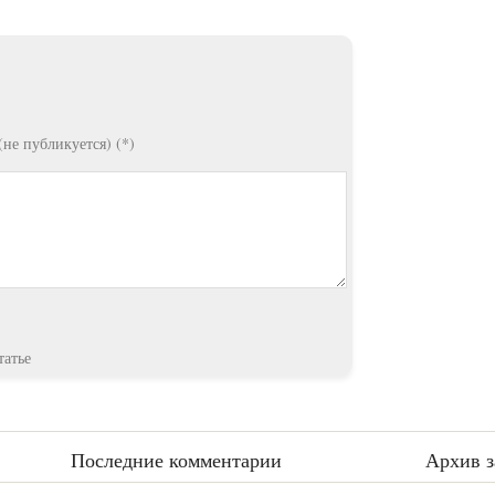
)
(не публикуется) (*)
татье
Последние комментарии
Архив з