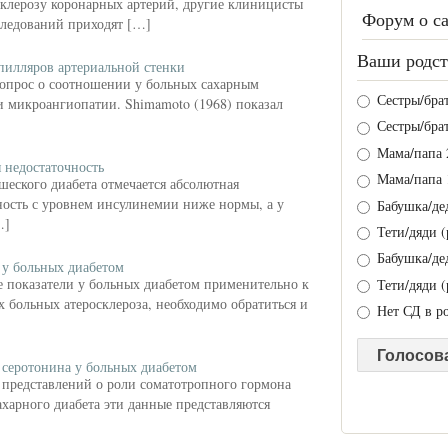
склерозу коронарных артерий, другие клиницисты
Форум о с
следований приходят […]
Ваши родст
пилляров артериальной стенки
опрос о соотношении у больных сахарным
Сестры/брат
и микроангиопатии. Shimamoto (1968) показал
]
Сестры/брат
Мама/папа 
 недостаточность
Мама/папа 
еского диабета отмечается абсолютная
ность с уровнем инсулинемии ниже нормы, а у
Бабушка/де
…]
Тети/дяди (
Бабушка/де
 у больных диабетом
 показатели у больных диабетом применительно к
Тети/дяди (
х больных атеросклероза, необходимо обратиться и
Нет СД в р
 серотонина у больных диабетом
представлений о роли соматотропного гормона
ахарного диабета эти данные представляются