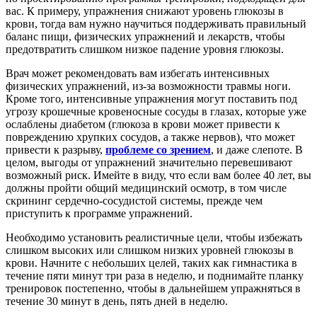
вас. К примеру, упражнения снижают уровень глюкозы в
крови, тогда вам нужно научиться поддерживать правильный
баланс пищи, физических упражнений и лекарств, чтобы
предотвратить слишком низкое падение уровня глюкозы.
Врач может рекомендовать вам избегать интенсивных
физических упражнений, из-за возможности травмы ноги.
Кроме того, интенсивные упражнения могут поставить под
угрозу крошечные кровеносные сосуды в глазах, которые уже
ослаблены диабетом (глюкоза в крови может привести к
повреждению хрупких сосудов, а также нервов), что может
привести к разрыву,
проблеме со зрением
, и даже слепоте. В
целом, выгоды от упражнений значительно перевешивают
возможный риск. Имейте в виду, что если вам более 40 лет, вы
должны пройти общий медицинский осмотр, в том числе
скрининг сердечно-сосудистой системы, прежде чем
приступить к программе упражнений.
Необходимо установить реалистичные цели, чтобы избежать
слишком высоких или слишком низких уровней глюкозы в
крови. Начните с небольших целей, таких как гимнастика в
течение пяти минут три раза в неделю, и поднимайте планку
тренировок постепенно, чтобы в дальнейшем упражняться в
течение 30 минут в день, пять дней в неделю.