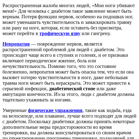
Распространенная жалоба многих людей, «Мои ноги убивают
меня!» Для человека с диабетом такое заявление может быть
верным. Потеря функции нервов, особенно на подошвах ног,
может уменьшить чувствительность и замаскировать травму
или рану на ноге, которая, если оставить без присмотра,
может перейти в
трофическую язву
или гангрену.
Невропатия
— повреждение нервов, является
распространенной проблемой для людей с диабетом. Это
происходит чаще всего в ступнях и голенях, и ее признаки
включают периодическое жжение, боль или
нечувствительность. Помимо того, что это состояние
болезненно, невропатия может быть опасна тем, что если она
вызовет потерю чувствительности в ноге, даже небольшая
травма ноги может быть нераскрыта. Это может привести к
серьезной инфекции,
диабетической стопе
или даже
ампутации конечности. Из-за этого, люди с диабетом должны
тщательно ухаживать за ногами.
Умеренные
физические упражнения
, такие как ходьба, езда
на велосипеде, или плавание, лучше всего подходят для людей
с диабетом. Поскольку диабетики должны принять некоторые
дополнительные меры предосторожности во время
тренировки, вы должны консультироваться со своим врачом
по проектированию программы тренировки, подходящей для