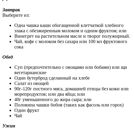
Завтрак
Выберите из:
Одна чашка каши обогащенной клетчаткой хлебного
злака с обезжиренным молоком и одним фруктом; или
Винегрет на растительном масле и творог полужирный.
Чай, кофе с молоком без сахара или 100 мл фруктового
сока
Обед
Суп (предпочтительно с овощами или бобами) или щи
вегетарианские
Один бутерброд сделанный на хлебе
Салат из овощей
90г-120г постного мяса, домашней птицы без кожи или
морепродуктов; или два яйца; или
40г уменьшенного до жира сыра; или
Половина чашки бобов (таких как фасоль или горох)
Один фрукт
Чай
Ужин