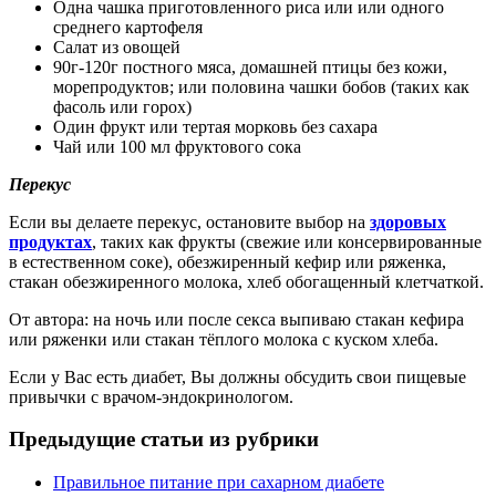
Одна чашка приготовленного риса или или одного
среднего картофеля
Салат из овощей
90г-120г постного мяса, домашней птицы без кожи,
морепродуктов; или половина чашки бобов (таких как
фасоль или горох)
Один фрукт или тертая морковь без сахара
Чай или 100 мл фруктового сока
Перекус
Если вы делаете перекус, остановите выбор на
здоровых
продуктах
, таких как фрукты (свежие или консервированные
в естественном соке), обезжиренный кефир или ряженка,
стакан обезжиренного молока, хлеб обогащенный клетчаткой.
От автора: на ночь или после секса выпиваю стакан кефира
или ряженки или стакан тёплого молока с куском хлеба.
Если у Вас есть диабет, Вы должны обсудить свои пищевые
привычки с врачом-эндокринологом.
Предыдущие статьи из рубрики
Правильное питание при сахарном диабете