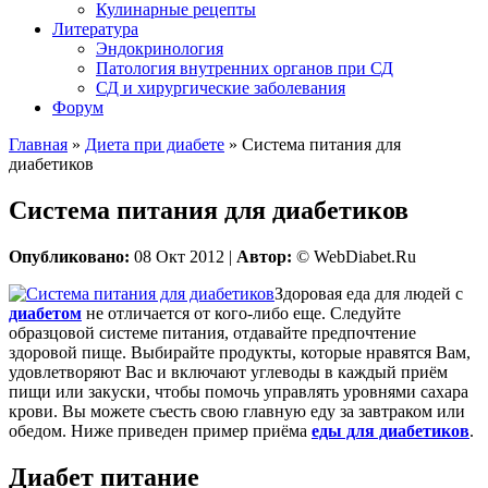
Кулинарные рецепты
Литература
Эндокринология
Патология внутренних органов при СД
СД и хирургические заболевания
Форум
Главная
»
Диета при диабете
»
Система питания для
диабетиков
Система питания для диабетиков
Опубликовано:
08 Окт 2012 |
Автор:
© WebDiabet.Ru
Здоровая еда для людей с
диабетом
не отличается от кого-либо еще. Следуйте
образцовой системе питания, отдавайте предпочтение
здоровой пище. Выбирайте продукты, которые нравятся Вам,
удовлетворяют Вас и включают углеводы в каждый приём
пищи или закуски, чтобы помочь управлять уровнями сахара
крови. Вы можете съесть свою главную еду за завтраком или
обедом. Ниже приведен пример приёма
еды для диабетиков
.
Диабет питание