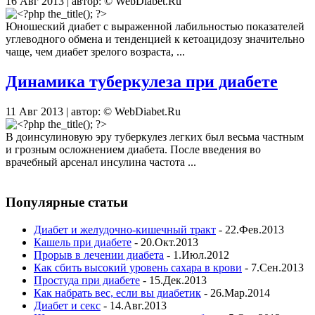
16 Авг 2013 | автор: © WebDiabet.Ru
Юношеский диабет с выраженной лабильностью показателей
углеводного обмена и тенденцией к кетоацидозу значительно
чаще, чем диабет зрелого возраста, ...
Динамика туберкулеза при диабете
11 Авг 2013 | автор: © WebDiabet.Ru
В доинсулиновую эру туберкулез легких был весьма частным
и грозным осложнением диабета. После введения во
врачебный арсенал инсулина частота ...
Популярные статьи
Диабет и желудочно-кишечный тракт
- 22.Фев.2013
Кашель при диабете
- 20.Окт.2013
Прорыв в лечении диабета
- 1.Июл.2012
Как сбить высокий уровень сахара в крови
- 7.Сен.2013
Простуда при диабете
- 15.Дек.2013
Как набрать вес, если вы диабетик
- 26.Мар.2014
Диабет и секс
- 14.Авг.2013