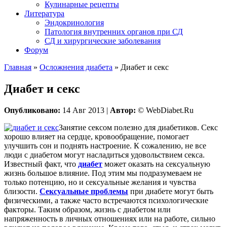
Кулинарные рецепты
Литература
Эндокринология
Патология внутренних органов при СД
СД и хирургические заболевания
Форум
Главная
»
Осложнения диабета
»
Диабет и секс
Диабет и секс
Опубликовано:
14 Авг 2013 |
Автор:
© WebDiabet.Ru
Занятие сексом полезно для диабетиков. Секс
хорошо влияет на сердце, кровообращение, помогает
улучшить сон и поднять настроение. К сожалению, не все
люди с диабетом могут насладиться удовольствием секса.
Известный факт, что
диабет
может оказать на сексуальную
жизнь большое влияние. Под этим мы подразумеваем не
только потенцию, но и сексуальные желания и чувства
близости.
Сексуальные проблемы
при диабете могут быть
физическими, а также часто встречаются психологические
факторы. Таким образом, жизнь с диабетом или
напряженность в личных отношениях или на работе, сильно