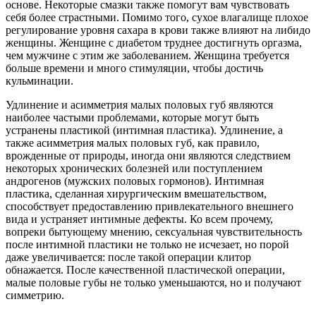
основе. Некоторые смазки также помогут вам чувствовать
себя более страстными. Помимо того, сухое влагалище плохое
регулирование уровня сахара в крови также влияют на либидо
женщины. Женщине с диабетом труднее достигнуть оргазма,
чем мужчине с этим же заболеванием. Женщина требуется
больше времени и много стимуляции, чтобы достичь
кульминации.
Удлинение и асимметрия малых половых губ являются
наиболее частыми проблемами, которые могут быть
устранены пластикой (интимная пластика). Удлинение, а
также асимметрия малых половых губ, как правило,
врожденные от природы, иногда они являются следствием
некоторых хронических болезней или поступлением
андрогенов (мужских половых гормонов). Интимная
пластика, сделанная хирургическим вмешательством,
способствует предоставлению привлекательного внешнего
вида и устраняет интимные дефекты. Ко всем прочему,
вопреки бытующему мнению, сексуальная чувствительность
после интимной пластики не только не исчезает, но порой
даже увеличивается: после такой операции клитор
обнажается. После качественной пластической операции,
малые половые губы не только уменьшаются, но и получают
симметрию.