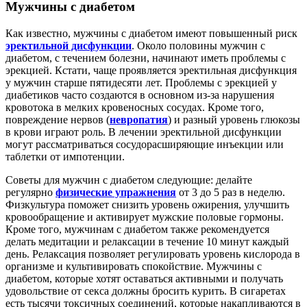
Мужчины с диабетом
Как известно, мужчины с диабетом имеют повышенный риск
эректильной дисфункции
. Около половины мужчин с
диабетом, с течением болезни, начинают иметь проблемы с
эрекцией. Кстати, чаще проявляется эректильная дисфункция
у мужчин старше пятидесяти лет. Проблемы с эрекцией у
диабетиков часто создаются в основном из-за нарушения
кровотока в мелких кровеносных сосудах. Кроме того,
повреждение нервов (
невропатия
) и разный уровень глюкозы
в крови играют роль. В лечении эректильной дисфункции
могут рассматриваться сосудорасширяющие инъекции или
таблетки от импотенции.
Советы для мужчин с диабетом следующие: делайте
регулярно
физические упражнения
от 3 до 5 раз в неделю.
Физкультура поможет снизить уровень ожирения, улучшить
кровообращение и активирует мужские половые гормоны.
Кроме того, мужчинам с диабетом также рекомендуется
делать медитации и релаксации в течение 10 минут каждый
день. Релаксация позволяет регулировать уровень кислорода в
организме и культивировать спокойствие. Мужчины с
диабетом, которые хотят оставаться активными и получать
удовольствие от секса должны бросить курить. В сигаретах
есть тысячи токсичных соединений, которые накапливаются в