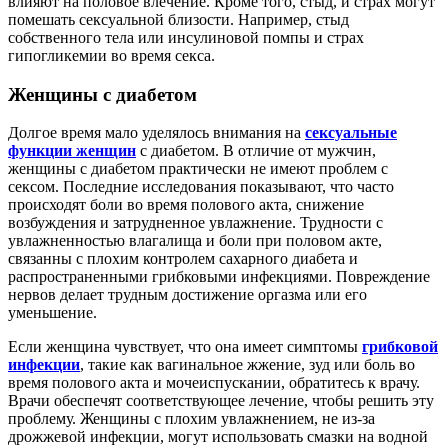
влияют на половое влечение. Кроме того, стыд, и страх могут
помешать сексуальной близости. Например, стыд
собственного тела или инсулиновой помпы и страх
гипогликемии во время секса.
Женщины с диабетом
Долгое время мало уделялось внимания на
сексуальные
функции женщин
с диабетом. В отличие от мужчин,
женщины с диабетом практически не имеют проблем с
сексом. Последние исследования показывают, что часто
происходят боли во время полового акта, снижение
возбуждения и затрудненное увлажнение. Трудности с
увлажненностью влагалища и боли при половом акте,
связанны с плохим контролем сахарного диабета и
распространенными грибковыми инфекциями. Повреждение
нервов делает трудным достижение оргазма или его
уменьшение.
Если женщина чувствует, что она имеет симптомы
грибковой
инфекции
, такие как вагинальное жжение, зуд или боль во
время полового акта и мочеиспускании, обратитесь к врачу.
Врачи обеспечят соответствующее лечение, чтобы решить эту
проблему. Женщины с плохим увлажнением, не из-за
дрожжевой инфекции, могут использовать смазки на водной