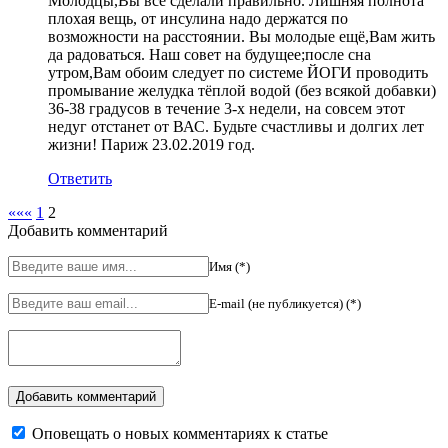
Молодцы,Вы всё сделали правильно. Лишняя полнота
плохая вещь, от инсулина надо держатся по
возможности на расстоянии. Вы молодые ещё,Вам жить
да радоваться. Наш совет на будущее;после сна
утром,Вам обоим следует по системе ЙОГИ проводить
промывание желудка тёплой водой (без всякой добавки)
36-38 градусов в течение 3-х недели, на совсем этот
недуг отстанет от ВАС. Будьте счастливы и долгих лет
жизни! Париж 23.02.2019 год.
Ответить
«««
1
2
Добавить комментарий
Имя (*)
E-mail (не публикуется) (*)
Оповещать о новых комментариях к статье