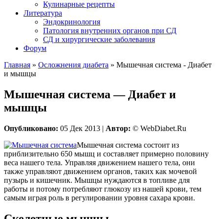
Кулинарные рецепты
Литература
Эндокринология
Патология внутренних органов при СД
СД и хирургические заболевания
Форум
Главная
»
Осложнения диабета
»
Мышечная система - Диабет
и мышцы
Мышечная система — Диабет и
мышцы
Опубликовано:
05 Дек 2013 |
Автор:
© WebDiabet.Ru
Мышечная система состоит из
приблизительно 650 мышц и составляет примерно половину
веса нашего тела. Управляя движением нашего тела, они
также управляют движением органов, таких как мочевой
пузырь и кишечник. Мышцы нуждаются в топливе для
работы и потому потребляют глюкозу из нашей крови, тем
самым играя роль в регулировании уровня сахара крови.
Скелетные мышцы