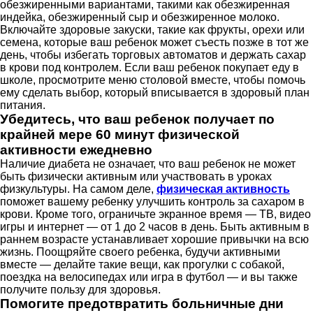
обезжиренными вариантами, такими как обезжиренная
индейка, обезжиренный сыр и обезжиренное молоко.
Включайте здоровые закуски, такие как фрукты, орехи или
семена, которые ваш ребенок может съесть позже в тот же
день, чтобы избегать торговых автоматов и держать сахар
в крови под контролем. Если ваш ребенок покупает еду в
школе, просмотрите меню столовой вместе, чтобы помочь
ему сделать выбор, который вписывается в здоровый план
питания.
Убедитесь, что ваш ребенок получает по
крайней мере 60 минут физической
активности ежедневно
Наличие диабета не означает, что ваш ребенок не может
быть физически активным или участвовать в уроках
физкультуры. На самом деле,
физическая активность
поможет вашему ребенку улучшить контроль за сахаром в
крови. Кроме того, ограничьте экранное время — ТВ, видео
игры и интернет — от 1 до 2 часов в день. Быть активным в
раннем возрасте устанавливает хорошие привычки на всю
жизнь. Поощряйте своего ребенка, будучи активными
вместе — делайте такие вещи, как прогулки с собакой,
поездка на велосипедах или игра в футбол — и вы также
получите пользу для здоровья.
Помогите предотвратить больничные дни