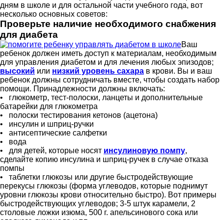
дням в школе и для остальной части учебного года, вот
несколько основных советов:
Проверьте наличие необходимого снабжения
для диабета
Ваш
ребенок должен иметь доступ к материалам, необходимым
для управления диабетом и для лечения любых эпизодов;
высокий
или
низкий уровень сахара
в крови. Вы и ваш
ребенок должны сотрудничать вместе, чтобы создать набор
помощи. Принадлежности должны включать:
• глюкометр, тест-полоски, ланцеты и дополнительные
батарейки для глюкометра
• полоски тестирования кетонов (ацетона)
• инсулин и шприц-ручки
• антисептические салфетки
• вода
• для детей, которые носят
инсулиновую помпу
,
сделайте копию инсулина и шприц-ручек в случае отказа
помпы
• таблетки глюкозы или другие быстродействующие
перекусы глюкозы (форма углеводов, которые поднимут
уровни глюкозы крови относительно быстро). Вот примеры
быстродействующих углеводов; 3-5 штук карамели, 2
столовые ложки изюма, 500 г. апельсинового сока или