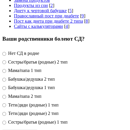
Замена продуктов
Продукты из сои
[
2
]
Диету к чертовой бабушке
[
5
]
Православный пост при диабете
[
9
]
Пост как диета при диабете 2 типа
[
8
]
Сайты с калькуляторами
[
4
]
Ваши родственники болеют СД?
Нет СД в родне
Сестры/братья (родные) 2 тип
Мама/папа 1 тип
Бабушка/дедушка 2 тип
Бабушка/дедушка 1 тип
Мама/папа 2 тип
Тети/дяди (родные) 1 тип
Тети/дяди (родные) 2 тип
Сестры/братья (родные) 1 тип