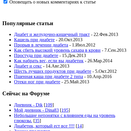
Оповещать о новых комментариях к статье
Популярные статьи
Диабет и желудочно-кишечный тракт
- 22.Фев.2013
Кашель при диабете
- 20.Окт.2013
Прорыв в лечении диабета
- 1.Июл.2012
Как сбить высокий уровень сахара в крови
- 7.Сен.2013
Простуда при диабете
- 15.Дек.2013
Как набрать вес, если вы диабетик
- 26.Мар.2014
Диабет и секс
- 14.Авг.2013
Шесть лучших продуктов при диабете
- 5.Окт.2012
Пшенная каша при диабете 2 типа
- 10.Апр.2016
Отеки ног при диабете
- 25.Май.2013
Сейчас на Форуме
Дневник - Dik
[
109
]
Мой дневник - Dina83
[
195
]
Небольшие непонятки с влиянием еды на уровень
глюкозы.
[
35
]
Диабетик, который ест все !!!!
[
14
]