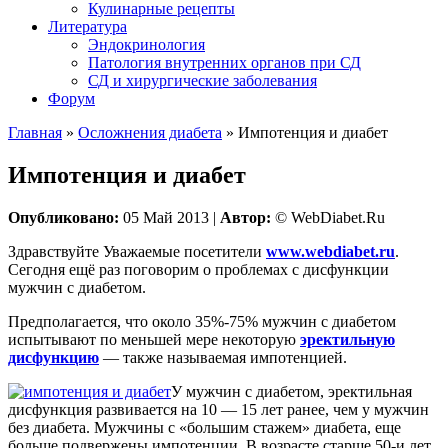
Кулинарные рецепты
Литература
Эндокринология
Патология внутренних органов при СД
СД и хирургические заболевания
Форум
Главная
»
Осложнения диабета
»
Импотенция и диабет
Импотенция и диабет
Опубликовано:
05 Май 2013 |
Автор:
© WebDiabet.Ru
Здравствуйте Уважаемые посетители
www.webdiabet.ru
.
Сегодня ещё раз поговорим о проблемах с дисфункции
мужчин с диабетом.
Предполагается, что около 35%-75% мужчин с диабетом
испытывают по меньшей мере некоторую
эректильную
дисфункцию
— также называемая импотенцией.
У мужчин с диабетом, эректильная
дисфункция развивается на 10 — 15 лет ранее, чем у мужчин
без диабета. Мужчины с «большим стажем» диабета, еще
больше подвержены импотенции. В возрасте старше 50-и лет,