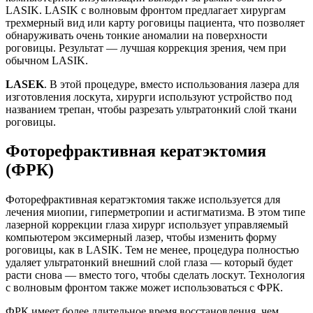
LASIK. LASIK с волновым фронтом предлагает хирургам
трехмерный вид или карту роговицы пациента, что позволяет
обнаруживать очень тонкие аномалии на поверхности
роговицы. Результат — лучшая коррекция зрения, чем при
обычном LASIK.
LASEK
. В этой процедуре, вместо использования лазера для
изготовления лоскута, хирурги используют устройство под
названием трепан, чтобы разрезать ультратонкий слой ткани
роговицы.
Фоторефрактивная кератэктомия
(ФРК)
Фоторефрактивная кератэктомия также используется для
лечения миопии, гиперметропии и астигматизма. В этом типе
лазерной коррекции глаза хирург использует управляемый
компьютером эксимерный лазер, чтобы изменить форму
роговицы, как в LASIK. Тем не менее, процедура полностью
удаляет ультратонкий внешний слой глаза — который будет
расти снова — вместо того, чтобы сделать лоскут. Технология
с волновым фронтом также может использоваться с ФРК.
ФРК имеет более длительное время восстановления, чем