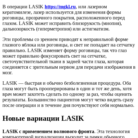
В операции LASIK
https://mgkl.ru
, или лазерном
кератомилезе, лазер используется для изменения формы
роговицы, прозрачного покрытия, расположенного перед
глазом. LASIK может исправить близорукость (миопия),
дальнозоркость (гиперметропия) или астигматизм.
Эти проблемы со зрением приводят к неправильной форме
глазного яблока или роговицы, и свет не попадает на сетчатку
правильно. LASIK изменяет форму роговицы, так что глаз
может правильно фокусировать свет на сетчатке,
светочувствительной ткани в задней части глаза, которая
соединяется с зрительным нервом для передачи изображения в
мозг.
LASIK — быстрая и обычно безболезненная процедура. Оба
глаза могут быть прооперированы в один и тот же день, хотя
врач может захотеть сделать по одному за раз, чтобы оценить
результаты. Большинство пациентов могут четко видеть сразу
после операции и в течение дня почувствуют себя нормально.
Новые вариации LASIK
LASIK с применением волнового фронта
. Эта технология
компьютерной визуализации выходит за рамки обычного