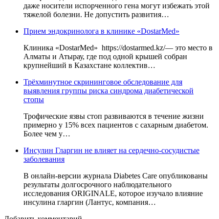
даже носители испорченного гена могут избежать этой
тяжелой болезни. Не допустить развития…
Прием эндокринолога в клинике «DostarMed»
Клиника «DostarMed» https://dostarmed.kz/— это место в
Алматы и Атырау, где под одной крышей собран
крупнейший в Казахстане коллектив…
Трёхминутное скрининговое обследование для
выявления группы риска синдрома диабетической
стопы
Трофические язвы стоп развиваются в течение жизни
примерно у 15% всех пациентов с сахарным диабетом.
Более чем у…
Инсулин Гларгин не влияет на сердечно-сосудистые
заболевания
В онлайн-версии журнала Diabetes Care опубликованы
результаты долгосрочного наблюдательного
исследования ORIGINALE, которое изучало влияние
инсулина гларгин (Лантус, компания…
Добавить комментарий