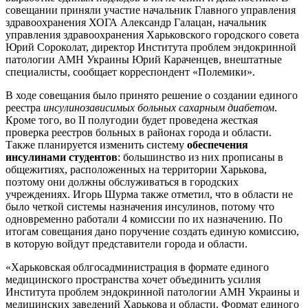
совещании приняли участие начальник Главного управления
здравоохранения ХОГА Александр Галацан, начальник
управления здравоохранения Харьковского городского совета
Юрий Сороколат, директор Института проблем эндокринной
патологии АМН Украины Юрий Караченцев, внештатные
специалисты, сообщает корреспондент «Полемики».
В ходе совещания было принято решение о создании единого
реестра
инсулинозависимых больных сахарным диабетом
.
Кроме того, во II полугодии будет проведена жесткая
проверка реестров больных в районах города и области.
Также планируется изменить систему
обеспечения
инсулинами студентов
: большинство из них прописаны в
общежитиях, расположенных на территории Харькова,
поэтому они должны обслуживаться в городских
учреждениях. Игорь Шурма также отметил, что в области не
было четкой системы назначения инсулинов, потому что
одновременно работали 4 комиссии по их назначению. По
итогам совещания дано поручение создать единую комиссию,
в которую войдут представители города и области.
«Харьковская облгосадминистрация в формате единого
медицинского пространства хочет объединить усилия
Института проблем эндокринной патологии АМН Украины и
медицинских заведений Харькова и области. Формат единого