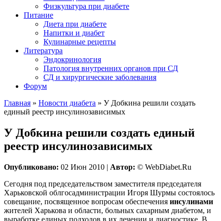
Физкультура при диабете
Питание
Диета при диабете
Напитки и диабет
Кулинарные рецепты
Литература
Эндокринология
Патология внутренних органов при СД
СД и хирургические заболевания
Форум
Главная
»
Новости диабета
»
У Добкина решили создать
единый реестр инсулинозависимых
У Добкина решили создать единый
реестр инсулинозависимых
Опубликовано:
02 Июн 2010 |
Автор:
© WebDiabet.Ru
Сегодня под председательством заместителя председателя
Харьковской облгосадминистрации Игоря Шурмы состоялось
совещание, посвященное вопросам обеспечения
инсулинами
жителей Харькова и области, больных сахарным диабетом, и
выработке единых подходов в их лечении и диагностике. В