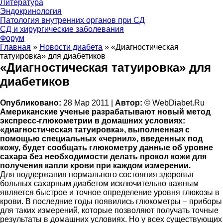
Литература
Эндокринология
Патология внутренних органов при СД
СД и хирургические заболевания
Форум
Главная
»
Новости диабета
»
«Диагностическая
татуировка» для диабетиков
«Диагностическая татуировка» для
диабетиков
Опубликовано:
28 Мар 2011 |
Автор:
© WebDiabet.Ru
Американские ученые разрабатывают новый метод
экспресс-глюкометрии в домашних условиях:
«диагностическая татуировка», выполненная с
помощью специальных «чернил», введенных под
кожу, будет сообщать глюкометру данные об уровне
сахара без необходимости делать прокол кожи для
получения капли крови при каждом измерении.
Для поддержания нормального состояния здоровья
больных сахарным диабетом исключительно важным
является быстрое и точное определение уровня глюкозы в
крови. В последние годы появились глюкометры – приборы
для таких измерений, которые позволяют получать точные
результаты в домашних условиях. Но у всех существующих