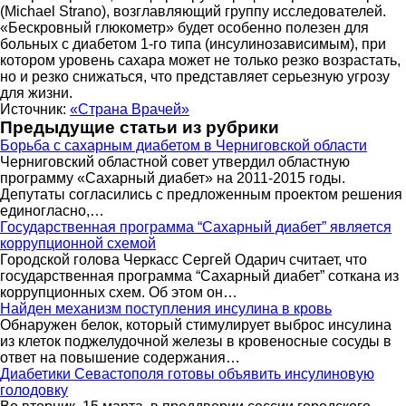
(Michael Strano), возглавляющий группу исследователей.
«Бескровный глюкометр» будет особенно полезен для
больных с диабетом 1-го типа (инсулинозависимым), при
котором уровень сахара может не только резко возрастать,
но и резко снижаться, что представляет серьезную угрозу
для жизни.
Источник:
«Страна Врачей»
Предыдущие статьи из рубрики
Борьба с сахарным диабетом в Черниговской области
Черниговский областной совет утвердил областную
программу «Сахарный диабет» на 2011-2015 годы.
Депутаты согласились с предложенным проектом решения
единогласно,…
Государственная программа “Сахарный диабет” является
коррупционной схемой
Городской голова Черкасс Сергей Одарич считает, что
государственная программа “Сахарный диабет” соткана из
коррупционных схем. Об этом он…
Найден механизм поступления инсулина в кровь
Обнаружен белок, который стимулирует выброс инсулина
из клеток поджелудочной железы в кровеносные сосуды в
ответ на повышение содержания…
Диабетики Севастополя готовы объявить инсулиновую
голодовку