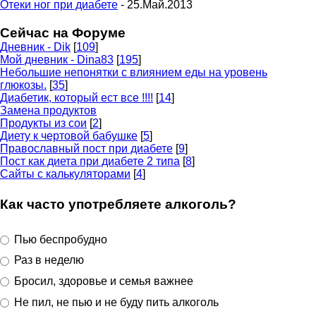
Отеки ног при диабете
- 25.Май.2013
Сейчас на Форуме
Дневник - Dik
[
109
]
Мой дневник - Dina83
[
195
]
Небольшие непонятки с влиянием еды на уровень
глюкозы.
[
35
]
Диабетик, который ест все !!!!
[
14
]
Замена продуктов
Продукты из сои
[
2
]
Диету к чертовой бабушке
[
5
]
Православный пост при диабете
[
9
]
Пост как диета при диабете 2 типа
[
8
]
Сайты с калькуляторами
[
4
]
Как часто употребляете алкоголь?
Пью беспробудно
Раз в неделю
Бросил, здоровье и семья важнее
Не пил, не пью и не буду пить алкоголь