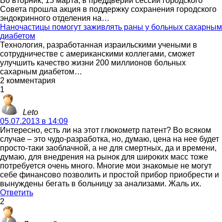
Во вторник, 15 марта, в преддверии сессии городского
Совета прошла акция в поддержку сохранения городского
эндокринного отделения на…
Наночастицы помогут заживлять раны у больных сахарным
диабетом
Технология, разработанная израильскими учеными в
сотрудничестве с американскими коллегами, сможет
улучшить качество жизни 200 миллионов больных
сахарным диабетом…
2 комментария
1
Leto
05.07.2013 в 14:09
Интересно, есть ли на этот глюкометр патент? Во всяком
случае – это чудо-разработка, но, думаю, цена на нее будет
просто-таки заоблачной, а не для смертных, да и времени,
думаю, для внедрения на рынок для широких масс тоже
потребуется очень много. Многие мои знакомые не могут
себе финансово позволить и простой прибор приобрести и
вынуждены бегать в больницу за анализами. Жаль их.
Ответить
2