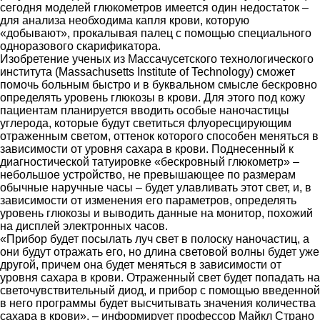
сегодня моделей глюкометров имеется один недостаток –
для анализа необходима капля крови, которую
«добывают», прокалывая палец с помощью специального
одноразового скарификатора.
Изобретение ученых из Массачусетского технологического
института (Massachusetts Institute of Technology) сможет
помочь больным быстро и в буквальном смысле бескровно
определять уровень глюкозы в крови. Для этого под кожу
пациентам планируется вводить особые наночастицы
углерода, которые будут светиться флуоресцирующим
отраженным светом, оттенок которого способен меняться в
зависимости от уровня сахара в крови. Поднесенный к
диагностической татуировке «бескровный глюкометр» –
небольшое устройство, не превышающее по размерам
обычные наручные часы – будет улавливать этот свет, и, в
зависимости от изменения его параметров, определять
уровень глюкозы и выводить данные на монитор, похожий
на дисплей электронных часов.
«Прибор будет посылать луч свет в полоску наночастиц, а
они будут отражать его, но длина световой волны будет уже
другой, причем она будет меняться в зависимости от
уровня сахара в крови. Отраженный свет будет попадать на
светочувствительный диод, и прибор с помощью введенной
в него программы будет высчитывать значения количества
сахара в крови», – информирует профессор Майкл Страно