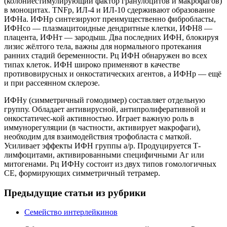
(колониестимулирующий фактор гранулоцитов и макрофагов)
в моноцитах. TNFp, ИЛ-4 и ИЛ-10 сдерживают образование
ИФНа. ИФНр синтезируют преимущественно фибробласты,
ИФНсо — плазмацитоидные дендритные клетки, ИФН8 —
плацента, ИФНт — зародыш. Два последних ИФН, блокируя
лизис жёлтого тела, важны для нормального протекания
ранних стадий беременности. Рц ИФН обнаружен во всех
типах клеток. ИФН широко применяют в качестве
противовирусных и онкостатических агентов, а ИФНр — ещё
и при рассеянном склерозе.
ИФНу (симметричный гомодимер) составляет отдельную
группу. Обладает антивирусной, антипролиферативной и
онкостатичес-кой активностью. Играет важную роль в
иммунорегуляции (в частности, активирует макрофаги),
необходим для взаимодействия трофобласта с маткой.
Усиливает эффекты ИФН группы а/р. Продуцируется Т-
лимфоцитами, активированными специфичными Аг или
митогенами. Рц ИФНу состоит из двух типов гомологичных
СЕ, формирующих симметричный тетрамер.
Предыдущие статьи из рубрики
Семейство интерлейкинов