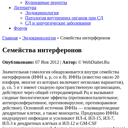
Кулинарные рецепты
Литература
Эндокринология
Патология внутренних органов при СД
СД и хирургические заболевания
Форум
Главная
»
Эндокринология
»
Семейства интерферонов
Семейства интерферонов
Опубликовано:
07 Янв 2012 |
Автор:
© WebDiabet.Ru
Значительная гомология обнаруживается внутри семейства
интерферонов (ИФН а, р, со и 8). ИФНа (известно около 20
изоформ, многие из которых включают несколько вариантов),
р, со, 5 и т имеют сходную пространственную организацию,
действуют через общий гетеродимерный Рц и вызывают
сходные биологические эффекты (противовоспалительное,
антипролиферативное, противовирусное, противораковое
действие). Основной источник ИФНа — плазмацитоидные
дендритные клетки, а также моноциты. Продукцию ИФНа
индуцируют инфекции и усиливают ИЛ-4, ИЛ-15, ИЛ-7,
ИЛ-3 в дендритных клетках и ИЛ-12 и GM-CSF