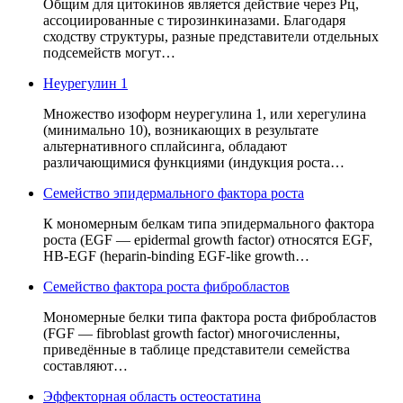
Общим для цитокинов является действие через Рц,
ассоциированные с тирозинкиназами. Благодаря
сходству структуры, разные представители отдельных
подсемейств могут…
Неурегулин 1
Множество изоформ неурегулина 1, или херегулина
(минимально 10), возникающих в результате
альтернативного сплайсинга, обладают
различающимися функциями (индукция роста…
Семейство эпидермального фактора роста
К мономерным белкам типа эпидермального фактора
роста (EGF — epidermal growth factor) относятся EGF,
HB-EGF (heparin-binding EGF-like growth…
Семейство фактора роста фибробластов
Мономерные белки типа фактора роста фибробластов
(FGF — fibroblast growth factor) многочисленны,
приведённые в таблице представители семейства
составляют…
Эффекторная область остеостатина