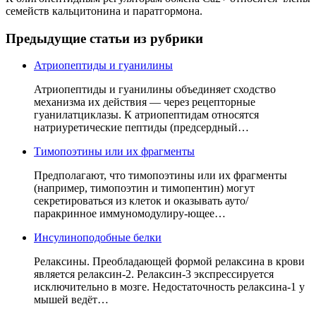
семейств кальцитонина и паратгормона.
Предыдущие статьи из рубрики
Атриопептиды и гуанилины
Атриопептиды и гуанилины объединяет сходство
механизма их действия — через рецепторные
гуанилатциклазы. К атриопептидам относятся
натриуретические пептиды (предсердный…
Тимопоэтины или их фрагменты
Предполагают, что тимопоэтины или их фрагменты
(например, тимопоэтин и тимопентин) могут
секретироваться из клеток и оказывать ауто/
паракринное иммуномодулиру-ющее…
Инсулиноподобные белки
Релаксины. Преобладающей формой релаксина в крови
является релаксин-2. Релаксин-3 экспрессируется
исключительно в мозге. Недостаточность релаксина-1 у
мышей ведёт…