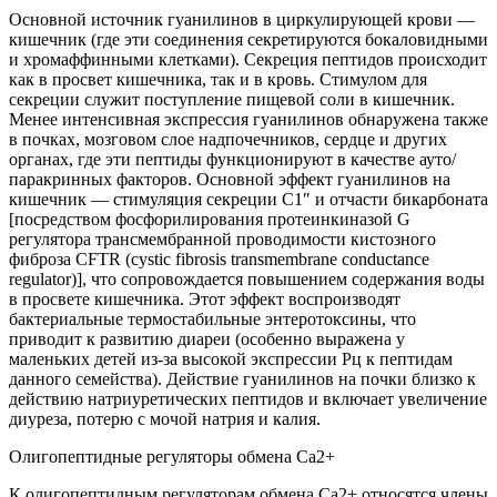
Основной источник гуанилинов в циркулирующей крови —
кишечник (где эти соединения секретируются бокаловидными
и хромаффинными клетками). Секреция пептидов происходит
как в просвет кишечника, так и в кровь. Стимулом для
секреции служит поступление пищевой соли в кишечник.
Менее интенсивная экспрессия гуанилинов обнаружена также
в почках, мозговом слое надпочечников, сердце и других
органах, где эти пептиды функционируют в качестве ауто/
паракринных факторов. Основной эффект гуанилинов на
кишечник — стимуляция секреции С1″ и отчасти бикарбоната
[посредством фосфорилирования протеинкиназой G
регулятора трансмембранной проводимости кистозного
фиброза CFTR (cystic fibrosis transmembrane conductance
regulator)], что сопровождается повышением содержания воды
в просвете кишечника. Этот эффект воспроизводят
бактериальные термостабильные энтеротоксины, что
приводит к развитию диареи (особенно выражена у
маленьких детей из-за высокой экспрессии Рц к пептидам
данного семейства). Действие гуанилинов на почки близко к
действию натриуретических пептидов и включает увеличение
диуреза, потерю с мочой натрия и калия.
Олигопептидные регуляторы обмена Са2+
К олигопептидным регуляторам обмена Са2+ относятся члены