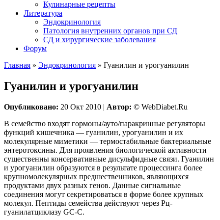
Кулинарные рецепты
Литература
Эндокринология
Патология внутренних органов при СД
СД и хирургические заболевания
Форум
Главная
»
Эндокринология
»
Гуанилин и урогуанилин
Гуанилин и урогуанилин
Опубликовано:
20 Окт 2010 |
Автор:
© WebDiabet.Ru
В семейство входят гормоны/ауто/паракринные регуляторы
функций кишечника — гуанилин, урогуанилин и их
молекулярные миметики — термостабильные бактериальные
энтеротоксины. Для проявления биологической активности
существенны консервативные дисульфидные связи. Гуанилин
и урогуанилин образуются в результате процессинга более
крупномолекулярных предшественников, являющихся
продуктами двух разных генов. Данные сигнальные
соединения могут секретироваться в форме более крупных
молекул. Пептиды семейства действуют через Рц-
гуанилатциклазу GC-C.