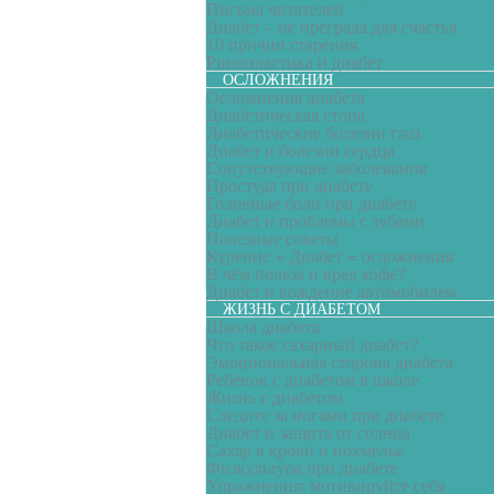
Письма читателей
Диабет – не преграда для счастья
10 причин старения
Ринопластика и диабет
ОСЛОЖНЕНИЯ
Осложнения диабета
Диабетическая стопа
Диабетические болезни глаз
Диабет и болезни сердца
Сопутствующие заболевания
Простуда при диабете
Головные боли при диабете
Диабет и проблемы с зубами
Полезные советы
Курение + Диабет = осложнения
В чём польза и вред кофе?
Диабет и вождение автомобилем
ЖИЗНЬ С ДИАБЕТОМ
Школа диабета
Что такое сахарный диабет?
Эмоциональная сторона диабета
Ребенок с диабетом в школе
Жизнь с диабетом
Следите за ногами при диабете
Диабет и защита от солнца
Сахар в крови и похмелье
Физкультура при диабете
Упражнения: мотивируйте себя