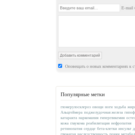
E-mail 
Оповещать о новых комментариях к с
Популярные метки
гломерулосклероз
овощи
ноги
ходьба
жир
Альцгеймера
поджелудочная железа
гипоф
катаракта
наркомания
гипергликемия
осте
кожа
глаукома
реабилитация
нефропатия
ретинопатия
сердце
бета-клетки
инсульт
д
глюкагон
наследственность
почки
метабо