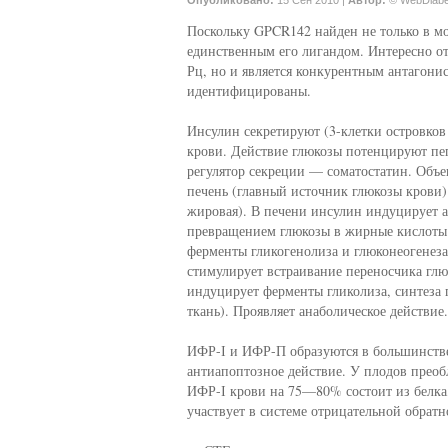
Опубликовано:
15 Сен 2010 |
Автор:
© WebDiabe
Поскольку GPCR142 найден не только в моз
единственным его лигандом. Интересно отм
Рц, но и является конкурентным антагон
идентифицированы.
Инсулин секретируют (3-клетки островков
крови. Действие глюкозы потенцируют пе
регулятор секреции — соматостатин. Объе
печень (главный источник глюкозы крови
жировая). В печени инсулин индуцирует а
превращением глюкозы в жирные кислоты и
ферменты гликогенолиза и глюконеогенеза
стимулирует встраивание переносчика гл
индуцирует ферменты гликолиза, синтеза
ткань). Проявляет анаболическое действие.
ИФР-І и ИФР-П образуются в большинстве
антиапоптозное действие. У плодов прео
ИФР-І крови на 75—80% состоит из белка,
участвует в системе отрицательной обрат