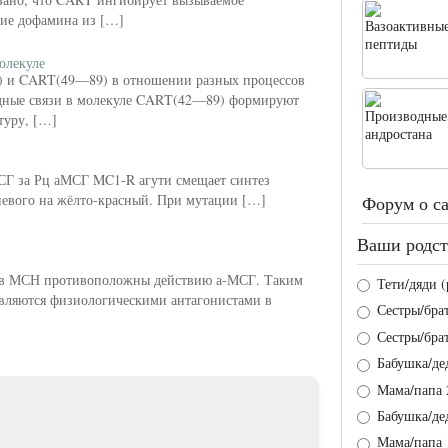
ие дофамина из […]
олекуле
) и CART(49—89) в отношении разных процессов
идные связи в молекуле CART(42—89) формируют
туру, […]
СГ за Рц аМСГ MC1-R агути смещает синтез
невого на жёлто-красный. При мутации […]
Форум о с
Ваши родст
ов МСН противоположны действию а-МСГ. Таким
Тети/дяди (
вляются физиологическими антагонистами в
Сестры/брат
Сестры/брат
Бабушка/де
Мама/папа 
Бабушка/де
)
Мама/папа 