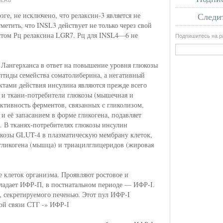
t.Ru
ге, не исключено, что релаксин-3 является не
Следит
етить, что INSL3 действует не только через свой
истом Рц релаксина LGR7. Рц для INSL4—6 не
Подпишитесь на ра
 Лангерханса в ответ на повышение уровня глюкозы
птиды семейства соматолиберина, а негативный
ктами действия инсулина являются прежде всего
) и ткани-потребители глюкозы (мышечная и
ктивность ферментов, связанных с гликолизом,
 её запасанием в форме гликогена, подавляет
. В тканях-потребителях глюкозы инсулин
юкозы GLUT-4 в плазматическую мембрану клеток,
 гликогена (мышца) и триацилглицеридов (жировая
 клеток организма. Проявляют ростовое и
бладает ИФР-П, в постнатальном периоде — ИФР-І.
 секретируемого печенью. Этот пул ИФР-I
ной связи СТГ -» ИФР-І