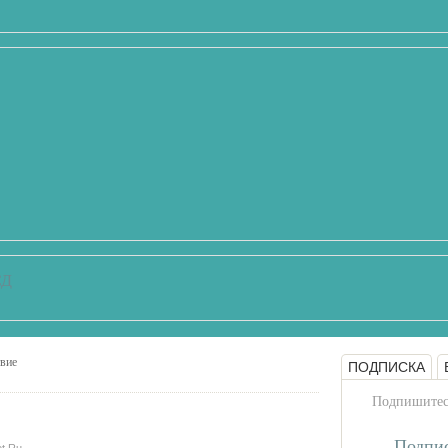
СД
твие
ПОДПИСКА
Подпишитесь
Подпис