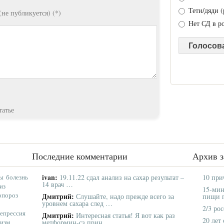
Тети/дяди (
(не публикуется) (*)
Нет СД в р
татье
Последние комментарии
Архив з
ivan:
ы
болезнь
19.11.22 сдал анализ на сахар результат –
10 при
14 врач …
из
15-мин
опороз
Дмитрий:
Слушайте, надо прежде всего за
пищи п
уровнем сахара след …
2/3 ро
епрессия
Дмитрий:
Интересная статья! Я вот как раз
20 лет
лизм
метформин-сз прин …