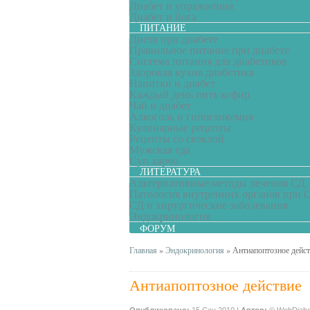
Диабет и упражнения
Диабет и йога
ПИТАНИЕ
Диета при диабете
Правильное питание при диабете
Система питания для диабетиков
Здоровая кухня диабетика
Напитки и диабет
Каждый день пить кефир
Чай и диабет
Алкоголь и гипогликемия
Кулинарные рецепты
Рецепты со свеклой
Мужская еда
Суп харчо
ЛИТЕРАТУРА
Альтернативные методы лечения СД
Патология внутренних органов при 
СД и хирургические заболевания
Эндокринология
ФОРУМ
Главная
»
Эндокринология
»
Антиапоптозное дейс
Антиапоптозное действие