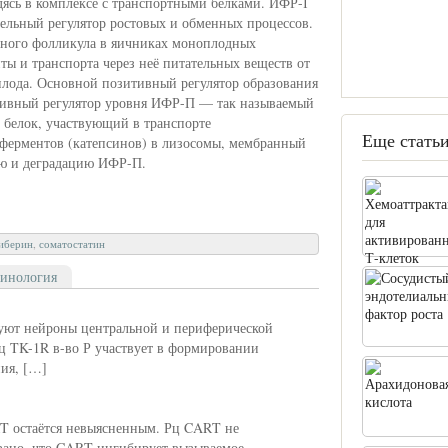
одясь в комплексе с транспортными белками. ИФР-І
ельный регулятор ростовых и обменных процессов.
нтного фолликула в яичниках моноплодных
ы и транспорта через неё питательных веществ от
 плода. Основной позитивный регулятор образования
тивный регулятор уровня ИФР-П — так называемый
белок, участвующий в транспорте
Еще статьи
ферментов (катепсинов) в лизосомы, мембранный
ию и деградацию ИФР-П.
иберин
,
соматостатин
инология
уют нейроны центральной и периферической
Рц TK-1R в-во Р участвует в формировании
ия, […]
T остаётся невыясненным. Рц CART не
зано, что CART ингибирует вызываемое