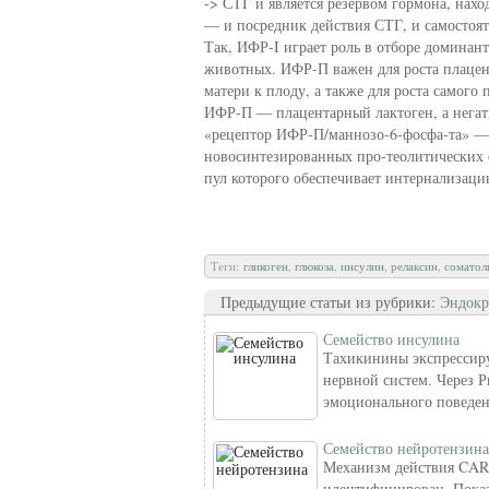
-> СТГ и является резервом гормона, нах
— и посредник действия СТГ, и самостоят
Так, ИФР-I играет роль в отборе домина
животных. ИФР-П важен для роста плацент
матери к плоду, а также для роста самого
ИФР-П — плацентарный лактоген, а нега
«рецептор ИФР-П/маннозо-6-фосфа-та» — 
новосинтезированных про-теолитических 
пул которого обеспечивает интернализац
Теги:
гликоген
,
глюкоза
,
инсулин
,
релаксин
,
соматол
Предыдущие статьи из рубрики:
Эндокр
Семейство инсулина
Тахикинины экспрессир
нервной систем. Через 
эмоционального поведен
Семейство нейротензина
Механизм действия CAR
идентифицирован. Пока