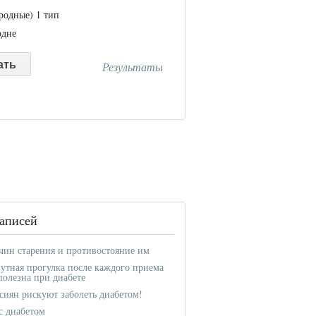
родные) 1 тип
одне
Результаты
аписей
чин старения и противостояние им
утная прогулка после каждого приема
олезна при диабете
ссиян рискуют заболеть диабетом!
 с диабетом