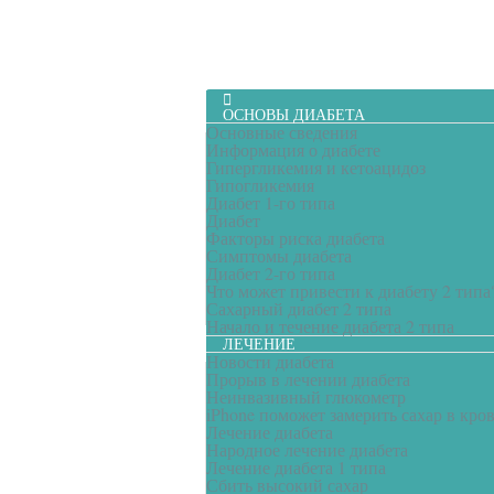
ОСНОВЫ ДИАБЕТА
Основные сведения
Информация о диабете
Гипергликемия и кетоацидоз
Гипогликемия
Диабет 1-го типа
Диабет
Факторы риска диабета
Симптомы диабета
Диабет 2-го типа
Что может привести к диабету 2 типа
Сахарный диабет 2 типа
Начало и течение диабета 2 типа
ЛЕЧЕНИЕ
Новости диабета
Прорыв в лечении диабета
Неинвазивный глюкометр
iPhone поможет замерить сахар в кро
Лечение диабета
Народное лечение диабета
Лечение диабета 1 типа
Сбить высокий сахар