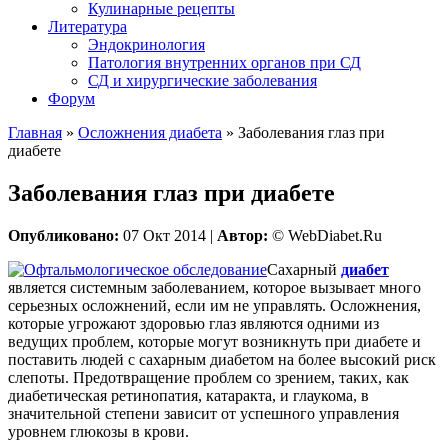
Кулинарные рецепты
Литература
Эндокринология
Патология внутренних органов при СД
СД и хирургические заболевания
Форум
Главная
»
Осложнения диабета
»
Заболевания глаз при
диабете
Заболевания глаз при диабете
Опубликовано:
07 Окт 2014 |
Автор:
© WebDiabet.Ru
Сахарный
диабет
является системным заболеванием, которое вызывает много
серьезных осложнений, если им не управлять. Осложнения,
которые угрожают здоровью глаз являются одними из
ведущих проблем, которые могут возникнуть при диабете и
поставить людей с сахарным диабетом на более высокий риск
слепоты. Предотвращение проблем со зрением, таких, как
диабетическая ретинопатия, катаракта, и глаукома, в
значительной степени зависит от успешного управления
уровнем глюкозы в крови.