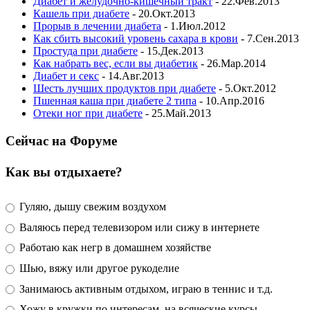
Диабет и желудочно-кишечный тракт
- 22.Фев.2013
Кашель при диабете
- 20.Окт.2013
Прорыв в лечении диабета
- 1.Июл.2012
Как сбить высокий уровень сахара в крови
- 7.Сен.2013
Простуда при диабете
- 15.Дек.2013
Как набрать вес, если вы диабетик
- 26.Мар.2014
Диабет и секс
- 14.Авг.2013
Шесть лучших продуктов при диабете
- 5.Окт.2012
Пшенная каша при диабете 2 типа
- 10.Апр.2016
Отеки ног при диабете
- 25.Май.2013
Сейчас на Форуме
Как вы отдыхаете?
Гуляю, дышу свежим воздухом
Валяюсь перед телевизором или сижу в интернете
Работаю как негр в домашнем хозяйстве
Шью, вяжу или другое рукоделие
Занимаюсь активным отдыхом, играю в теннис и т.д.
Хожу в кружки по интересам, на всяческие курсы