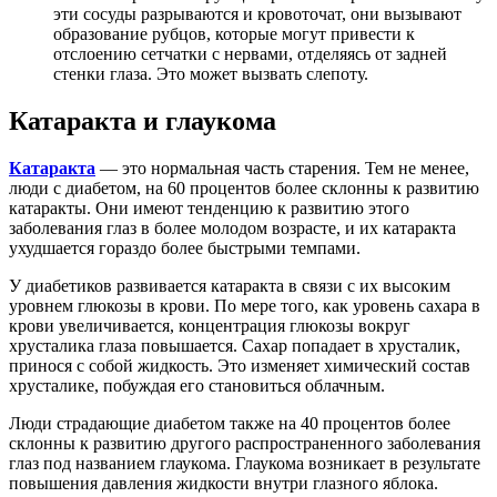
эти сосуды разрываются и кровоточат, они вызывают
образование рубцов, которые могут привести к
отслоению сетчатки с нервами, отделяясь от задней
стенки глаза. Это может вызвать слепоту.
Катаракта и глаукома
Катаракта
— это нормальная часть старения. Тем не менее,
люди с диабетом, на 60 процентов более склонны к развитию
катаракты. Они имеют тенденцию к развитию этого
заболевания глаз в более молодом возрасте, и их катаракта
ухудшается гораздо более быстрыми темпами.
У диабетиков развивается катаракта в связи с их высоким
уровнем глюкозы в крови. По мере того, как уровень сахара в
крови увеличивается, концентрация глюкозы вокруг
хрусталика глаза повышается. Сахар попадает в хрусталик,
принося с собой жидкость. Это изменяет химический состав
хрусталике, побуждая его становиться облачным.
Люди страдающие диабетом также на 40 процентов более
склонны к развитию другого распространенного заболевания
глаз под названием глаукома. Глаукома возникает в результате
повышения давления жидкости внутри глазного яблока.