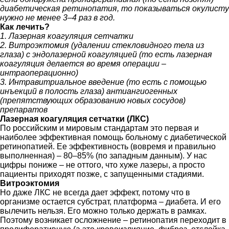
диабетическая ретинопатия, то показываться окулисту
нужно не менее 3–4 раз в год.
Как лечить?
1. Лазерная коагуляция сетчатки
2. Витроэктомия (удалении стекловидного тела из
глаза) с эндолазерной коагуляцией (то есть лазерная
коагуляция делается во время операции –
интраоперационно)
3. Интравитриальное введение (то есть с помощью
инъекций в полость глаза) антиангиогенных
(препятствующих образованию новых сосудов)
препаратов
Лазерная коагуляция сетчатки (ЛКС)
По российским и мировым стандартам это первая и
наиболее эффективная помощь больному с диабетической
ретинопатией. Ее эффективность (вовремя и правильно
выполненная) – 80–85% (по западным данным). У нас
цифры пониже – не оттого, что хуже лазеры, а просто
пациенты приходят позже, с запущенными стадиями.
Витроэктомия
Но даже ЛКС не всегда дает эффект, потому что в
организме остается субстрат, платформа – диабета. И его
вылечить нельзя. Его можно только держать в рамках.
Поэтому возникает осложнение – ретинопатия переходит в