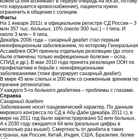
кожей (а они возникают в первую очередь на ногах, потому
что нарушается кровоснабжение), пациента нужно
ограничить в общении с солнцем.
Факты
На 1 января 2011г. в официальном регистре СД России – 3
млн 357 тыс. больных. 10% (около 300 тыс.) – I типа. И
около 3 млн – II типа.
Декабрь 2006 года – сахарный диабет стал первым
неинфекционным заболеванием, по которому Генеральная
Ассамблея ООН приняла отдельную резолюцию (до этого
были отмечены только инфекционные болезни – оспа,
СПИД и др.). В мае 2010 года принята резолюция ООН по
профилактике и борьбе с неинфекционными
заболеваниями (тоже фигурирует сахарный диабет).
В мире 45 млн слепых и 200 млн со сниженным зрением по
причине ретинопатии.
У каждого 5-го больного диабетика – проблемы с глазами.
Справка
Сахарный диабет
Заболевание носит пандемический характер. По данным
мирового конгресса по СД в Абу-Даби (декабрь 2011 г.), в
мире на 2011 год было зарегистрировано 52 млн больных.
А к 2030 году ожидается 64 млн (реальные цифры в
несколько раз выше!). Смертность от диабета в таких
странах, как Россия, Китай, Индия, США, Бразилия, более