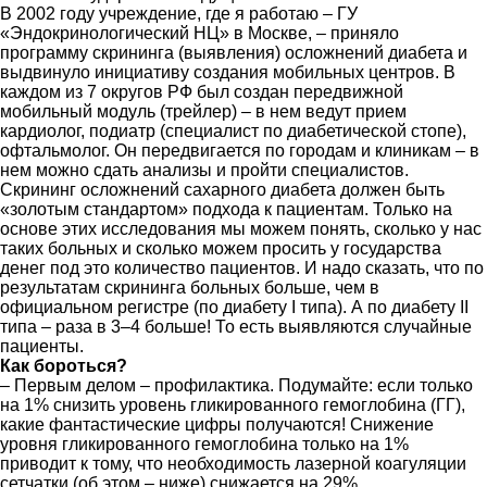
В 2002 году учреждение, где я работаю – ГУ
«Эндокринологический НЦ» в Москве, – приняло
программу скрининга (выявления) осложнений диабета и
выдвинуло инициативу создания мобильных центров. В
каждом из 7 округов РФ был создан передвижной
мобильный модуль (трейлер) – в нем ведут прием
кардиолог, подиатр (специалист по диабетической стопе),
офтальмолог. Он передвигается по городам и клиникам – в
нем можно сдать анализы и пройти специалистов.
Скрининг осложнений сахарного диабета должен быть
«золотым стандартом» подхода к пациентам. Только на
основе этих исследования мы можем понять, сколько у нас
таких больных и сколько можем просить у государства
денег под это количество пациентов. И надо сказать, что по
результатам скрининга больных больше, чем в
официальном регистре (по диабету I типа). А по диабету II
типа – раза в 3–4 больше! То есть выявляются случайные
пациенты.
Как бороться?
– Первым делом – профилактика. Подумайте: если только
на 1% снизить уровень гликированного гемоглобина (ГГ),
какие фантастические цифры получаются! Снижение
уровня гликированного гемоглобина только на 1%
приводит к тому, что необходимость лазерной коагуляции
сетчатки (об этом – ниже) снижается на 29%.