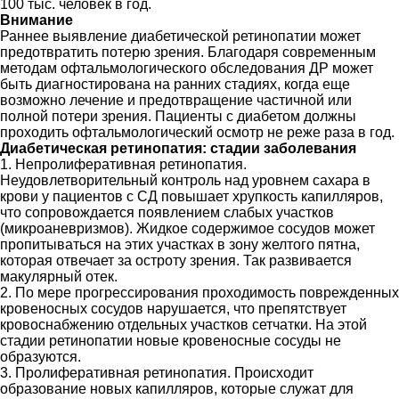
100 тыс. человек в год.
Внимание
Раннее выявление диабетической ретинопатии может
предотвратить потерю зрения. Благодаря современным
методам офтальмологического обследования ДР может
быть диагностирована на ранних стадиях, когда еще
возможно лечение и предотвращение частичной или
полной потери зрения. Пациенты с диабетом должны
проходить офтальмологический осмотр не реже раза в год.
Диабетическая ретинопатия: стадии заболевания
1. Непролиферативная ретинопатия.
Неудовлетворительный контроль над уровнем сахара в
крови у пациентов с СД повышает хрупкость капилляров,
что сопровождается появлением слабых участков
(микроаневризмов). Жидкое содержимое сосудов может
пропитываться на этих участках в зону желтого пятна,
которая отвечает за остроту зрения. Так развивается
макулярный отек.
2. По мере прогрессирования проходимость поврежденных
кровеносных сосудов нарушается, что препятствует
кровоснабжению отдельных участков сетчатки. На этой
стадии ретинопатии новые кровеносные сосуды не
образуются.
3. Пролиферативная ретинопатия. Происходит
образование новых капилляров, которые служат для