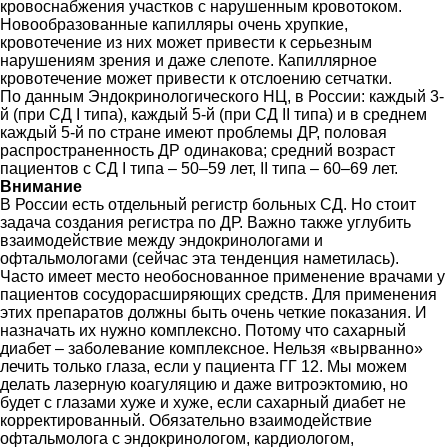
кровоснабжения участков с нарушенным кровотоком.
Новообразованные капилляры очень хрупкие,
кровотечение из них может привести к серьезным
нарушениям зрения и даже слепоте. Капиллярное
кровотечение может привести к отслоению сетчатки.
По данным Эндокринологического НЦ, в России: каждый 3-
й (при СД I типа), каждый 5-й (при СД II типа) и в среднем
каждый 5-й по стране имеют проблемы ДР, половая
распространенность ДР одинакова; средний возраст
пациентов с СД I типа – 50–59 лет, II типа – 60–69 лет.
Внимание
В России есть отдельный регистр больных СД. Но стоит
задача создания регистра по ДР. Важно также углубить
взаимодействие между эндокринологами и
офтальмологами (сейчас эта тенденция наметилась).
Часто имеет место необоснованное применение врачами у
пациентов сосудорасширяющих средств. Для применения
этих препаратов должны быть очень четкие показания. И
назначать их нужно комплексно. Потому что сахарный
диабет – заболевание комплексное. Нельзя «вырванно»
лечить только глаза, если у пациента ГГ 12. Мы можем
делать лазерную коагуляцию и даже витроэктомию, но
будет с глазами хуже и хуже, если сахарный диабет не
корректированный. Обязательно взаимодействие
офтальмолога с эндокринологом, кардиологом,