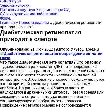
Литература
Эндокринология
Патология внутренних органов при СД
СД и хирургические заболевания
Форум
Главная
»
Новости диабета
»
Диабетическая ретинопатия
приводит к слепоте
Диабетическая ретинопатия
приводит к слепоте
Опубликовано:
21 Июн 2012 |
Автор:
© WebDiabet.Ru
Что такое диабетическая ретинопатия? Это опасно?
– Диабетическая ретинопатия (ДР) – это повреждение
сетчатки глаза – как раз вследствие осложнений сахарного
диабета. Она может привести к частичной или полной
потере зрения. Заболевание опасное, поскольку является
частой причиной слепоты у пациентов с сахарным
диабетом. На ранних стадиях болезни часто не
наблюдается выраженных симптомов. Потеря зрения или
снижение его остроты – это уже позднее явление,
сигнализирующее о необратимости процесса.
Повреждение сетчатки обычно не сопровождается