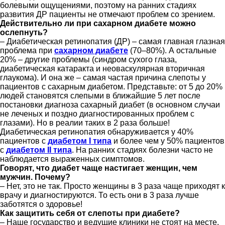
болевыми ощущениями, поэтому на ранних стадиях
развития ДР пациенты не отмечают проблем со зрением.
Действительно ли при сахарном диабете можно
ослепнуть?
– Диабетическая ретинопатия (ДР) – самая главная глазная
проблема при
сахарном диабете
(70–80%). А остальные
20% – другие проблемы (синдром сухого глаза,
диабетическая катаракта и неоваскулярная вторичная
глаукома). И она же – самая частая причина слепоты у
пациентов с сахарным диабетом. Представьте: от 5 до 20%
людей становятся слепыми в ближайшие 5 лет после
постановки диагноза сахарный диабет (в основном случаи
не леченых и поздно диагностированных проблем с
глазами). Но в реалии таких в 2 раза больше!
Диабетическая ретинопатия обнаруживается у 40%
пациентов с
диабетом I типа
и более чем у 50% пациентов
с
диабетом II типа
. На ранних стадиях болезни часто не
наблюдается выраженных симптомов.
Говорят, что диабет чаще настигает женщин, чем
мужчин. Почему?
– Нет, это не так. Просто женщины в 3 раза чаще приходят к
врачу и диагностируются. То есть они в 3 раза лучше
заботятся о здоровье!
Как защитить себя от слепоты при диабете?
– Наше государство и ведущие клиники не стоят на месте.