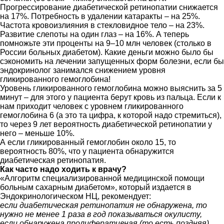
Прогрессирование диабетической ретинопатии снижается
на 17%. Потребность в удалении катаракты – на 25%.
Частота кровоизлияния в стекловидное тело – на 23%.
Развитие слепоты на один глаз – на 16%. А теперь
помножьте эти проценты на 9–10 млн человек (столько в
России больных диабетом). Какие деньги можно было бы
сэкономить на лечении запущенных форм болезни, если бы
эндокринолог занимался снижением уровня
гликированного гемоглобина!
Уровень гликированного гемоглобина можно выяснить за 5
минут – для этого у пациента берут кровь из пальца. Если к
нам приходит человек с уровнем гликированного
гемоглобина 6 (а это та цифра, к которой надо стремиться),
то через 9 лет вероятность диабетической ретинопатии у
него – меньше 10%.
А если гликированный гемоглобин около 15, то
вероятность 80%, что у пациента обнаружится
диабетическая ретинопатия.
Как часто надо ходить к врачу?
«Алгоритм специализированной медицинской помощи
больным сахарным диабетом», который издается в
Эндокринологическом НЦ, рекомендует:
если диабетическая ретинопатия не обнаружена, то
нужно не менее 1 раза в год показываться окулисту,
если обнаружена пролиферативная (то есть поздняя)