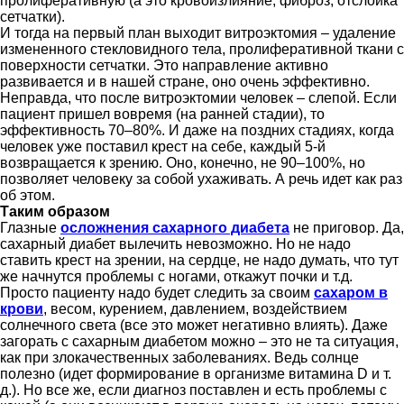
пролиферативную (а это кровоизлияние, фиброз, отслойка
сетчатки).
И тогда на первый план выходит витроэктомия – удаление
измененного стекловидного тела, пролиферативной ткани с
поверхности сетчатки. Это направление активно
развивается и в нашей стране, оно очень эффективно.
Неправда, что после витроэктомии человек – слепой. Если
пациент пришел вовремя (на ранней стадии), то
эффективность 70–80%. И даже на поздних стадиях, когда
человек уже поставил крест на себе, каждый 5-й
возвращается к зрению. Оно, конечно, не 90–100%, но
позволяет человеку за собой ухаживать. А речь идет как раз
об этом.
Таким образом
Глазные
осложнения сахарного диабета
не приговор. Да,
сахарный диабет вылечить невозможно. Но не надо
ставить крест на зрении, на сердце, не надо думать, что тут
же начнутся проблемы с ногами, откажут почки и т.д.
Просто пациенту надо будет следить за своим
сахаром в
крови
, весом, курением, давлением, воздействием
солнечного света (все это может негативно влиять). Даже
загорать с сахарным диабетом можно – это не та ситуация,
как при злокачественных заболеваниях. Ведь солнце
полезно (идет формирование в организме витамина D и т.
д.). Но все же, если диагноз поставлен и есть проблемы с