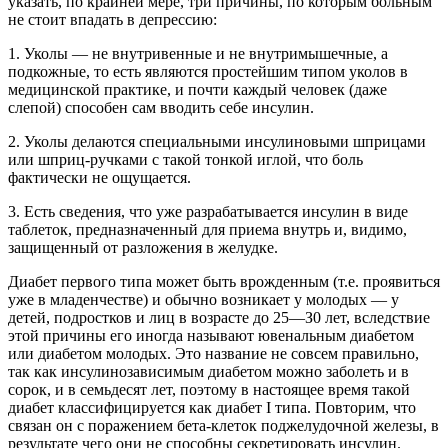
указать, по крайней мере, три причины, по которым больным
не стоит впадать в депрессию:
1. Уколы — не внутривенные и не внутримышечные, а
подкожные, то есть являются простейшим типом уколов в
медицинской практике, и почти каждый человек (даже
слепой) способен сам вводить себе инсулин.
2. Уколы делаются специальными инсулиновыми шприцами
или шприц-ручками с такой тонкой иглой, что боль
фактически не ощущается.
3. Есть сведения, что уже разрабатывается инсулин в виде
таблеток, предназначенный для приема внутрь и, видимо,
защищенный от разложения в желудке.
Диабет первого типа может быть врожденным (т.е. проявиться
уже в младенчестве) и обычно возникает у молодых — у
детей, подростков и лиц в возрасте до 25—З0 лет, вследствие
этой причины его иногда называют ювенальным диабетом
или диабетом молодых. Это название не совсем правильно,
так как инсулинозависимым диабетом можно заболеть и в
сорок, и в семьдесят лет, поэтому в настоящее время такой
диабет классифицируется как диабет I типа. Повторим, что
связан он с поражением бета-клеток поджелудочной железы, в
результате чего они не способны секретировать инсулин.