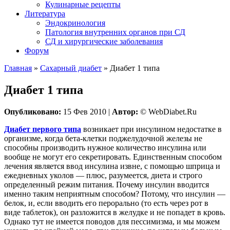
Кулинарные рецепты
Литература
Эндокринология
Патология внутренних органов при СД
СД и хирургические заболевания
Форум
Главная
»
Сахарный диабет
»
Диабет 1 типа
Диабет 1 типа
Опубликовано:
15 Фев 2010 |
Автор:
© WebDiabet.Ru
Диабет первого типа
возникает при инсулином недостатке в
организме, когда бета-клетки поджелудочной железы не
способны производить нужное количество инсулина или
вообще не могут его секретировать. Единственным способом
лечения является ввод инсулина извне, с помощью шприца и
ежедневных уколов — плюс, разумеется, диета и строго
определенный режим питания. Почему инсулин вводится
именно таким неприятным способом? Потому, что инсулин —
белок, и, если вводить его перорально (то есть через рот в
виде таблеток), он разложится в желудке и не попадет в кровь.
Однако тут не имеется поводов для пессимизма, и мы можем