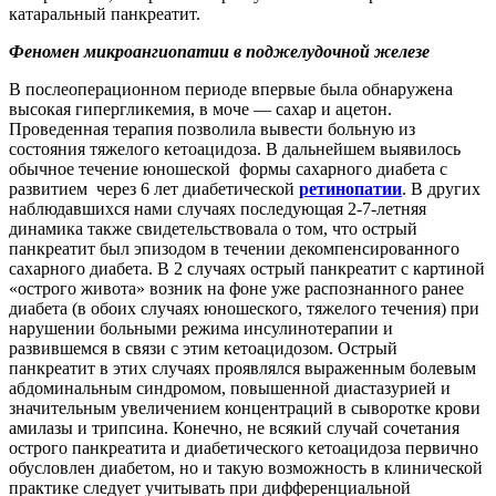
катаральный панкреатит.
Феномен микроангиопатии в поджелудочной железе
В послеоперационном периоде впервые была обнаружена
высокая гипергликемия, в моче — сахар и ацетон.
Проведенная терапия позволила вывести больную из
состояния тяжелого кетоацидоза. В дальнейшем выявилось
обычное течение юношеской формы сахарного диабета с
развитием через 6 лет диабетической
ретинопатии
. В других
наблюдавшихся нами случаях последующая 2-7-летняя
динамика также свидетельствовала о том, что острый
панкреатит был эпизодом в течении декомпенсированного
сахарного диабета. В 2 случаях острый панкреатит с картиной
«острого живота» возник на фоне уже распознанного ранее
диабета (в обоих случаях юношеского, тяжелого течения) при
нарушении больными режима инсулинотерапии и
развившемся в связи с этим кетоацидозом. Острый
панкреатит в этих случаях проявлялся выраженным болевым
абдоминальным синдромом, повышенной диастазурией и
значительным увеличением концентраций в сыворотке крови
амилазы и трипсина. Конечно, не всякий случай сочетания
острого панкреатита и диабетического кетоацидоза первично
обусловлен диабетом, но и такую возможность в клинической
практике следует учитывать при дифференциальной