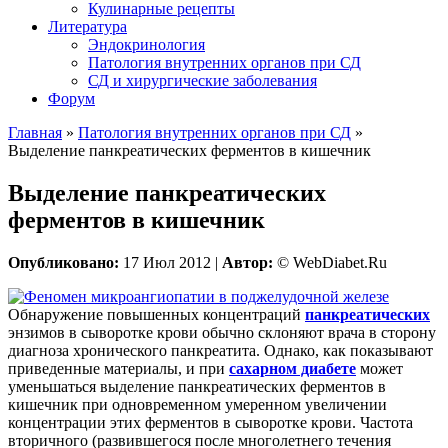
Кулинарные рецепты
Литература
Эндокринология
Патология внутренних органов при СД
СД и хирургические заболевания
Форум
Главная
»
Патология внутренних органов при СД
»
Выделение панкреатических ферментов в кишечник
Выделение панкреатических
ферментов в кишечник
Опубликовано:
17 Июл 2012 |
Автор:
© WebDiabet.Ru
Обнаружение повышенных концентраций
панкреатических
энзимов в сыворотке крови обычно склоняют врача в сторону
диагноза хронического панкреатита. Однако, как показывают
приведенные материалы, и при
сахарном диабете
может
уменьшаться выделение панкреатических ферментов в
кишечник при одновременном умеренном увеличении
концентрации этих ферментов в сыворотке крови. Частота
вторичного (развившегося после многолетнего течения