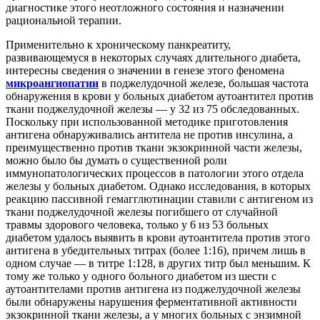
диагностике этого неотложного состояния и назначении
рациональной терапии.
Применительно к хроническому панкреатиту,
развивающемуся в некоторых случаях длительного диабета,
интересны сведения о значении в генезе этого феномена
микроангиопатии
в поджелудочной железе, большая частота
обнаружения в крови у больных диабетом аутоантител против
ткани поджелудочной железы — у 32 из 75 обследованных.
Поскольку при использованной методике приготовления
антигена обнаруживались антитела не против инсулина, а
преимущественно против ткани экзокринной части железы,
можно было бы думать о существенной роли
иммунопатологических процессов в патологии этого отдела
железы у больных диабетом. Однако исследования, в которых
реакцию пассивной гемагглютинации ставили с антигеном из
ткани поджелудочной железы погибшего от случайной
травмы здорового человека, только у 6 из 53 больных
диабетом удалось выявить в крови аутоантитела против этого
антигена в убедительных титрах (более 1:16), причем лишь в
одном случае — в титре 1:128, в других титр был меньшим. К
тому же только у одного больного диабетом из шести с
аутоантителами против антигена из поджелудочной железы
были обнаружены нарушения ферментативной активности
экзокринной ткани железы, а у многих больных с энзимной