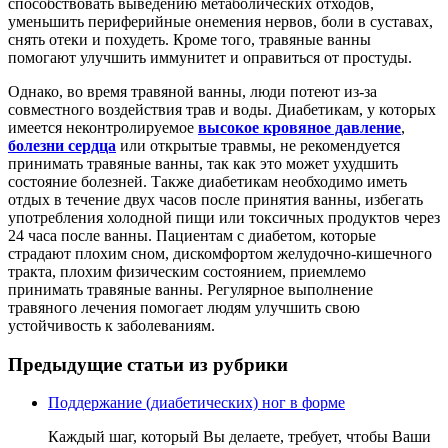
способствовать выведению метаболических отходов,
уменьшить периферийные онемения нервов, боли в суставах,
снять отеки и похудеть. Кроме того, травяные ванны
помогают улучшить иммунитет и оправиться от простуды.
Однако, во время травяной ванны, люди потеют из-за
совместного воздействия трав и воды. Диабетикам, у которых
имеется неконтролируемое
высокое кровяное давление
,
болезни сердца
или открытые травмы, не рекомендуется
принимать травяные ванны, так как это может ухудшить
состояние болезней. Также диабетикам необходимо иметь
отдых в течение двух часов после принятия ванны, избегать
употребления холодной пищи или токсичных продуктов через
24 часа после ванны. Пациентам с диабетом, которые
страдают плохим сном, дискомфортом желудочно-кишечного
тракта, плохим физическим состоянием, приемлемо
принимать травяные ванны. Регулярное выполнение
травяного лечения помогает людям улучшить свою
устойчивость к заболеваниям.
Предыдущие статьи из рубрики
Поддержание (диабетических) ног в форме
Каждый шаг, который Вы делаете, требует, чтобы Ваши