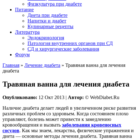
Физкультура при диабете
Питание
Диета при диабете
Напитки и диабет
Кулинарные рецепты
Литература
Эндокринология
Патология внутренних органов при СД
СД и хирургические заболевания
Форум
Главная
»
Лечение диабета
»
Травяная ванна для лечения
диабета
Травяная ванна для лечения диабета
Опубликовано:
12 Окт 2013 |
Автор:
© WebDiabet.Ru
Наличие диабета делает людей в увеличенном риске развития
различных проблем со здоровьем. Когда состоянием плохо
управляют, болезнь может привести к замедлению
кровообращения и вызвать
заболевания кровеносных
сосудов
. Как мы знаем, лекарства, физические упражнения и
диета — основные методы лечения диабета. Травяная ванна