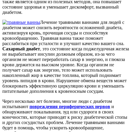
также является одним из полезных методов, она повышает
состояние здоровья и уменьшает дискомфорт, вызванный
диабетом.
Лечение травяными ваннами для людей с
диабетом может снизить вероятности осложнений диабета,
активизируя кровь, прочищая сосуды и способствуя
кровообращению. Травяная ванна также поможет
расслабиться при усталости и улучшит качество вашего сна.
Сахарный диабет
, это состояние когда поджелудочная железа
не вырабатывает инсулин должным образом, из-за чего
организм не может переработать сахар в энергию, и глюкоза
крови держится на высоком уровне. Когда организм не
получает сахар как энергию, тело может использовать
накопленный жир в качестве топлива, который поднимает
уровень липидов в крови. Нарушение обмена веществ может
блокировать эффективную циркуляцию крови и уменьшить
питательные дополнения к кровеносным сосудам.
Через несколько лет болезни, многие люди с диабетом
испытывают
повреждения периферических нервов
и
обнаруживают покалывания, зуд или судороги в своих
конечностях, которые приводят к риску диабетической стопы
и других сосудистых проблем. Лечение травяными ваннами
будет в помощь, чтобы ускорить кровообращение,