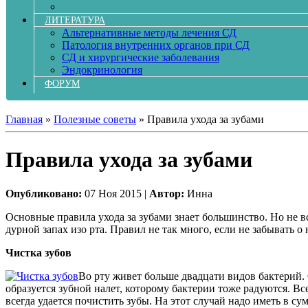
ЛИТЕРАТУРА
Альтернативные методы лечения СД
Патология внутренних органов при СД
СД и хирургические заболевания
Эндокринология
ФОРУМ
Главная
»
Полезные советы
»
Правила ухода за зубами
Правила ухода за зубами
Опубликовано:
07 Ноя 2015 |
Автор:
Инна
Основные правила ухода за зубами знает большинство. Но не в
дурной запах изо рта. Правил не так много, если не забывать 
Чистка зубов
Во рту живет больше двадцати видов бактерий.
образуется зубной налет, которому бактерии тоже радуются. Все
всегда удается почистить зубы. На этот случай надо иметь в с