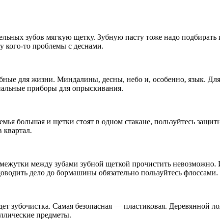
льных зубов мягкую щетку. Зубную пасту тоже надо подбирать 
у кого-то проблемы с деснами.
обные для жизни. Миндалины, десны, небо и, особенно, язык. Дл
иальные приборы для опрыскивания.
емья большая и щетки стоят в одном стакане, пользуйтесь защи
 квартал.
межутки между зубами зубной щеткой прочистить невозможно. И 
доводить дело до бормашины обязательно пользуйтесь флоссами. 
ет зубочистка. Самая безопасная — пластиковая. Деревянной ло
аллические предметы.