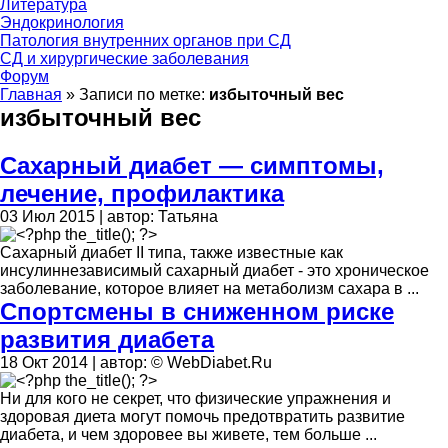
Литература
Эндокринология
Патология внутренних органов при СД
СД и хирургические заболевания
Форум
Главная
»
Записи по метке:
избыточный вес
избыточный вес
Сахарный диабет — симптомы,
лечение, профилактика
03 Июл 2015 | автор: Татьяна
Сахарный диабет II типа, также известные как
инсулиннезависимый сахарный диабет - это хроническое
заболевание, которое влияет на метаболизм сахара в ...
Спортсмены в сниженном риске
развития диабета
18 Окт 2014 | автор: © WebDiabet.Ru
Ни для кого не секрет, что физические упражнения и
здоровая диета могут помочь предотвратить развитие
диабета, и чем здоровее вы живете, тем больше ...