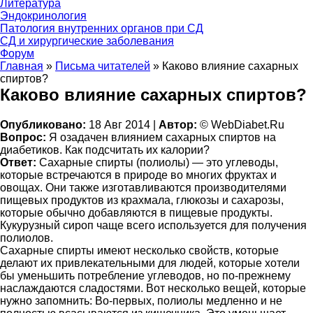
Литература
Эндокринология
Патология внутренних органов при СД
СД и хирургические заболевания
Форум
Главная
»
Письма читателей
»
Каково влияние сахарных
спиртов?
Каково влияние сахарных спиртов?
Опубликовано:
18 Авг 2014 |
Автор:
© WebDiabet.Ru
Вопрос:
Я озадачен влиянием сахарных спиртов на
диабетиков. Как подсчитать их калории?
Ответ:
Сахарные спирты (полиолы) — это углеводы,
которые встречаются в природе во многих фруктах и
овощах. Они также изготавливаются производителями
пищевых продуктов из крахмала, глюкозы и сахарозы,
которые обычно добавляются в пищевые продукты.
Кукурузный сироп чаще всего используется для получения
полиолов.
Сахарные спирты имеют несколько свойств, которые
делают их привлекательными для людей, которые хотели
бы уменьшить потребление углеводов, но по-прежнему
наслаждаются сладостями. Вот несколько вещей, которые
нужно запомнить: Во-первых, полиолы медленно и не