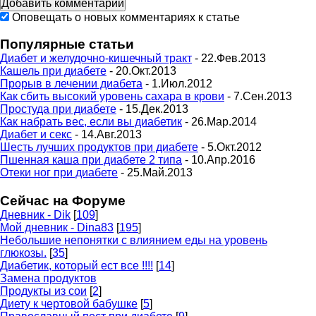
Оповещать о новых комментариях к статье
Популярные статьи
Диабет и желудочно-кишечный тракт
- 22.Фев.2013
Кашель при диабете
- 20.Окт.2013
Прорыв в лечении диабета
- 1.Июл.2012
Как сбить высокий уровень сахара в крови
- 7.Сен.2013
Простуда при диабете
- 15.Дек.2013
Как набрать вес, если вы диабетик
- 26.Мар.2014
Диабет и секс
- 14.Авг.2013
Шесть лучших продуктов при диабете
- 5.Окт.2012
Пшенная каша при диабете 2 типа
- 10.Апр.2016
Отеки ног при диабете
- 25.Май.2013
Сейчас на Форуме
Дневник - Dik
[
109
]
Мой дневник - Dina83
[
195
]
Небольшие непонятки с влиянием еды на уровень
глюкозы.
[
35
]
Диабетик, который ест все !!!!
[
14
]
Замена продуктов
Продукты из сои
[
2
]
Диету к чертовой бабушке
[
5
]