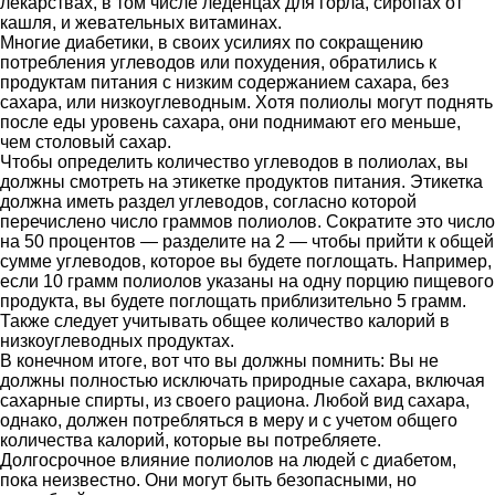
лекарствах, в том числе леденцах для горла, сиропах от
кашля, и жевательных витаминах.
Многие диабетики, в своих усилиях по сокращению
потребления углеводов или похудения, обратились к
продуктам питания с низким содержанием сахара, без
сахара, или низкоуглеводным. Хотя полиолы могут поднять
после еды уровень сахара, они поднимают его меньше,
чем столовый сахар.
Чтобы определить количество углеводов в полиолах, вы
должны смотреть на этикетке продуктов питания. Этикетка
должна иметь раздел углеводов, согласно которой
перечислено число граммов полиолов. Сократите это число
на 50 процентов — разделите на 2 — чтобы прийти к общей
сумме углеводов, которое вы будете поглощать. Например,
если 10 грамм полиолов указаны на одну порцию пищевого
продукта, вы будете поглощать приблизительно 5 грамм.
Также следует учитывать общее количество калорий в
низкоуглеводных продуктах.
В конечном итоге, вот что вы должны помнить: Вы не
должны полностью исключать природные сахара, включая
сахарные спирты, из своего рациона. Любой вид сахара,
однако, должен потребляться в меру и с учетом общего
количества калорий, которые вы потребляете.
Долгосрочное влияние полиолов на людей с диабетом,
пока неизвестно. Они могут быть безопасными, но