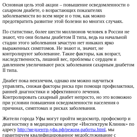
Основная цель этой акции – повышение осведомленности о
сахарном диабете, о возрастающих показателях
заболеваемости во всем мире и о том, как можно
предотвратить развитие этой болезни во многих случаях.
По статистике, более шести миллионов человек в России не
знают, что они больны диабетом II типа, ведь на начальной
стадии этого заболевания зачастую нет никаких ярко
выраженных симптомов. Не знают и, значит, не
контролируют заболевание. Такие факторы, как возраст,
наследственность, лишний вес, проблемы с сердцем и
давлением увеличивают риск заболевания сахарным диабетом
II типа.
Диабет пока неизлечим, однако им можно научиться
управлять, снижая факторы риска при помощи профилактики,
ранней диагностики и эффективного лечения.
Контролировать сахарный диабет непросто, но это возможно
при условии повышения осведомленности населения о
причинах, симптомах и рисках заболевания.
Жители города Уфы могут пройти медосмотр, профосмотр и
диагностику в медицинском центре «Инспектрум Клиник» по
адресу
http://медцентр-уфа.рф/режим-работы.html
, мы
гарантируем квалифицированное медобслуживание с