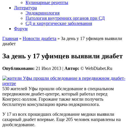
Кулинарные рецепты
Литература
Эндокринология
Патология внутренних органов при СД
СД и хирургические заболевания
Форум
Главная
»
Новости диабета
»
За день у 17 уфимцев выявили
диабет
За день у 17 уфимцев выявили диабет
Опубликовано:
21 Июл 2013 |
Автор:
© WebDiabet.Ru
530 жителей Уфы прошли обследование в специальном
передвижном диабет-центре, который работал перед
Конгресс-холлом. Горожане также могли получить
бесплатную консультацию врача-эндокринолога.
У 17 из всех прошедших обследование медики выявили
сахарный диабет впервые. Еще 205 человек направлены на
дообследование.