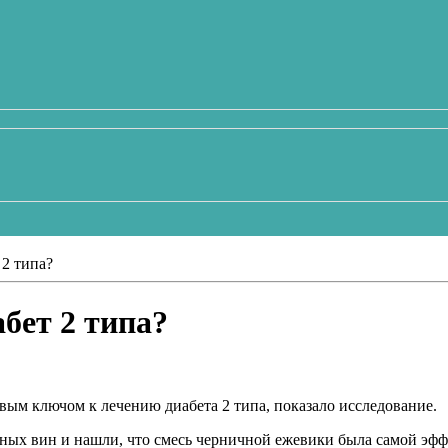
 2 типа?
абет 2 типа?
вым ключом к лечению диабета 2 типа, показало исследование.
ных вин и нашли, что смесь черничной ежевики была самой эфф