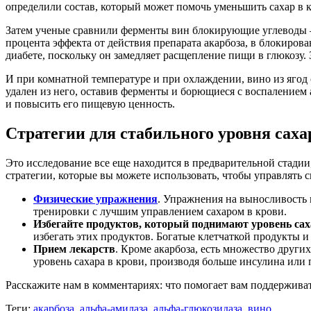
определили состав, который может помочь уменьшить сахар в 
Затем ученые сравнили ферменты вин блокирующие углеводы — 
процента эффекта от действия препарата акарбоза, в блокиров
диабете, поскольку он замедляет расщепление пищи в глюкозу
И при комнатной температуре и при охлаждении, вино из ягод 
удален из него, оставив ферменты и борющиеся с воспалением 
и повысить его пищевую ценность.
Стратегии для стабильного уровня саха
Это исследование все еще находится в предварительной стадии
стратегии, которые вы можете использовать, чтобы управлять с
Физические упражнения
. Упражнения на выносливость
тренировки с лучшим управлением сахаром в крови.
Избегайте продуктов, который поднимают уровень сах
избегать этих продуктов. Богатые клетчаткой продукты и
Прием лекарств
. Кроме акарбоза, есть множество друг
уровень сахара в крови, производя больше инсулина или 
Расскажите нам в комментариях: что помогает вам поддерживат
Теги:
акарбоза
,
альфа-амилаза
,
альфа-глюкозидаза
,
вино