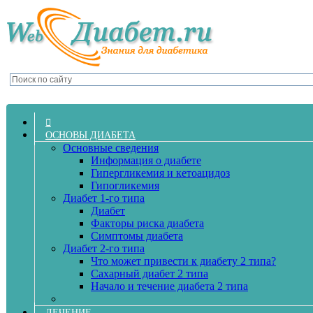
ОСНОВЫ ДИАБЕТА
Основные сведения
Информация о диабете
Гипергликемия и кетоацидоз
Гипогликемия
Диабет 1-го типа
Диабет
Факторы риска диабета
Симптомы диабета
Диабет 2-го типа
Что может привести к диабету 2 типа?
Сахарный диабет 2 типа
Начало и течение диабета 2 типа
ЛЕЧЕНИЕ