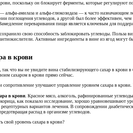
крови, поскольку он блокирует ферменты, которые регулируют по
альфа-амилаза и альфа-глюкозидаза — к часто назначающим лек
ании поглощения углеводов, а другой был более эффективен, чем
. Замедление переваривания пищи является ключевым для поддер
сохранило свою способность заблокировать углеводы. Польза вин
антиокислители. Активные ингредиенты в вине из ягод могут бы
ра в крови
, так что вы не увидите вина стабилизирующего сахар в крови в
воим сахаром в крови прямо сейчас.
 и сопротивление улучшают управление уровнем сахара в крови
ара в крови
. Красное мясо, алкоголь, рафинированные углеводы
 корица, как показало исследование, хорошо уравновешивают уро
их рецептурных вариантов лечения. В сопровождении диабетиче
предотвращая распад в организме углеводов.
ь свой уровень сахара в крови?