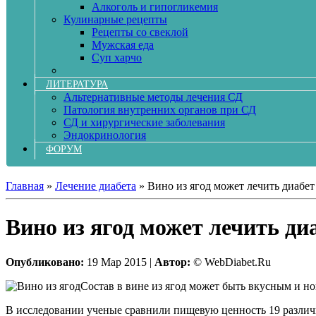
Алкоголь и гипогликемия
Кулинарные рецепты
Рецепты со свеклой
Мужская еда
Суп харчо
ЛИТЕРАТУРА
Альтернативные методы лечения СД
Патология внутренних органов при СД
СД и хирургические заболевания
Эндокринология
ФОРУМ
Главная
»
Лечение диабета
»
Вино из ягод может лечить диабет
Вино из ягод может лечить ди
Опубликовано:
19 Мар 2015 |
Автор:
© WebDiabet.Ru
Состав в вине из ягод может быть вкусным и но
В исследовании ученые сравнили пищевую ценность 19 различ