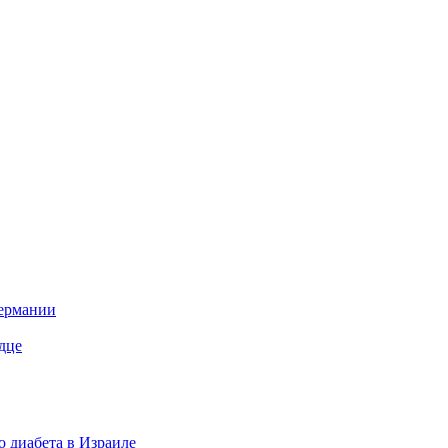
Германии
дце
о диабета в Израиле