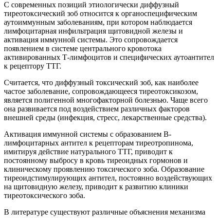
С современных позиций этиологически диффузный
тиреотоксический зоб относится к органоспецифическим
аутоиммунным заболеваниям, при котором наблюдается
лимфоцитарная инфильтрация щитовидной железы и
активация иммунной системы. Это сопровождается
появлением в системе центрального кровотока
активированных Т-лимфоцитов и специфических аутоантител
к рецептору ТТГ.
Считается, что диффузный токсический зоб, как наиболее
частое заболевание, сопровождающееся тиреотоксикозом,
является полигенной многофакторной болезнью. Чаще всего
она развивается под воздействием различных факторов
внешней среды (инфекция, стресс, лекарственные средства).
Активация иммунной системы с образованием В-
лимфоцитарных антител к рецепторам тиреотропинома,
имитируя действие натурального ТТГ, приводит к
постоянному выбросу в кровь тиреоидных гормонов и
клиническому проявлению токсического зоба. Образование
тиреоидстимулирующих антител, постоянно воздействующих
на щитовидную железу, приводит к развитию клиники
тиреотоксического зоба.
В литературе существуют различные объяснения механизма