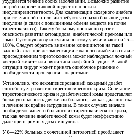
ухудшается течение обоих заболеваний. Возможно развитие
острой надпочечниковой недостаточности и
инсулинрезистентности. Для компенсации сахарного диабета
при сочетанной патологии требуются гораздо большие дозы
инсулина (в связи с повышением обмена веществ на почве
тиреотоксикоза). Такому больному постоянно грозит
опасность развития кетоацидоза, диабетической прекомы или
комы. Суточную дозу инсулина поэтому увеличивают на 25—
100%. Следует обратить внимание клиницистов на такой
важный факт: при декомпенсации сахарного диабета в связи с
присоединением тиреотоксикоза может наблюдаться ложный
«острый живот» или рвота типа «кофейной гущи». В такой
ситуации хирург может принять ошибочное решение о
необходимости проведения лапаротомии.
Установлено, что декомпенсированный сахарный диабет
способствует развитию тиреотоксического криза. Сочетание
тиреотоксического криза и диабетической комы представляет
большую опасность для жизни больного, так как диагностика
и лечение их крайне затруднены. В таких случаях вначале
необходимо вывести больного из тиреотоксического криза,
так как лечение диабетической комы будет неэффективно
даже при огромных дозах инсулина.
У 8—22% больных с сочетанной патологией преобладает