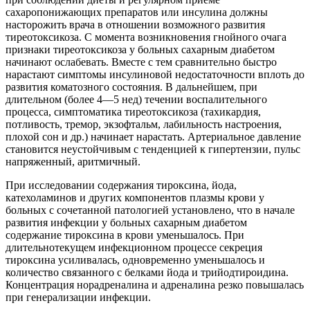
сахаропонижающих препаратов или инсулина должны
насторожить врача в отношении возможного развития
тиреотоксикоза. С момента возникновения гнойного очага
признаки тиреотоксикоза у больных сахарным диабетом
начинают ослабевать. Вместе с тем сравнительно быстро
нарастают симптомы инсулиновой недостаточности вплоть до
развития коматозного состояния. В дальнейшем, при
длительном (более 4—5 нед) течении воспалительного
процесса, симптоматика тиреотоксикоза (тахикардия,
потливость, тремор, экзофтальм, лабильность настроения,
плохой сон и др.) начинает нарастать. Артериальное давление
становится неустойчивым с тенденцией к гипертензии, пульс
напряженный, аритмичный.
При исследовании содержания тироксина, йода,
катехоламинов и других компонентов плазмы крови у
больных с сочетанной патологией установлено, что в начале
развития инфекции у больных сахарным диабетом
содержание тироксина в крови уменьшалось. При
длительнотекущем инфекционном процессе секреция
тироксина усиливалась, одновременно уменьшалось и
количество связанного с белками йода и трийодтироидина.
Концентрация норадреналина и адреналина резко повышалась
при генерализации инфекции.