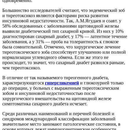
одновременно.
Большинство исследователей считают, что эндемический зоб
и тиреотоксикоз являются факторами риска развития
инсулиновой недостаточности. Так, А.М.Ягудаев и соавт. у
58% обследованных с заболеваниями щитовидной железы
выявили диабетический тип сахарной кривой. Из них у 10%
диагностирован сахарный диабет, у 17% — латентное течение
заболевания, а у 31% — проба на толерантность к глюкозе
была сомнительной. Отмечено, что хирургическое лечение
тиреотоксического зоба способствует улучшению или полной
нормализации углеводного обмена. Если же этого не
происходит, то значит, что сахарный диабет развился раньше,
чем тиреотоксикоз.
В отличие от так называемого тиреогенного диабета,
характеризующегося
гипергликемией
и глюкозурией только
до операции, у больных с выраженным тиреотоксическим
зобом и инсулиновой недостаточностью после
хирургического вмешательства на щитовидной железе
симптоматика сахарного диабета исчезает.
Среди различных наименований и перечней болезней и
синдромов международной классификации заболеваний
значительное место занимают патологические состояния, в
основе которых лежат иммуногенетические особенности