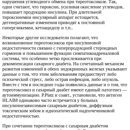
нарушения углеводного обмена при тиреотоксикозе. Так,
одни считают, что тироксин, усиливая окисление углеводов,
повышает продукцию инсулина. При длительной
тироксинемии инсулярный аппарат истощается,
дегенеративные изменения приводят к постоянной
гипергликемии, кетоацидозу и т.п..
Некоторые другие исследователи полагают, что
возникновение тиреотоксикоза при инсулиновой
недостаточности связано с гиперпродукцией стероидных
гормонов и повышением функции симпатикоадреналовой
системы, что особенно четко прослеживается при
декомпенсации сахарного диабета. На сочетанный механизм
развития изменений в обеих эндокринных железах указывают
данные о том, что этим заболеваниям предшествует либо
психический стресс, либо острая инфекция, либо опухоль.
Вместе с тем в последние годы появились данные и о том, что
тиреотоксикоз и сахарный диабет имеют единый патогенез —
аутоиммунизацию. P.Platz и соавт., установили, что антиген
HLAB8 одинаково часто встречается у больных
инсулиннезависимым сахарным диабетом, диффузным
токсическим зобом и идиопатической надпочечниковой
недостаточностью.
При сочетании тиреотоксикоза с сахарным диабетом