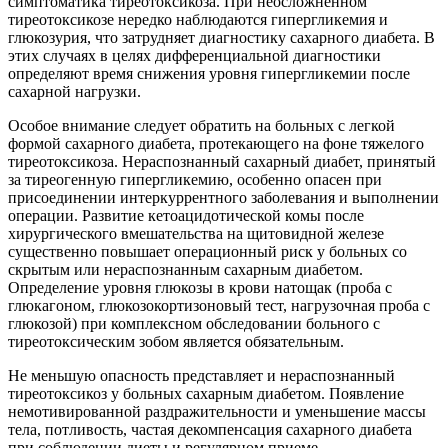
симптоматика тиреотоксикоза. При неосложненном
тиреотоксикозе нередко наблюдаются гипергликемия и
глюкозурия, что затрудняет диагностику сахарного диабета. В
этих случаях в целях дифференциальной диагностики
определяют время снижения уровня гипергликемии после
сахарной нагрузки.
Особое внимание следует обратить на больных с легкой
формой сахарного диабета, протекающего на фоне тяжелого
тиреотоксикоза. Нераспознанный сахарный диабет, принятый
за тиреогенную гипергликемию, особенно опасен при
присоединении интеркуррентного заболевания и выполнении
операции. Развитие кетоацидотической комы после
хирургического вмешательства на щитовидной железе
существенно повышает операционный риск у больных со
скрытым или нераспознанным сахарным диабетом.
Определение уровня глюкозы в крови натощак (проба с
глюкагоном, глюкозокортизоновый тест, нагрузочная проба с
глюкозой) при комплексном обследовании больного с
тиреотоксическим зобом является обязательным.
Не меньшую опасность представляет и нераспознанный
тиреотоксикоз у больных сахарным диабетом. Появление
немотивированной раздражительности и уменьшение массы
тела, потливость, частая декомпенсация сахарного диабета
при соблюдении диеты и регулярном приеме