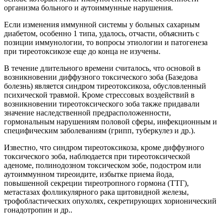
организма больного и аутоиммунные нарушения.
Если изменения иммунной системы у больных сахарным
диабетом, особенно 1 типа, удалось, отчасти, объяснить с
позиции иммунологии, то вопросы этиологии и патогенеза
при тиреотоксикозе еще до конца не изучены.
В течение длительного времени считалось, что основой в
возникновении диффузного токсического зоба (Базедова
болезнь) является синдром тиреотоксикоза, обусловленный
психической травмой. Кроме стрессовых воздействий в
возникновении тиреотоксического зоба также придавали
значение наследственной предрасположенности,
гормональным нарушениям половой сферы, инфекционным и
специфическим заболеваниям (грипп, туберкулез и др.).
Известно, что синдром тиреотоксикоза, кроме диффузного
токсического зоба, наблюдается при тиреотоксической
аденоме, полинодозном токсическом зобе, подостром или
аутоиммунном тиреоидите, избытке приема йода,
повышенной секреции тиреотропного гормона (ТТГ),
метастазах фолликулярного рака щитовидной железы,
трофобластических опухолях, секретирующих хорионический
гонадотропин и др..