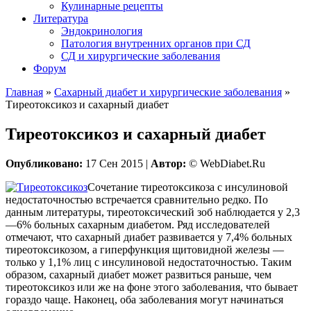
Кулинарные рецепты
Литература
Эндокринология
Патология внутренних органов при СД
СД и хирургические заболевания
Форум
Главная
»
Сахарный диабет и хирургические заболевания
»
Тиреотоксикоз и сахарный диабет
Тиреотоксикоз и сахарный диабет
Опубликовано:
17 Сен 2015 |
Автор:
© WebDiabet.Ru
Сочетание тиреотоксикоза с инсулиновой
недостаточностью встречается сравнительно редко. По
данным литературы, тиреотоксический зоб наблюдается у 2,3
—6% больных сахарным диабетом. Ряд исследователей
отмечают, что сахарный диабет развивается у 7,4% больных
тиреотоксикозом, а гиперфункция щитовидной железы —
только у 1,1% лиц с инсулиновой недостаточностью. Таким
образом, сахарный диабет может развиться раньше, чем
тиреотоксикоз или же на фоне этого заболевания, что бывает
гораздо чаще. Наконец, оба заболевания могут начинаться