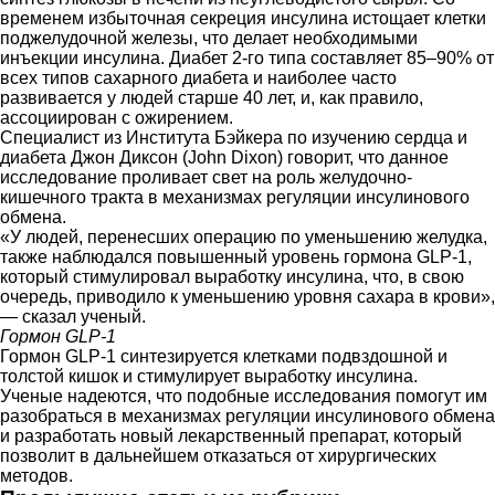
временем избыточная секреция инсулина истощает клетки
поджелудочной железы, что делает необходимыми
инъекции инсулина. Диабет 2-го типа составляет 85–90% от
всех типов сахарного диабета и наиболее часто
развивается у людей старше 40 лет, и, как правило,
ассоциирован с ожирением.
Специалист из Института Бэйкера по изучению сердца и
диабета Джон Диксон (John Dixon) говорит, что данное
исследование проливает свет на роль желудочно-
кишечного тракта в механизмах регуляции инсулинового
обмена.
«У людей, перенесших операцию по уменьшению желудка,
также наблюдался повышенный уровень гормона GLP-1,
который стимулировал выработку инсулина, что, в свою
очередь, приводило к уменьшению уровня сахара в крови»,
— сказал ученый.
Гормон GLP-1
Гормон GLP-1 синтезируется клетками подвздошной и
толстой кишок и стимулирует выработку инсулина.
Ученые надеются, что подобные исследования помогут им
разобраться в механизмах регуляции инсулинового обмена
и разработать новый лекарственный препарат, который
позволит в дальнейшем отказаться от хирургических
методов.