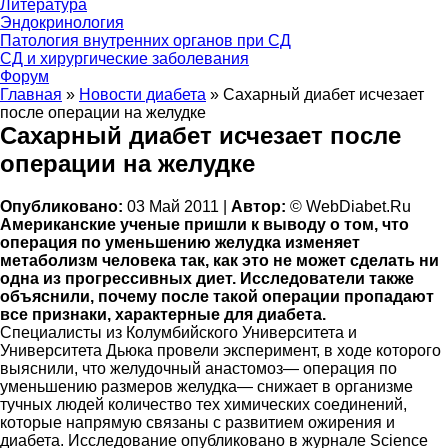
Литература
Эндокринология
Патология внутренних органов при СД
СД и хирургические заболевания
Форум
Главная
»
Новости диабета
»
Сахарный диабет исчезает
после операции на желудке
Сахарный диабет исчезает после
операции на желудке
Опубликовано:
03 Май 2011 |
Автор:
© WebDiabet.Ru
Американские ученые пришли к выводу о том, что
операция по уменьшению желудка изменяет
метаболизм человека так, как это не может сделать ни
одна из прогрессивных диет. Исследователи также
объяснили, почему после такой операции пропадают
все признаки, характерные для диабета.
Специалисты из Колумбийского Университета и
Университета Дьюка провели эксперимент, в ходе которого
выяснили, что желудочный анастомоз— операция по
уменьшению размеров желудка— снижает в организме
тучных людей количество тех химических соединений,
которые напрямую связаны с развитием ожирения и
диабета. Исследование опубликовано в журнале Science