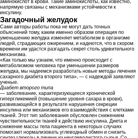
аминокислот в крови. Такие аминокислоты, как известно,
напрямую связаны с механизмами устойчивости к
инсулину.
Загадочный желудок
Сами авторы работы пока не могут дать точных
объяснений тому, каким именно образом операция по
уменьшению желудка изменяет метаболизм в организме
людей, страдающих ожирением, и надеются, что в скором
времени им удастся разгадать секрет столь удивительного
механизма.
«Как только мы узнаем, что именно происходит с
метаболизмом человека при уменьшении размеров
желудка, мы надеемся разработать новые методы лечения
сахарного диабета второго типа», — с надеждой заявляют
ученые.
Диабет второго типа
— заболевание, характеризующееся хронической
гипергликемией (повышение уровня сахара в крови),
развивающейся в результате нарушения секреции
инсулина или механизмов его взаимодействия с клетками
тканей. Этот тип заболевания обусловлен снижением
чувствительности тканей к действию инсулина. Диета и
снижение массы тела пациента в некоторых случаях
помогают нормализовать углеводный обмен и снизить
синтез глюкозы в печени из неуглеводистого сырья. Со