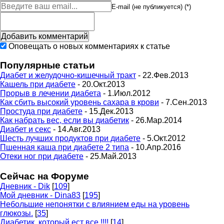
E-mail (не публикуется) (*)
Оповещать о новых комментариях к статье
Популярные статьи
Диабет и желудочно-кишечный тракт
- 22.Фев.2013
Кашель при диабете
- 20.Окт.2013
Прорыв в лечении диабета
- 1.Июл.2012
Как сбить высокий уровень сахара в крови
- 7.Сен.2013
Простуда при диабете
- 15.Дек.2013
Как набрать вес, если вы диабетик
- 26.Мар.2014
Диабет и секс
- 14.Авг.2013
Шесть лучших продуктов при диабете
- 5.Окт.2012
Пшенная каша при диабете 2 типа
- 10.Апр.2016
Отеки ног при диабете
- 25.Май.2013
Сейчас на Форуме
Дневник - Dik
[
109
]
Мой дневник - Dina83
[
195
]
Небольшие непонятки с влиянием еды на уровень
глюкозы.
[
35
]
Диабетик, который ест все !!!!
[
14
]