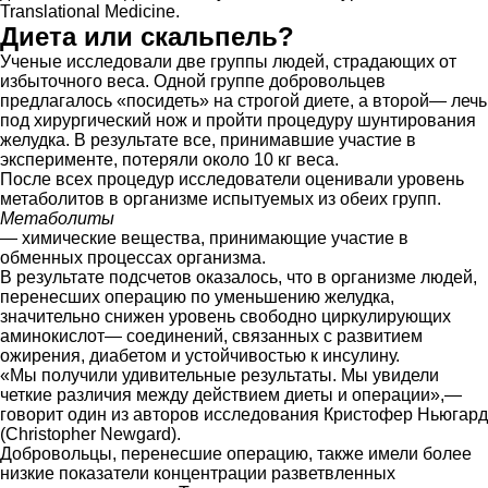
Translational Medicine.
Диета или скальпель?
Ученые исследовали две группы людей, страдающих от
избыточного веса. Одной группе добровольцев
предлагалось «посидеть» на строгой диете, а второй— лечь
под хирургический нож и пройти процедуру шунтирования
желудка. В результате все, принимавшие участие в
эксперименте, потеряли около 10 кг веса.
После всех процедур исследователи оценивали уровень
метаболитов в организме испытуемых из обеих групп.
Метаболиты
— химические вещества, принимающие участие в
обменных процессах организма.
В результате подсчетов оказалось, что в организме людей,
перенесших операцию по уменьшению желудка,
значительно снижен уровень свободно циркулирующих
аминокислот— соединений, связанных с развитием
ожирения, диабетом и устойчивостью к инсулину.
«Мы получили удивительные результаты. Мы увидели
четкие различия между действием диеты и операции»,—
говорит один из авторов исследования Кристофер Ньюгард
(Christopher Newgard).
Добровольцы, перенесшие операцию, также имели более
низкие показатели концентрации разветвленных