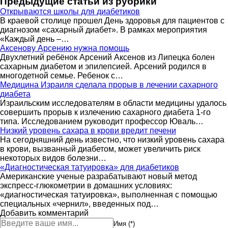
Предыдущие статьи из рубрики
Открываются школы для диабетиков
В краевой столице прошел День здоровья для пациентов с
диагнозом «сахарный диабет». В рамках мероприятия
«Каждый день –…
Аксенову Арсению нужна помощь
Двухлетний ребёнок Арсений Аксенов из Липецка болен
сахарным диабетом и эпилепсией. Арсений родился в
многодетной семье. Ребенок с…
Медицина Израиля сделала прорыв в лечении сахарного
диабета
Израильским исследователям в области медицины удалось
совершить прорыв к излечению сахарного диабета 1-го
типа. Исследованием руководит профессор Юваль…
Низкий уровень сахара в крови вредит печени
На сегодняшний день известно, что низкий уровень сахара
в крови, вызванный диабетом, может увеличить риск
некоторых видов болезни…
«Диагностическая татуировка» для диабетиков
Американские ученые разрабатывают новый метод
экспресс-глюкометрии в домашних условиях:
«диагностическая татуировка», выполненная с помощью
специальных «чернил», введенных под…
Добавить комментарий
Имя (*)