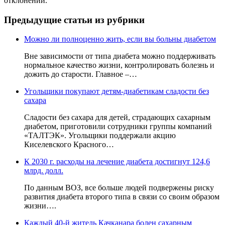
отклонений.
Предыдущие статьи из рубрики
Можно ли полноценно жить, если вы больны диабетом
Вне зависимости от типа диабета можно поддерживать
нормальное качество жизни, контролировать болезнь и
дожить до старости. Главное –…
Угольщики покупают детям-диабетикам сладости без
сахара
Сладости без сахара для детей, страдающих сахарным
диабетом, приготовили сотрудники группы компаний
«ТАЛТЭК». Угольщики поддержали акцию
Киселевского Красного…
К 2030 г. расходы на лечение диабета достигнут 124,6
млрд. долл.
По данным ВОЗ, все больше людей подвержены риску
развития диабета второго типа в связи со своим образом
жизни….
Каждый 40-й житель Качканара болен сахарным