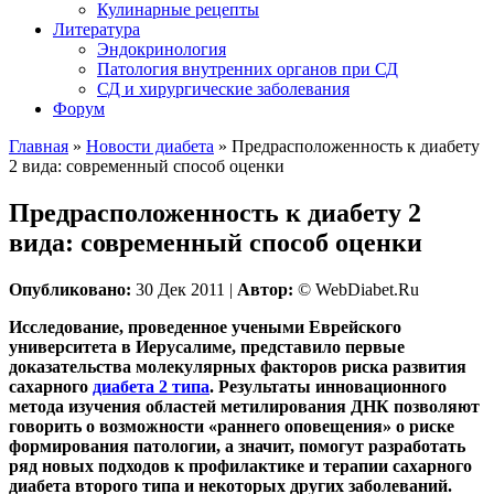
Кулинарные рецепты
Литература
Эндокринология
Патология внутренних органов при СД
СД и хирургические заболевания
Форум
Главная
»
Новости диабета
»
Предрасположенность к диабету
2 вида: современный способ оценки
Предрасположенность к диабету 2
вида: современный способ оценки
Опубликовано:
30 Дек 2011 |
Автор:
© WebDiabet.Ru
Исследование, проведенное учеными Еврейского
университета в Иерусалиме, представило первые
доказательства молекулярных факторов риска развития
сахарного
диабета 2 типа
. Результаты инновационного
метода изучения областей метилирования ДНК позволяют
говорить о возможности «раннего оповещения» о риске
формирования патологии, а значит, помогут разработать
ряд новых подходов к профилактике и терапии сахарного
диабета второго типа и некоторых других заболеваний.