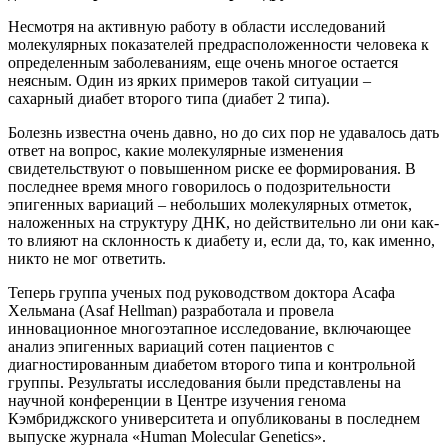
Несмотря на активную работу в области исследований
молекулярных показателей предрасположенности человека к
определенным заболеваниям, еще очень многое остается
неясным. Один из ярких примеров такой ситуации –
сахарный диабет второго типа (диабет 2 типа).
Болезнь известна очень давно, но до сих пор не удавалось дать
ответ на вопрос, какие молекулярные изменения
свидетельствуют о повышенном риске ее формирования. В
последнее время много говорилось о подозрительности
эпигенных вариаций – небольших молекулярных отметок,
наложенных на структуру ДНК, но действительно ли они как-
то влияют на склонность к диабету и, если да, то, как именно,
никто не мог ответить.
Теперь группа ученых под руководством доктора Асафа
Хельмана (Asaf Hellman) разработала и провела
инновационное многоэтапное исследование, включающее
анализ эпигенных вариаций сотен пациентов с
диагностированным диабетом второго типа и контрольной
группы. Результаты исследования были представлены на
научной конференции в Центре изучения генома
Кэмбриджского университета и опубликованы в последнем
выпуске журнала «Human Molecular Genetics».