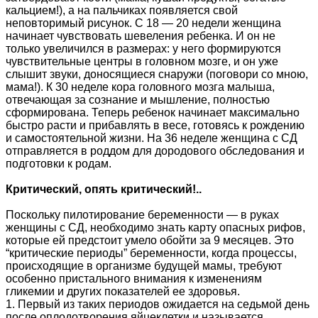
кальцием!), а на пальчиках появляется свой
неповторимый рисунок. С 18 — 20 недели женщина
начинает чувствовать шевеления ребенка. И он не
только увеличился в размерах: у него формируются
чувствительные центры в головном мозге, и он уже
слышит звуки, доносящиеся снаружи (поговори со мною,
мама!). К 30 неделе кора головного мозга малыша,
отвечающая за сознание и мышление, полностью
сформирована. Теперь ребенок начинает максимально
быстро расти и прибавлять в весе, готовясь к рождению
и самостоятельной жизни. На 36 неделе женщина с СД
отправляется в роддом для дородового обследования и
подготовки к родам.
Критический, опять критический!..
Поскольку пилотирование беременности — в руках
женщины с СД, необходимо знать карту опасных рифов,
которые ей предстоит умело обойти за 9 месяцев. Это
“критические периоды” беременности, когда процессы,
происходящие в организме будущей мамы, требуют
особенно пристального внимания к изменениям
гликемии и других показателей ее здоровья.
1. Первый из таких периодов ожидается на седьмой день
после оплодотворения яйцеклетки и называется