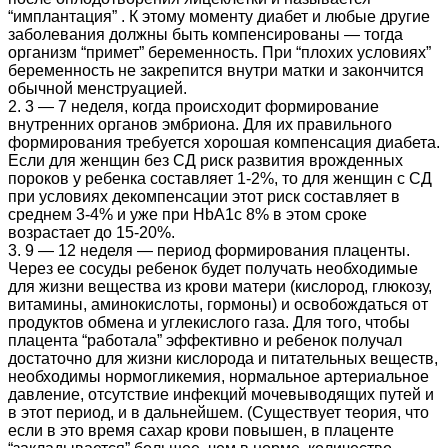
“имплантация” . К этому моменту диабет и любые другие
заболевания должны быть компенсированы — тогда
организм “примет” беременность. При “плохих условиях”
беременность не закрепится внутри матки и закончится
обычной менструацией.
2. 3 — 7 неделя, когда происходит формирование
внутренних органов эмбриона. Для их правильного
формирования требуется хорошая компенсация диабета.
Если для женщин без СД риск развития врожденных
пороков у ребенка составляет 1-2%, то для женщин с СД
при условиях декомпенсации этот риск составляет в
среднем 3-4% и уже при HbA1c 8% в этом сроке
возрастает до 15-20%.
3. 9 — 12 неделя — период формирования плаценты.
Через ее сосуды ребенок будет получать необходимые
для жизни вещества из крови матери (кислород, глюкозу,
витамины, аминокислоты, гормоны) и освобождаться от
продуктов обмена и углекислого газа. Для того, чтобы
плацента “работала” эффективно и ребенок получал
достаточно для жизни кислорода и питательных веществ,
необходимы нормогликемия, нормальное артериальное
давление, отсутствие инфекций мочевыводящих путей и
в этот период, и в дальнейшем. (Существует теория, что
если в это время сахар крови повышен, в плаценте