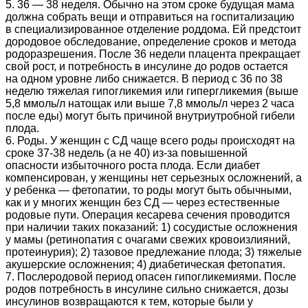
5. 36 — 38 неделя. Обычно на этом сроке будущая мама
должна собрать вещи и отправиться на госпитализацию
в специализированное отделение роддома. Ей предстоит
дородовое обследование, определение сроков и метода
родоразрешения. После 36 недели плацента прекращает
свой рост, и потребность в инсулине до родов остается
на одном уровне либо снижается. В период с 36 по 38
неделю тяжелая гипогликемия или гипергликемия (выше
5,8 ммоль/л натощак или выше 7,8 ммоль/л через 2 часа
после еды) могут быть причиной внутриутробной гибели
плода.
6. Роды. У женщин с СД чаще всего роды происходят на
сроке 37-38 недель (а не 40) из-за повышенной
опасности избыточного роста плода. Если диабет
компенсирован, у женщины нет серьезных осложнений, а
у ребенка — фетопатии, то роды могут быть обычными,
как и у многих женщин без СД — через естественные
родовые пути. Операция кесарева сечения проводится
при наличии таких показаний: 1) сосудистые осложнения
у мамы (ретинопатия с очагами свежих кровоизлияний,
протеинурия); 2) тазовое предлежание плода; 3) тяжелые
акушерские осложнения; 4) диабетическая фетопатия.
7. Послеродовой период опасен гипогликемиями. После
родов потребность в инсулине сильно снижается, дозы
инсулинов возвращаются к тем, которые были у