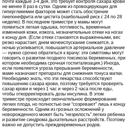
почти каждые 3-4 дня, это требует контроля сахара крови
не менее 8 раз в сутки. Одним из провоцирующих для
гипергликемии факторов может стать обострение
пиелонефрита или цистита (наибольший риск с 24 по 28
неделю). В последнем триместре у мамы могут
появиться легкая одышка, потливость, временные
изменения кожи, изжога, незначительные отеки на ногах
к концу дня. (Если отеки становятся выраженными, вес
резко нарастает, днем мочеиспускание снижается, а
ночью усиливается, повышается артериальное давление
— нужно срочно обратиться к врачу: эти симптомы могут
говорить о развитии позднего токсикоза беременных, при
котором необходима срочная госпитализация.) Иногда,
если появляется угроза прерывания беременности,
маме назначают препараты для снижения тонуса матки.
Необходимо знать, что эти лекарства способствуют
повышению сахара крови, поэтому требуется проверять
сахар крови и через 1 час и через 2 часа после еды,
чтобы откорректировать дозы инсулина. В этом
триместре происходит окончательное формирование
легких плода, но полностью они “созревают” лишь к концу
беременности. Одним из грозных осложнений у
новорожденного может быть “незрелость” легких ребенка
и развитие синдрома дыхательных расстройств. Поэтому
важно не допустить преждевременных родов.