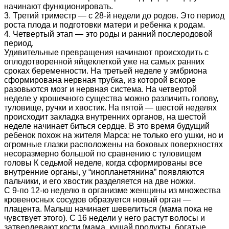
начинают функционировать.
3. Третий триместр — с 28-й недели до родов. Это период
роста плода и подготовки матери и ребенка к родам.
4. Четвертый этап — это роды и ранний послеродовой
период.
Удивительные превращения начинают происходить с
оплодотворенной яйцеклеткой уже на самых ранних
сроках беременности. На третьей неделе у эмбриона
сформирована нервная трубка, из которой вскоре
разовьются мозг и нервная система. На четвертой
неделе у крошечного существа можно различить голову,
туловище, ручки и хвостик. На пятой — шестой неделях
происходит закладка внутренних органов, на шестой
неделе начинает биться сердце. В это время будущий
ребенок похож на жителя Марса: не только его ушки, но и
огромные глазки расположены на боковых поверхностях
несоразмерно большой по сравнению с туловищем
головы К седьмой неделе, когда сформированы все
внутренние органы, у “инопланетянина” появляются
пальчики, и его хвостик разделяется на две ножки.
С 9-по 12-ю неделю в организме женщины из множества
кровеносных сосудов образуется новый орган —
плацента. Малыш начинает шевелиться (мама пока не
чувствует этого). С 16 недели у него растут волосы и
затвердевают кости (мама, кушай продукты, богатые