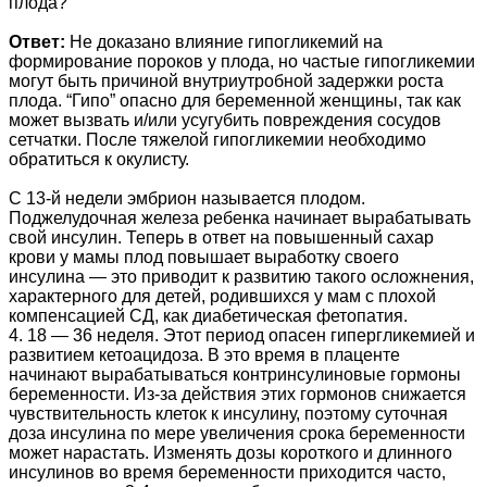
плода?
Ответ:
Не доказано влияние гипогликемий на
формирование пороков у плода, но частые гипогликемии
могут быть причиной внутриутробной задержки роста
плода. “Гипо” опасно для беременной женщины, так как
может вызвать и/или усугубить повреждения сосудов
сетчатки. После тяжелой гипогликемии необходимо
обратиться к окулисту.
С 13-й недели эмбрион называется плодом.
Поджелудочная железа ребенка начинает вырабатывать
свой инсулин. Теперь в ответ на повышенный сахар
крови у мамы плод повышает выработку своего
инсулина — это приводит к развитию такого осложнения,
характерного для детей, родившихся у мам с плохой
компенсацией СД, как диабетическая фетопатия.
4. 18 — 36 неделя. Этот период опасен гипергликемией и
развитием кетоацидоза. В это время в плаценте
начинают вырабатываться контринсулиновые гормоны
беременности. Из-за действия этих гормонов снижается
чувствительность клеток к инсулину, поэтому суточная
доза инсулина по мере увеличения срока беременности
может нарастать. Изменять дозы короткого и длинного
инсулинов во время беременности приходится часто,