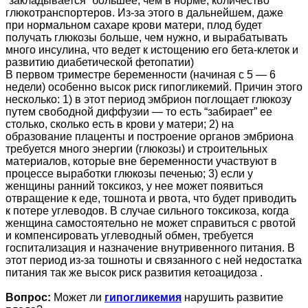
“закладывается” большее, чем в норме, количество
глюкотранспортеров. Из-за этого в дальнейшем, даже
при нормальном сахаре крови матери, плод будет
получать глюкозы больше, чем нужно, и вырабатывать
много инсулина, что ведет к истощению его бета-клеток и
развитию диабетической фетопатии)
В первом триместре беременности (начиная с 5 — 6
недели) особенно высок риск гипогликемий. Причин этого
несколько: 1) в этот период эмбрион поглощает глюкозу
путем свободной диффузии — то есть “забирает” ее
столько, сколько есть в крови у матери; 2) на
образование плаценты и построение органов эмбриона
требуется много энергии (глюкозы) и строительных
материалов, которые вне беременности участвуют в
процессе выработки глюкозы печенью; 3) если у
женщины ранний токсикоз, у нее может появиться
отвращение к еде, тошнота и рвота, что будет приводить
к потере углеводов. В случае сильного токсикоза, когда
женщина самостоятельно не может справиться с рвотой
и компенсировать углеводный обмен, требуется
госпитализация и назначение внутривенного питания. В
этот период из-за тошноты и связанного с ней недостатка
питания так же высок риск развития кетоацидоза .
Вопрос:
Может ли
гипогликемия
нарушить развитие