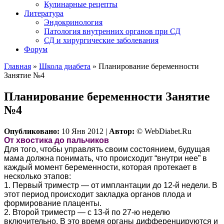
Кулинарные рецепты
Литература
Эндокринология
Патология внутренних органов при СД
СД и хирургические заболевания
Форум
Главная
»
Школа диабета
»
Планирование беременности
Занятие №4
Планирование беременности Занятие
№4
Опубликовано:
10 Янв 2012 |
Автор:
© WebDiabet.Ru
От хвостика до пальчиков
Для того, чтобы управлять своим состоянием, будущая
мама должна понимать, что происходит “внутри нее” в
каждый момент беременности, которая протекает в
несколько этапов:
1. Первый триместр — от имплантации до 12-й недели. В
этот период происходит закладка органов плода и
формирование плаценты.
2. Второй триместр — с 13-й по 27-ю неделю
включительно. В это время органы дифференцируются и