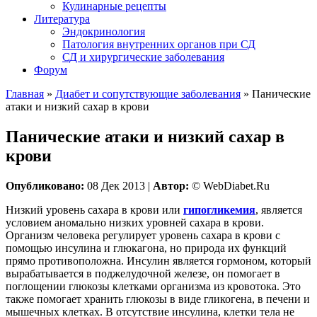
Кулинарные рецепты
Литература
Эндокринология
Патология внутренних органов при СД
СД и хирургические заболевания
Форум
Главная
»
Диабет и сопутствующие заболевания
»
Панические
атаки и низкий сахар в крови
Панические атаки и низкий сахар в
крови
Опубликовано:
08 Дек 2013 |
Автор:
© WebDiabet.Ru
Низкий уровень сахара в крови или
гипогликемия
, является
условием аномально низких уровней сахара в крови.
Организм человека регулирует уровень сахара в крови с
помощью инсулина и глюкагона, но природа их функций
прямо противоположна. Инсулин является гормоном, который
вырабатывается в поджелудочной железе, он помогает в
поглощении глюкозы клетками организма из кровотока. Это
также помогает хранить глюкозы в виде гликогена, в печени и
мышечных клетках. В отсутствие инсулина, клетки тела не