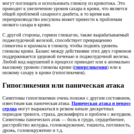
могут поглощать и использовать глюкозу из кровотока. Это
приводит к увеличению уровня сахара в крови, что является
общей проблемой сахарного диабета, в то время как
перепроизводство инсулина может привести к проблемам
низкого сахара в крови.
С другой стороны, гормон глюкагон, также вырабатываемый
поджелудочной железой, способствует превращению
гликогена и крахмала в глюкозу, чтобы поднять уровень
глюкозы крови. Баланс между действиями этих двух гормонов
поддерживается здоровой печенью и поджелудочной железы.
Любой вид нарушений в процессе приводит или к аномально
высокому уровню глюкозы крови (
гипергликемия
) или к
низкому сахару в крови (гипогликемия).
Гипогликемия или паническая атака
Симптомы гипогликемии очень похожи с другим состоянием,
известным как паническая атака.
Паническая атака и невроз
сердца
могут выражаться в резком начале дискретных
периодов тревоги, страха, дискомфорта и проблем с желудком.
Симптомы панических атак — боль в груди, сердцебиение,
расстройство желудка, головокружение, тошнота, потливость,
дрожь, головокружение и т.д.