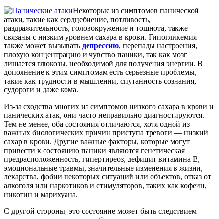
Некоторые из симптомов панической
атаки, такие как сердцебиение, потливость,
раздражительность, головокружение и тошнота, также
связаны с низким уровнем сахара в крови. Гипогликемия
также может вызывать
депрессию
, перепады настроения,
плохую концентрацию и чувство паники, так как мозг
лишается глюкозы, необходимой для получения энергии. В
дополнение к этим симптомам есть серьезные проблемы,
такие как трудности в мышлении, спутанность сознания,
судороги и даже кома.
Из-за сходства многих из симптомов низкого сахара в крови и
панических атак, они часто неправильно диагностируются.
Тем не менее, оба состояния отличаются, хотя одной из
важных биологических причин приступа тревоги — низкий
сахар в крови. Другие важные факторы, которые могут
привести к состоянию паники являются генетическая
предрасположенность, гипертиреоз, дефицит витамина В,
эмоциональные травмы, значительные изменения в жизни,
лекарства, фобии некоторых ситуаций или объектов, отказ от
алкоголя или наркотиков и стимуляторов, таких как кофеин,
никотин и марихуана.
С другой стороны, это состояние может быть следствием