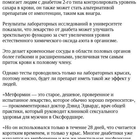
помогает людям с диабетом 2-го типа контролировать уровень
сахара в крови, он также может стать альтернативой
препаратам от импотенции, таким как виагра.
Результаты лабораторных исследований в университете
показали, что лекарство от диабета может улучшить
эректильную функцию за счет увеличения уровня
естественного химического оксида азота в организме.
Это делает кровеносные сосуды в области половых органов
более гибкими и расширенными, увеличивая тем самым
приток крови к половому члену.
Однако тесты проводились только на лабораторных крысах,
поэтому неясно, будет ли препарат иметь такой же эффект у
людей.
«Метформин — это старое, дешевое, проверенное и
испытанное лекарство, которое обычно хорошо переносится»,
— прокомментировал доктор Дэвид Эдвардс, врач общей
практики, который руководит клиникой сексуального
здоровья для мужчин в Оксфордшире.
«Но он использовался только в течение 28 дней, что считается
коротким временем, и только у крыс. Многие диабетики уже
находятся на метформине и все же эректильная дисфункция