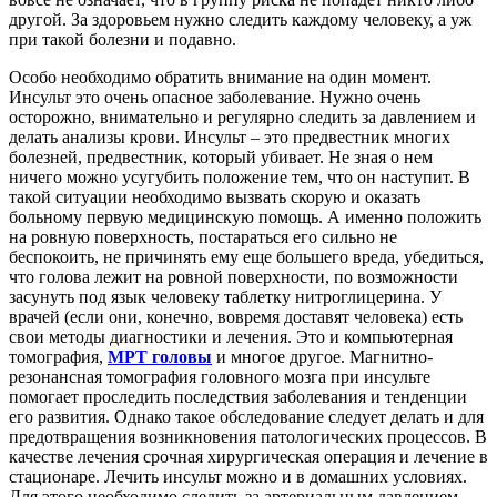
другой. За здоровьем нужно следить каждому человеку, а уж
при такой болезни и подавно.
Особо необходимо обратить внимание на один момент.
Инсульт это очень опасное заболевание. Нужно очень
осторожно, внимательно и регулярно следить за давлением и
делать анализы крови. Инсульт – это предвестник многих
болезней, предвестник, который убивает. Не зная о нем
ничего можно усугубить положение тем, что он наступит. В
такой ситуации необходимо вызвать скорую и оказать
больному первую медицинскую помощь. А именно положить
на ровную поверхность, постараться его сильно не
беспокоить, не причинять ему еще большего вреда, убедиться,
что голова лежит на ровной поверхности, по возможности
засунуть под язык человеку таблетку нитроглицерина. У
врачей (если они, конечно, вовремя доставят человека) есть
свои методы диагностики и лечения. Это и компьютерная
томография,
МРТ головы
и многое другое. Магнитно-
резонансная томография головного мозга при инсульте
помогает проследить последствия заболевания и тенденции
его развития. Однако такое обследование следует делать и для
предотвращения возникновения патологических процессов. В
качестве лечения срочная хирургическая операция и лечение в
стационаре. Лечить инсульт можно и в домашних условиях.
Для этого необходимо следить за артериальным давлением,