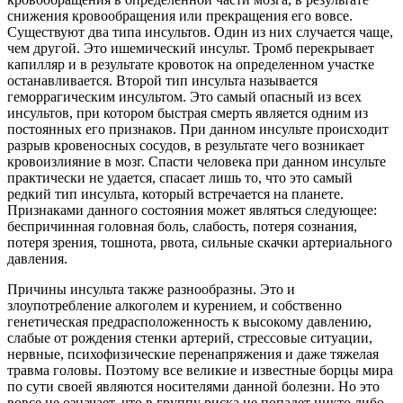
снижения кровообращения или прекращения его вовсе.
Существуют два типа инсультов. Один из них случается чаще,
чем другой. Это ишемический инсульт. Тромб перекрывает
капилляр и в результате кровоток на определенном участке
останавливается. Второй тип инсульта называется
геморрагическим инсультом. Это самый опасный из всех
инсультов, при котором быстрая смерть является одним из
постоянных его признаков. При данном инсульте происходит
разрыв кровеносных сосудов, в результате чего возникает
кровоизлияние в мозг. Спасти человека при данном инсульте
практически не удается, спасает лишь то, что это самый
редкий тип инсульта, который встречается на планете.
Признаками данного состояния может являться следующее:
беспричинная головная боль, слабость, потеря сознания,
потеря зрения, тошнота, рвота, сильные скачки артериального
давления.
Причины инсульта также разнообразны. Это и
злоупотребление алкоголем и курением, и собственно
генетическая предрасположенность к высокому давлению,
слабые от рождения стенки артерий, стрессовые ситуации,
нервные, психофизические перенапряжения и даже тяжелая
травма головы. Поэтому все великие и известные борцы мира
по сути своей являются носителями данной болезни. Но это
вовсе не означает, что в группу риска не попадет никто либо