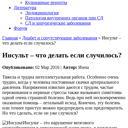
Кулинарные рецепты
Литература
Эндокринология
Патология внутренних органов при СД
СД и хирургические заболевания
Форум
Главная
»
Диабет и сопутствующие заболевания
»
Инсульт –
что делать если случилось?
Инсульт – что делать если случилось?
Опубликовано:
02 Мар 2016 |
Автор:
Инна
Тяжела и трудна интеллектуальная работа. Особенно очень
трудно, когда у человека постоянные скачки артериального
давления. Напряжения извилин даются с трудом, частые
переживания и нервные стрессы также вызывают симптомы
одной очень страшной болезни. Ведь при ней несвоевременно
оказанная помощь – летальный исход. Конечно, эту болезнь
или точнее приступ можно предупредить или предотвратить.
Но что сделать, если он уже случился?
Инсульт – это нарушение мозгового
кровообращения в определенной части мозга, в результате