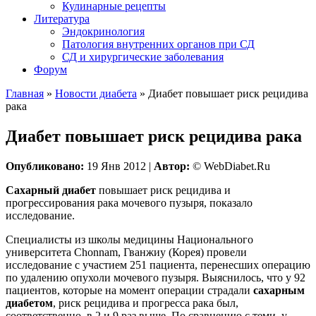
Кулинарные рецепты
Литература
Эндокринология
Патология внутренних органов при СД
СД и хирургические заболевания
Форум
Главная
»
Новости диабета
»
Диабет повышает риск рецидива
рака
Диабет повышает риск рецидива рака
Опубликовано:
19 Янв 2012 |
Автор:
© WebDiabet.Ru
Сахарный диабет
повышает риск рецидива и
прогрессирования рака мочевого пузыря, показало
исследование.
Специалисты из школы медицины Национального
университета Chonnam, Гванжиу (Корея) провели
исследование с участием 251 пациента, перенесших операцию
по удалению опухоли мочевого пузыря. Выяснилось, что у 92
пациентов, которые на момент операции страдали
сахарным
диабетом
, риск рецидива и прогресса рака был,
соответственно, в 2 и 9 раз выше. По сравнению с теми, у