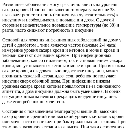
Различные заболевания могут различно влиять на уровень
сахара крови. Простое повышение температуры выше 38
вызывает резистентность (сниженную чувствительность) к
инсулину и необходимость в повышении дозы. С другой
стороны незначительное повышение температуры (до 38) и
рвота, часто снижают потребность в инсулине.
Основой для лечения инфекционных заболеваний на дому у
детей с диабетом 1 типа является частое (каждые 2-4 часа)
измерение уровня сахара крови и кетонов в моче и крови и
тесный контакт с лечащим врачом. При инфекционных
заболеваниях, как со снижением, так и с повышением сахара
крови, могут появляться кетоны в моче и крови. При высоком
сахаре крови, а следовательно недостатке инсулина, может
возникать тяжелый кетоацидоз, если ребенок не получает
инсулин сверх обычной дозы. При инфекции с низком
уровнем сахара крови кетоны появляются из-за сниженного
аппетита, а доза инсулина должна быть уменьшена. В обеих
ситуациях никогда нельзя прекращать введение инсулина,
даже если ребенок не хочет есть!
Состояния с повышением температуры выше 38, высокий
сахар крови и средний или высокий уровень кетонов в крови
или моче часто возникает при бактериальных инфекциях. При
этом риск развития кетоацидоза высок. При таких состояниях