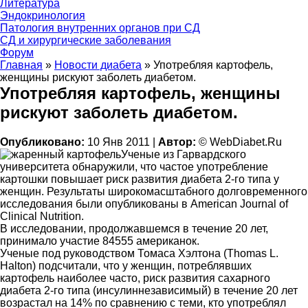
Литература
Эндокринология
Патология внутренних органов при СД
СД и хирургические заболевания
Форум
Главная
»
Новости диабета
»
Употребляя картофель,
женщины рискуют заболеть диабетом.
Употребляя картофель, женщины
рискуют заболеть диабетом.
Опубликовано:
10 Янв 2011 |
Автор:
© WebDiabet.Ru
Ученые из Гарвардского
университета обнаружили, что частое употребление
картошки повышает риск развития диабета 2-го типа у
женщин. Результаты широкомасштабного долговременного
исследования были опубликованы в American Journal of
Clinical Nutrition.
В исследовании, продолжавшемся в течение 20 лет,
принимало участие 84555 американок.
Ученые под руководством Томаса Хэлтона (Thomas L.
Halton) подсчитали, что у женщин, потреблявших
картофель наиболее часто, риск развития сахарного
диабета 2-го типа (инсулиннезависимый) в течение 20 лет
возрастал на 14% по сравнению с теми, кто употреблял