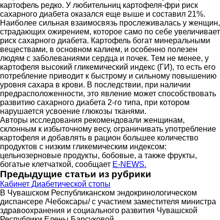
картофель редко. У любительниц картофеля-фри риск
сахарного диабета оказался еще выше и составил 21%.
Наиболее сильная взаимосвязь прослеживалась у женщин,
страдающих ожирением, которое само по себе увеличивает
риск сахарного диабета. Картофель богат минеральными
веществами, в основном калием, и особенно полезен
людям с заболеваниями сердца и почек. Тем не менее, у
картофеля высокий гликемический индекс (ГИ), то есть его
потребление приводит к быстрому и сильному повышению
уровня сахара в крови. В последствии, при наличии
предрасположенности, это явление может способствовать
развитию сахарного диабета 2-го типа, при котором
нарушается усвоение глюкозы тканями.
Авторы исследования рекомендовали женщинам,
склонным к избыточному весу, ограничивать употребление
картофеля и добавлять в рацион большее количество
продуктов с низким гликемическим индексом:
цельнозерновые продукты, бобовые, а также фрукты,
богатые клетчаткой, сообщает
E-NEWS.
Предыдущие статьи из рубрики
Кабинет Диабетической стопы
В Чувашском Республиканском эндокринологическом
диспансере /Чебоксары/ с участием заместителя министра
здравоохранения и социального развития Чувашской
Республики Елены Барсуковой…