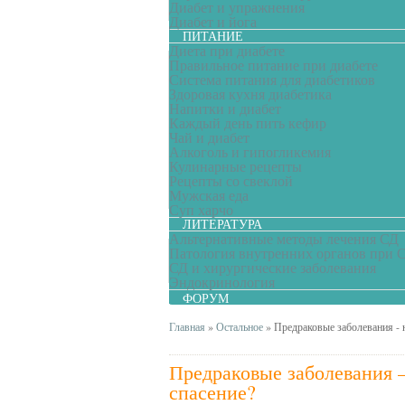
Диабет и упражнения
Диабет и йога
ПИТАНИЕ
Диета при диабете
Правильное питание при диабете
Система питания для диабетиков
Здоровая кухня диабетика
Напитки и диабет
Каждый день пить кефир
Чай и диабет
Алкоголь и гипогликемия
Кулинарные рецепты
Рецепты со свеклой
Мужская еда
Суп харчо
ЛИТЕРАТУРА
Альтернативные методы лечения СД
Патология внутренних органов при 
СД и хирургические заболевания
Эндокринология
ФОРУМ
Главная
»
Остальное
»
Предраковые заболевания - 
Предраковые заболевания 
спасение?