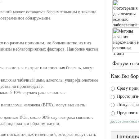
.
еваний может оставаться бессимптомным в течение
своевременное обнаружение.
ся по разным причинам, но большинство из них
ганизм неблагоприятных факторов. Наиболее частые
Форум о с
, такие как гастрит или язвенная болезнь, могут
Как Вы бор
включая табачный дым, алкоголь, ультрафиолетовое
ества на производстве.
Сразу прин
коло 5-10% случаев рака связаны с
Просто игн
Ложусь спа
 папилломы человека (ВПЧ), могут вызывать
Предпочита
о данным ВОЗ, около 30% случаев рака связано с
Добавить свой
малоподвижным образом жизни.
звития клеточных изменений, которые могут стать