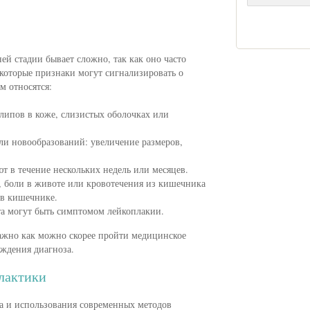
ей стадии бывает сложно, так как оно часто
екоторые признаки могут сигнализировать о
м относятся:
липов в коже, слизистых оболочках или
и новообразований: увеличение размеров,
т в течение нескольких недель или месяцев.
 боли в животе или кровотечения из кишечника
 в кишечнике.
та могут быть симптомом лейкоплакии.
жно как можно скорее пройти медицинское
ждения диагноза.
лактики
да и использования современных методов