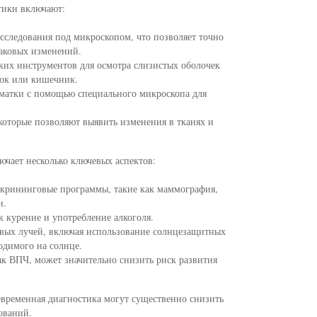
тики включают:
исследования под микроскопом, что позволяет точно
раковых изменений.
ких инструментов для осмотра слизистых оболочек
док или кишечник.
матки с помощью специального микроскопа для
оторые позволяют выявить изменения в тканях и
чает несколько ключевых аспектов:
скрининговые программы, такие как маммография,
и.
к курение и употребление алкоголя.
овых лучей, включая использование солнцезащитных
одимого на солнце.
ак ВПЧ, может значительно снизить риск развития
временная диагностика могут существенно снизить
ований.