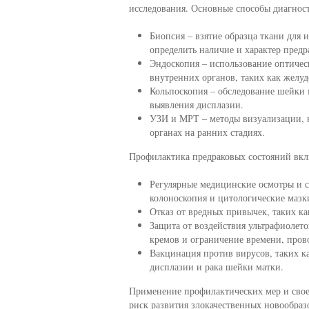
исследования. Основные способы диагнос
Биопсия – взятие образца ткани для 
определить наличие и характер пред
Эндоскопия – использование оптичес
внутренних органов, таких как желу
Кольпоскопия – обследование шейки 
выявления дисплазии.
УЗИ и МРТ – методы визуализации, к
органах на ранних стадиях.
Профилактика предраковых состояний вклю
Регулярные медицинские осмотры и 
колоноскопия и цитологические мазк
Отказ от вредных привычек, таких ка
Защита от воздействия ультрафиолет
кремов и ограничение времени, пров
Вакцинация против вирусов, таких к
дисплазии и рака шейки матки.
Применение профилактических мер и свое
риск развития злокачественных новообраз