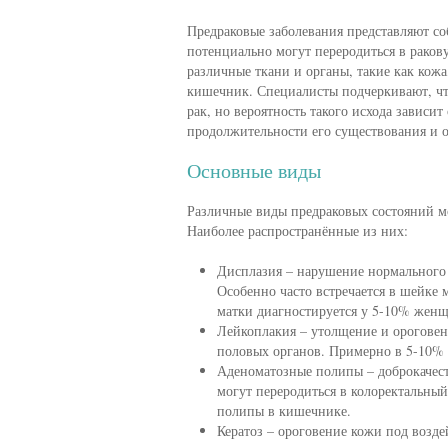
Предраковые заболевания представляют со
потенциально могут переродиться в раков
различные ткани и органы, такие как кож
кишечник. Специалисты подчеркивают, что
рак, но вероятность такого исхода зависит
продолжительности его существования и о
Основные виды
Различные виды предраковых состояний мо
Наиболее распространённые из них:
Дисплазия – нарушение нормального
Особенно часто встречается в шейке 
матки диагностируется у 5-10% женщ
Лейкоплакия – утолщение и ороговени
половых органов. Примерно в 5-10% с
Аденоматозные полипы – доброкачес
могут переродиться в колоректальный
полипы в кишечнике.
Кератоз – ороговение кожи под возд