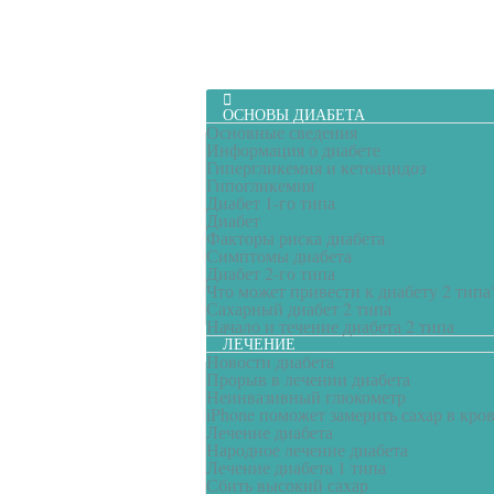
ОСНОВЫ ДИАБЕТА
Основные сведения
Информация о диабете
Гипергликемия и кетоацидоз
Гипогликемия
Диабет 1-го типа
Диабет
Факторы риска диабета
Симптомы диабета
Диабет 2-го типа
Что может привести к диабету 2 типа
Сахарный диабет 2 типа
Начало и течение диабета 2 типа
ЛЕЧЕНИЕ
Новости диабета
Прорыв в лечении диабета
Неинвазивный глюкометр
iPhone поможет замерить сахар в кро
Лечение диабета
Народное лечение диабета
Лечение диабета 1 типа
Сбить высокий сахар