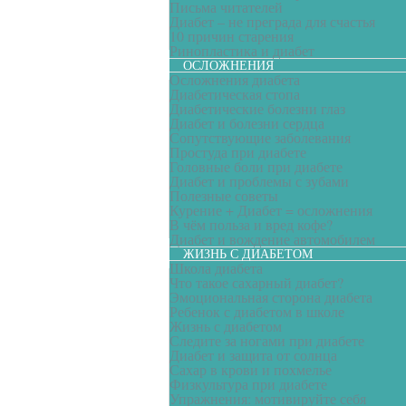
Письма читателей
Диабет – не преграда для счастья
10 причин старения
Ринопластика и диабет
ОСЛОЖНЕНИЯ
Осложнения диабета
Диабетическая стопа
Диабетические болезни глаз
Диабет и болезни сердца
Сопутствующие заболевания
Простуда при диабете
Головные боли при диабете
Диабет и проблемы с зубами
Полезные советы
Курение + Диабет = осложнения
В чём польза и вред кофе?
Диабет и вождение автомобилем
ЖИЗНЬ С ДИАБЕТОМ
Школа диабета
Что такое сахарный диабет?
Эмоциональная сторона диабета
Ребенок с диабетом в школе
Жизнь с диабетом
Следите за ногами при диабете
Диабет и защита от солнца
Сахар в крови и похмелье
Физкультура при диабете
Упражнения: мотивируйте себя