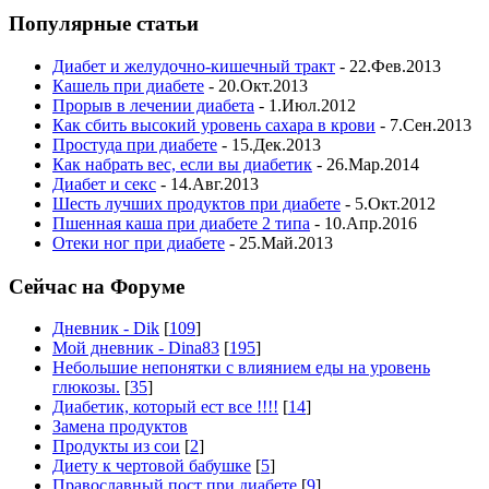
Популярные статьи
Диабет и желудочно-кишечный тракт
- 22.Фев.2013
Кашель при диабете
- 20.Окт.2013
Прорыв в лечении диабета
- 1.Июл.2012
Как сбить высокий уровень сахара в крови
- 7.Сен.2013
Простуда при диабете
- 15.Дек.2013
Как набрать вес, если вы диабетик
- 26.Мар.2014
Диабет и секс
- 14.Авг.2013
Шесть лучших продуктов при диабете
- 5.Окт.2012
Пшенная каша при диабете 2 типа
- 10.Апр.2016
Отеки ног при диабете
- 25.Май.2013
Сейчас на Форуме
Дневник - Dik
[
109
]
Мой дневник - Dina83
[
195
]
Небольшие непонятки с влиянием еды на уровень
глюкозы.
[
35
]
Диабетик, который ест все !!!!
[
14
]
Замена продуктов
Продукты из сои
[
2
]
Диету к чертовой бабушке
[
5
]
Православный пост при диабете
[
9
]