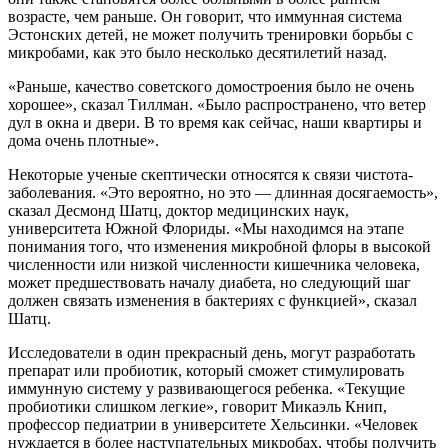
возрасте, чем раньше. Он говорит, что иммунная система
Эстонских детей, не может получить тренировки борьбы с
микробами, как это было несколько десятилетий назад.
«Раньше, качество советского домостроения было не очень
хорошее», сказал Тиллман. «Было распространено, что ветер
дул в окна и двери. В то время как сейчас, наши квартиры и
дома очень плотные».
Некоторые ученые скептически относятся к связи чистота-
заболевания. «Это вероятно, но это — длинная досягаемость»,
сказал Десмонд Шатц, доктор медицинских наук,
университета Южной Флориды. «Мы находимся на этапе
понимания того, что изменения микробной флоры в высокой
численности или низкой численности кишечника человека,
может предшествовать началу диабета, но следующий шаг
должен связать изменения в бактериях с функцией», сказал
Шатц.
Исследователи в один прекрасный день, могут разработать
препарат или пробиотик, который сможет стимулировать
иммунную систему у развивающегося ребенка. «Текущие
пробиотики слишком легкие», говорит Микаэль Книп,
профессор педиатрии в университете Хельсинки. «Человек
нуждается в более наступательных микробах, чтобы получить