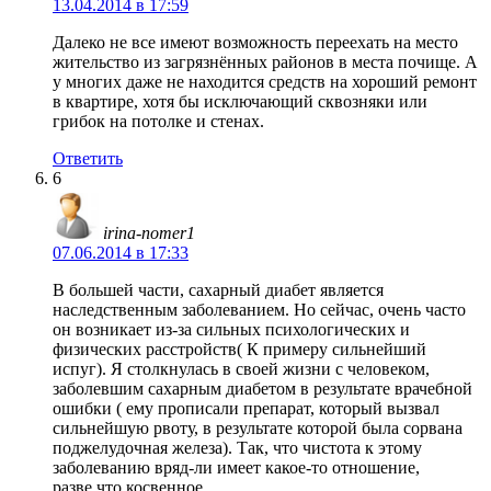
13.04.2014 в 17:59
Далеко не все имеют возможность переехать на место
жительство из загрязнённых районов в места почище. А
у многих даже не находится средств на хороший ремонт
в квартире, хотя бы исключающий сквозняки или
грибок на потолке и стенах.
Ответить
6
irina-nomer1
07.06.2014 в 17:33
В большей части, сахарный диабет является
наследственным заболеванием. Но сейчас, очень часто
он возникает из-за сильных психологических и
физических расстройств( К примеру сильнейший
испуг). Я столкнулась в своей жизни с человеком,
заболевшим сахарным диабетом в результате врачебной
ошибки ( ему прописали препарат, который вызвал
сильнейшую рвоту, в результате которой была сорвана
поджелудочная железа). Так, что чистота к этому
заболеванию вряд-ли имеет какое-то отношение,
разве,что косвенное.