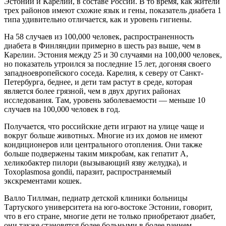
Эстонии и Карелии, в составе России. В то время, как жители
трех районов имеют схожие язык и гены, показатель диабета 1
типа удивительно отличается, как и уровень гигиены.
На 58 случаев из 100,000 человек, распространенность
диабета в Финляндии примерно в шесть раз выше, чем в
Карелии. Эстония между 25 и 30 случаями на 100,000 человек,
но показатель утроился за последние 15 лет, догоняя своего
западноевропейского соседа. Карелия, к северу от Санкт-
Петербурга, беднее, и дети там растут в среде, которая
является более грязной, чем в двух других районах
исследования. Там, уровень заболеваемости — меньше 10
случаев на 100,000 человек в год.
Получается, что российские дети играют на улице чаще и
вокруг больше животных. Многие из их домов не имеют
кондиционеров или центрального отопления. Они также
больше подвержены таким микробам, как гепатит А,
хеликобактер пилори (вызывающий язву желудка), и
Toxoplasmosa gondii, паразит, распространяемый
экскрементами кошек.
Валло Тиллман, педиатр детской клиники больницы
Тартуского университета на юго-востоке Эстонии, говорит,
что в его стране, многие дети не только приобретают диабет,
они также становятся более больными в более раннем