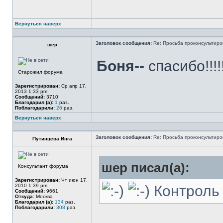
Вернуться наверх
Заголовок сообщения:
Re: Просьба проконсультиро
шер
Боня--
спасибо!!!!!!
Старожил форума
Зарегистрирован:
Ср апр 17,
2013 1:33 pm
Сообщений:
3710
Благодарил (а):
1
раз.
Поблагодарили:
26
раз.
Вернуться наверх
Заголовок сообщения:
Re: Просьба проконсультиро
Путинцева Инга
шер писал(а):
Консультант форума
Зарегистрирован:
Чт июн 17,
2010 1:39 pm
Контроль 
Сообщений:
9661
Откуда:
Москва
Благодарил (а):
134
раз.
Поблагодарили:
308
раз.