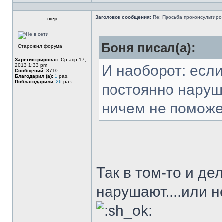
Заголовок сообщения:
Re: Просьба проконсультиро
шер
Боня писал(а):
Старожил форума
Зарегистрирован:
Ср апр 17,
2013 1:33 pm
И наоборот: если
Сообщений:
3710
Благодарил (а):
1
раз.
Поблагодарили:
26
раз.
постоянно наруш
ничем не поможе
Так в том-то и де
нарушают....или н