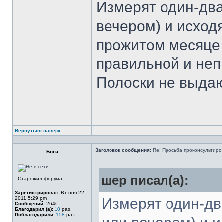
Измерят один-два
вечером) и исходя
прожитом месяце 
правильной и неп
Полоски не выдают
Вернуться наверх
Заголовок сообщения:
Re: Просьба проконсультиро
Боня
шер писал(а):
Старожил форума
Зарегистрирован:
Вт ноя 22,
2011 5:29 pm
Измерят один-дв
Сообщений:
2646
Благодарил (а):
10
раз.
Поблагодарили:
158
раз.