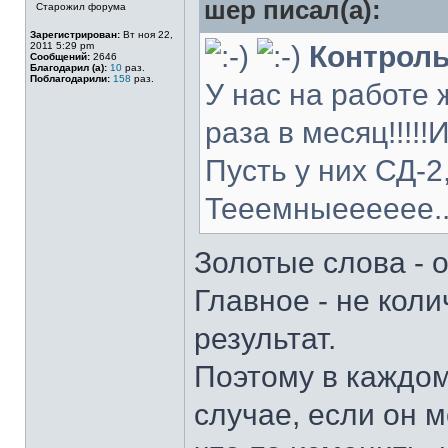
шер писал(а):
Старожил форума
Зарегистрирован:
Вт ноя 22,
2011 5:29 pm
Контроль
Сообщений:
2646
Благодарил (а):
10
раз.
Поблагодарили:
158
раз.
У нас на работе
раза в месяц!!!!!
Пусть у них СД-2
Тееемныееееее..
Золотые слова - 
Главное - не коли
результат.
Поэтому в каждом
случае, если он 