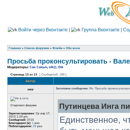
Войти через Вконтакте
|
Группа Вконтакте
|
Со
Главная
»
Список форумов
»
Флейм
»
Обо всем
Просьба проконсультировать - Вал
Модераторы:
Сан Саныч
,
olk@
,
Dik
Страница
13
из
13
[ Сообщений: 186 ]
Автор
Заголовок сообщения:
Re: Просьба проконсультиро
шер
Путинцева Инга пи
Старожил форума
Зарегистрирован:
Ср апр 17,
2013 1:33 pm
Единственное, чт
Сообщений:
3710
Благодарил (а):
1
раз.
Поблагодарили:
26
раз.