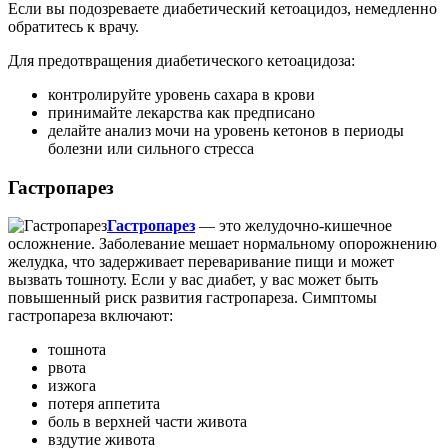
Если вы подозреваете диабетический кетоацидоз, немедленно
обратитесь к врачу.
Для предотвращения диабетического кетоацидоза:
контролируйте уровень сахара в крови
принимайте лекарства как предписано
делайте анализ мочи на уровень кетонов в периоды
болезни или сильного стресса
Гастропарез
Гастропарез
— это желудочно-кишечное
осложнение. Заболевание мешает нормальному опорожнению
желудка, что задерживает переваривание пищи и может
вызвать тошноту. Если у вас диабет, у вас может быть
повышенный риск развития гастропареза. Симптомы
гастропареза включают:
тошнота
рвота
изжога
потеря аппетита
боль в верхней части живота
вздутие живота