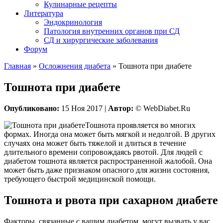
Кулинарные рецепты
Литература
Эндокринология
Патология внутренних органов при СД
СД и хирургические заболевания
Форум
Главная
»
Осложнения диабета
»
Тошнота при диабете
Тошнота при диабете
Опубликовано:
15 Ноя 2017 |
Автор:
© WebDiabet.Ru
Тошнота проявляется во многих
формах. Иногда она может быть мягкой и недолгой. В других
случаях она может быть тяжелой и длиться в течение
длительного времени сопровождаясь рвотой. Для людей с
диабетом тошнота является распространенной жалобой. Она
может быть даже признаком опасного для жизни состояния,
требующего быстрой медицинской помощи.
Тошнота и рвота при сахарном диабете
Факторы, связанные с вашим диабетом, могут вызвать у вас