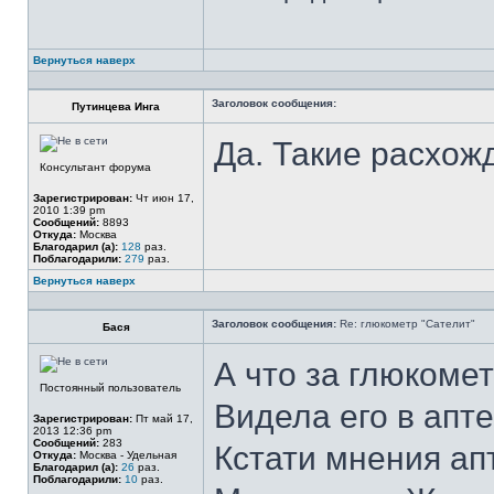
Вернуться наверх
Заголовок сообщения:
Путинцева Инга
Да. Такие расхожд
Консультант форума
Зарегистрирован:
Чт июн 17,
2010 1:39 pm
Сообщений:
8893
Откуда:
Москва
Благодарил (а):
128
раз.
Поблагодарили:
279
раз.
Вернуться наверх
Заголовок сообщения:
Re: глюкометр "Сателит"
Бася
А что за глюкоме
Постоянный пользователь
Видела его в апте
Зарегистрирован:
Пт май 17,
2013 12:36 pm
Сообщений:
283
Кстати мнения ап
Откуда:
Москва - Удельная
Благодарил (а):
26
раз.
Поблагодарили:
10
раз.