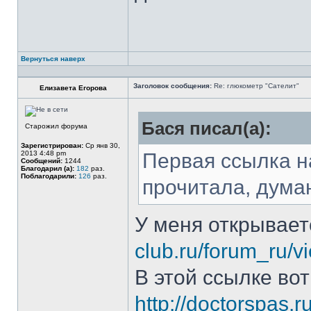
Вернуться наверх
Заголовок сообщения:
Re: глюкометр "Сателит"
Елизавета Егорова
Бася писал(а):
Старожил форума
Зарегистрирован:
Ср янв 30,
2013 4:48 pm
Первая ссылка н
Сообщений:
1244
Благодарил (а):
182
раз.
Поблагодарили:
126
раз.
прочитала, дума
У меня открываетс
club.ru/forum_ru/v
В этой ссылке вот
http://doctorspas.ru