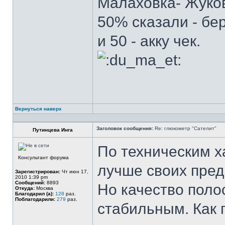
Малаховка- Жуков
50% сказали - бе
и 50 - акку чек.
Вернуться наверх
Заголовок сообщения:
Re: глюкометр "Сателит"
Путинцева Инга
По техническим х
Консультант форума
лучше своих пре
Зарегистрирован:
Чт июн 17,
2010 1:39 pm
Сообщений:
8893
Но качество поло
Откуда:
Москва
Благодарил (а):
128
раз.
Поблагодарили:
279
раз.
стабильным. Как 