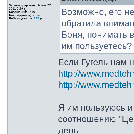
Зарегистрирован:
Вт ноя 22,
2011 5:29 pm
Возможно, его не
Сообщений:
2615
Благодарил (а):
9
раз.
Поблагодарили:
147
раз.
обратила вниман
Боня, понимать 
им пользуетесь?
Если Гугель нам н
http://www.medtehn
http://www.medtehno
Я им пользуюсь 
соотношению "Це
день.