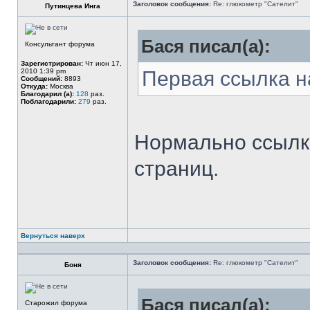
Заголовок сообщения:
Re: глюкометр "Сателит"
Путинцева Инга
Бася писал(а):
Консультант форума
Зарегистрирован:
Чт июн 17,
2010 1:39 pm
Первая ссылка н
Сообщений:
8893
Откуда:
Москва
Благодарил (а):
128
раз.
Поблагодарили:
279
раз.
Нормально ссылка
страниц.
Вернуться наверх
Заголовок сообщения:
Re: глюкометр "Сателит"
Боня
Бася писал(а):
Старожил форума