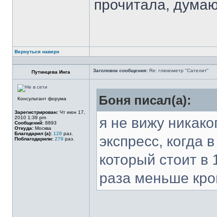
прочитала, думаю
Вернуться наверх
Заголовок сообщения:
Re: глюкометр "Сателит"
Путинцева Инга
Боня писал(а):
Консультант форума
Зарегистрирован:
Чт июн 17,
2010 1:39 pm
я не вижу никако
Сообщений:
8893
Откуда:
Москва
Благодарил (а):
128
раз.
экспресс, когда 
Поблагодарили:
279
раз.
который стоит в 
раза меньше кро