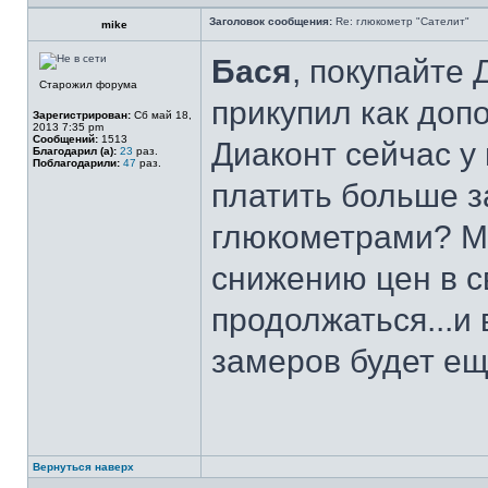
Заголовок сообщения:
Re: глюкометр "Сателит"
mike
Бася
, покупайте 
Старожил форума
прикупил как допо
Зарегистрирован:
Сб май 18,
2013 7:35 pm
Сообщений:
1513
Диаконт сейчас у
Благодарил (а):
23
раз.
Поблагодарили:
47
раз.
платить больше з
глюкометрами? Ма
снижению цен в с
продолжаться...и
замеров будет ещ
Вернуться наверх