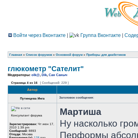
Войти через Вконтакте
|
Группа Вконтакте
|
Соде
Главная
»
Список форумов
»
Основной форум
»
Приборы для диабетиков
глюкометр "Сателит"
Модераторы:
olk@
,
Dik
,
Сан Саныч
Страница
4
из
16
[ Сообщений: 229 ]
Автор
Заголовок сообщения:
Путинцева Инга
Мартиша
Консультант форума
Ну насколько гро
Зарегистрирован:
Чт июн 17,
2010 1:39 pm
Сообщений:
8893
Перформы абсолю
Откуда:
Москва
Благодарил (а):
128
раз.