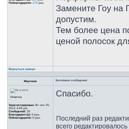
Поблагодарили:
279
раз.
Замените Гоу на
допустим.
Тем более цена п
ценой полосок для
Вернуться наверх
Заголовок сообщения:
Мартиша
Спасибо.
Новичок
Зарегистрирован:
Вт сен 25,
2012 4:00 pm
Сообщений:
20
Благодарил (а):
0 раз.
Последний раз редакти
Поблагодарили:
0 раз.
всего редактировалось 