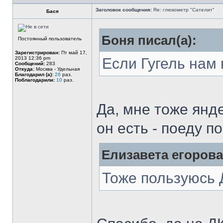
Заголовок сообщения:
Re: глюкометр "Сателит"
Бася
Боня писал(а):
Постоянный пользователь
Зарегистрирован:
Пт май 17,
2013 12:36 pm
Если Гугель нам 
Сообщений:
283
Откуда:
Москва - Удельная
Благодарил (а):
26
раз.
Поблагодарили:
10
раз.
Да, мне тоже янд
он есть - поеду п
Елизавета егорова
Тоже пользуюсь