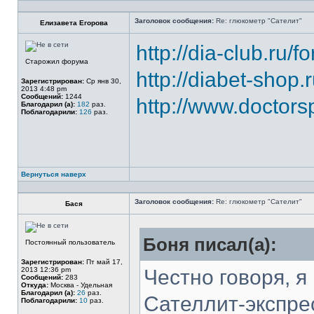
Заголовок сообщения:
Re: глюкометр "Сателит"
Елизавета Егорова
http://dia-club.ru
Старожил форума
http://diabet-shop.
Зарегистрирован:
Ср янв 30,
2013 4:48 pm
Сообщений:
1244
http://www.doctors
Благодарил (а):
182
раз.
Поблагодарили:
126
раз.
Вернуться наверх
Заголовок сообщения:
Re: глюкометр "Сателит"
Бася
Боня писал(а):
Постоянный пользователь
Зарегистрирован:
Пт май 17,
2013 12:36 pm
Честно говоря, я
Сообщений:
283
Откуда:
Москва - Удельная
Благодарил (а):
26
раз.
Сателлит-экспрес
Поблагодарили:
10
раз.