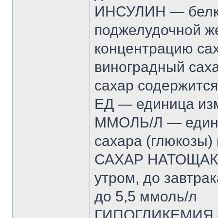
ИНСУЛИН — белк
поджелудочной ж
концентрацию са
виноградный саха
сахар содержится
ЕД — единица из
ММОЛЬ/Л — едини
сахара (глюкозы) 
САХАР НАТОЩАК —
утром, до завтра
до 5,5 ммоль/л
ГИПОГЛИКЕМИЯ —