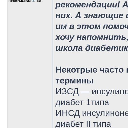
Поблагодарили:
37
раз.
рекомендации! А
них. А знающие
им в этом помоч
хочу напомнить
школа диабетик
Некотрые часто 
термины
ИЗСД — инсулино
диабет 1типа
ИНСД инсулиноне
диабет II типа