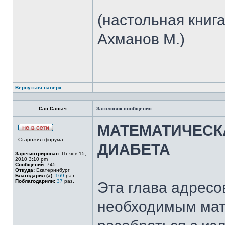
(настольная книг
Ахманов М.)
Вернуться наверх
Сан Саныч
Заголовок сообщения:
МАТЕМАТИЧЕСК
Старожил форума
ДИАБЕТА
Зарегистрирован:
Пт янв 15,
2010 3:10 pm
Сообщений:
745
Откуда:
Екатеринбург
Благодарил (а):
169
раз.
Поблагодарили:
37
раз.
Эта глава адресо
необходимым мат