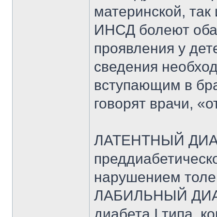
материнской, так 
ИНСД болеют оба 
проявления у дет
сведения необхо
вступающим в бра
говорят врачи, «о
ЛАТЕНТНЫЙ ДИАБ
преддиабетическо
нарушением толер
ЛАБИЛЬНЫЙ ДИАБ
диабета I типа, к