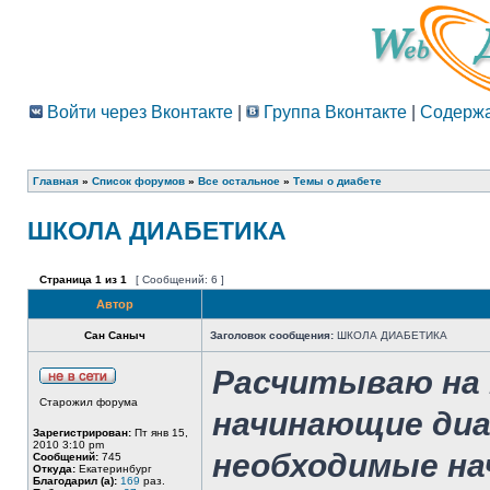
Войти через Вконтакте
|
Группа Вконтакте
|
Содерж
Главная
»
Список форумов
»
Все остальное
»
Темы о диабете
ШКОЛА ДИАБЕТИКА
Страница
1
из
1
[ Сообщений: 6 ]
Автор
Сан Саныч
Заголовок сообщения:
ШКОЛА ДИАБЕТИКА
Расчитываю на 
Старожил форума
начинающие ди
Зарегистрирован:
Пт янв 15,
2010 3:10 pm
необходимые на
Сообщений:
745
Откуда:
Екатеринбург
Благодарил (а):
169
раз.