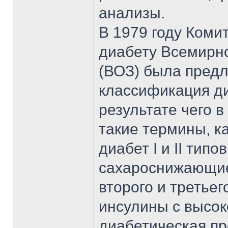
анализы.
В 1979 году Коми
диабету Всемирн
(ВОЗ) была пред
классификация ди
результате чего 
такие термины, к
диабет I и II тип
сахароснижающи
второго и третьег
инсулины с высок
диабетическая п