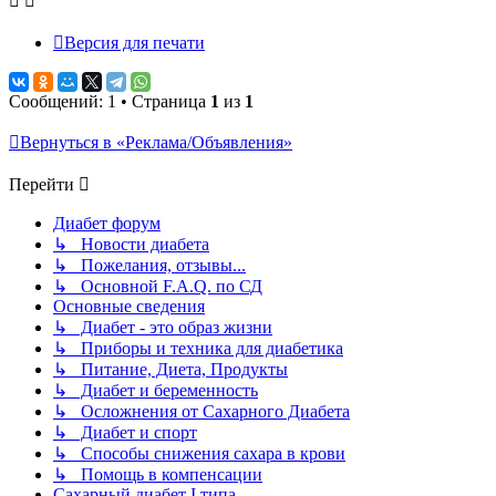
Версия для печати
Сообщений: 1 • Страница
1
из
1
Вернуться в «Реклама/Объявления»
Перейти
Диабет форум
↳ Новости диабета
↳ Пожелания, отзывы...
↳ Основной F.A.Q. по СД
Основные сведения
↳ Диабет - это образ жизни
↳ Приборы и техника для диабетика
↳ Питание, Диета, Продукты
↳ Диабет и беременность
↳ Осложнения от Сахарного Диабета
↳ Диабет и спорт
↳ Способы снижения сахара в крови
↳ Помощь в компенсации
Сахарный диабет I типа