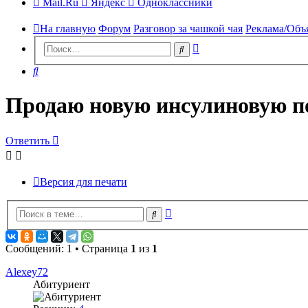
Mail.Ru
Яндекс
Одноклассники
На главную
Форум
Разговор за чашкой чая
Реклама/Объ
Расширенный
Поиск
поиск
Поиск
Продаю новую инсулиновую п
Ответить
Версия для печати
Расширенный
Поиск
поиск
Сообщений: 1 • Страница
1
из
1
Alexey72
Абитуриент