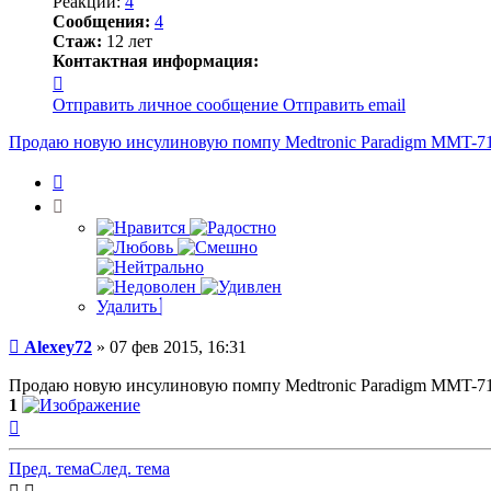
Реакции:
4
Сообщения:
4
Стаж:
12 лет
Контактная информация:
Контактная
информация
Отправить личное сообщение
Отправить email
пользователя
Alexey72
Продаю новую инсулиновую помпу Medtronic Paradigm MMT-7
Цитата
Удалить
Сообщение
Alexey72
»
07 фев 2015, 16:31
Продаю новую инсулиновую помпу Medtronic Paradigm MMT-715 
1
Вернуться
к
началу
Пред. тема
След. тема