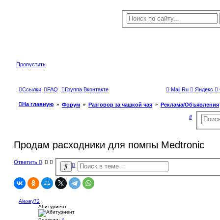
Пропустить
Ссылки
FAQ
Группа Вконтакте
Mail.Ru
Яндекс
На главную
Форум
Разговор за чашкой чая
Реклама/Объявления
П
о
и
Продам расходники для помпы Medtronic
с
Ответить
к
Р
П
а
о
с
и
ш
с
и
р
к
е
Alexey72
н
Абитуриент
н
ы
Реакции:
4