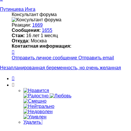
к
началу
Путинцева Инга
Консультант форума
Реакции:
1669
Сообщения:
1655
Стаж:
16 лет 1 месяц
Откуда:
Москва
Контактная информация:
Контактная
информация
Отправить личное сообщение
Отправить email
пользователя
Путинцева
Незапланированная беременность, но очень желанная
Инга
Цитата
Удалить