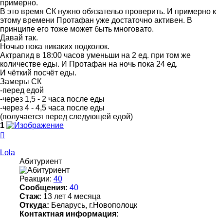
примерно.
В это время СК нужно обязательо проверить. И примерно к
этому времени Протафан уже достаточно активен. В
принципе его тоже может быть многовато.
Давай так.
Ночью пока никаких подколок.
Актрапид в 18:00 часов уменьши на 2 ед. при том же
количестве еды. И Протафан на ночь пока 24 ед.
И чёткий посчёт еды.
Замеры СК
-перед едой
-через 1,5 - 2 часа после еды
-через 4 - 4,5 часа после еды
(получается перед следующей едой)
1
Вернуться
к
началу
Lola
Абитуриент
Реакции:
40
Сообщения:
40
Стаж:
13 лет 4 месяца
Откуда:
Беларусь, г.Новополоцк
Контактная информация: