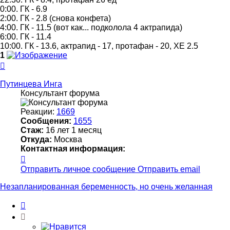
0:00. ГК - 6.9
2:00. ГК - 2.8 (снова конфета)
4:00. ГК - 11.5 (вот как... подколола 4 актрапида)
6:00. ГК - 11.4
10:00. ГК - 13.6, актрапид - 17, протафан - 20, ХЕ 2.5
1
Вернуться
к
началу
Путинцева Инга
Консультант форума
Реакции:
1669
Сообщения:
1655
Стаж:
16 лет 1 месяц
Откуда:
Москва
Контактная информация:
Контактная
информация
Отправить личное сообщение
Отправить email
пользователя
Путинцева
Незапланированная беременность, но очень желанная
Инга
Цитата