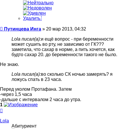
Удалить
Сообщение
Путинцева Инга
»
20 мар 2013, 04:32
Lola писал(а):
и ещё вопрос - при беременности
может сушить во рту, не зависимо от ГК???
заметила, что сахар в норме, а пить хочется, как
будто сахар 20. до беременности такого не было.
Не знаю.
Lola писал(а):
во сколько СК ночью замерять? я
ложусь спать в 23 часа.
Перед уколом Протафана. Затем
-через 1,5 часа
-дальше с интервалом 2 часа до утра.
1
Вернуться
к
началу
Lola
Абитуриент