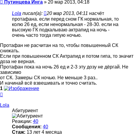
Сообщение
Путинцева Инга
»
20 мар 2013, 04:18
Lola
писал(а):
20 мар 2013, 04:11
насчёт
протафана. если перед сном ГК нормальная, то
колю 26 ед, если ненормальная - 28-30. если на
высокую ГК подкалываю актрапид на ночь -
очень часто тогда гипую ночью.
Протафан не расчитан на то, чтобы повышенный СК
снижать.
Если при повышенном СК Актрапид и потом гипа, то значит
доза не верная.
Протафан пока на ночь 26 ед и 2-3 эту дозу не дёргай. Не
зависимо
от СК. Замеры СК ночью. Не меньше 3 раз..
И начинай всё взвешивать и точно считать.
1
Вернуться
к
началу
Lola
Абитуриент
Реакции:
40
Сообщения:
40
Стаж:
13 лет 4 месяца