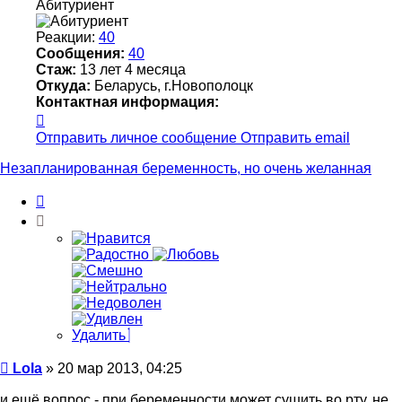
Абитуриент
Реакции:
40
Сообщения:
40
Стаж:
13 лет 4 месяца
Откуда:
Беларусь, г.Новополоцк
Контактная информация:
Контактная
информация
Отправить личное сообщение
Отправить email
пользователя
Lola
Незапланированная беременность, но очень желанная
Цитата
Удалить
Сообщение
Lola
»
20 мар 2013, 04:25
и ещё вопрос - при беременности может сушить во рту, не