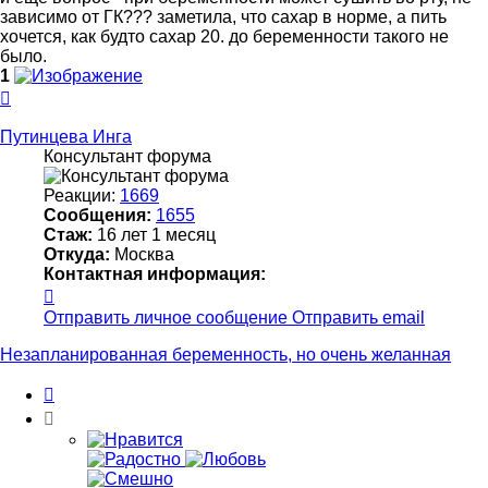
зависимо от ГК??? заметила, что сахар в норме, а пить
хочется, как будто сахар 20. до беременности такого не
было.
1
Вернуться
к
началу
Путинцева Инга
Консультант форума
Реакции:
1669
Сообщения:
1655
Стаж:
16 лет 1 месяц
Откуда:
Москва
Контактная информация:
Контактная
информация
Отправить личное сообщение
Отправить email
пользователя
Путинцева
Незапланированная беременность, но очень желанная
Инга
Цитата