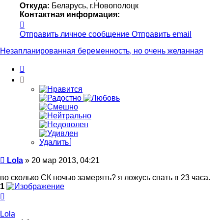
Откуда:
Беларусь, г.Новополоцк
Контактная информация:
Контактная
информация
Отправить личное сообщение
Отправить email
пользователя
Lola
Незапланированная беременность, но очень желанная
Цитата
Удалить
Сообщение
Lola
»
20 мар 2013, 04:21
во сколько СК ночью замерять? я ложусь спать в 23 часа.
1
Вернуться
к
началу
Lola