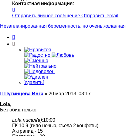
Контактная информация:
Контактная
информация
Отправить личное сообщение
Отправить email
пользователя
Путинцева
Незапланированная беременность, но очень желанная
Инга
Цитата
Удалить
Сообщение
Путинцева Инга
»
20 мар 2013, 03:17
Lola
,
Без обид только.
Lola писал(а):
10:00
ГК 10.9 (гипо ночью, съела 2 конфеты)
Актрапид - 15