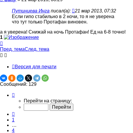
Путинцева Инга
писал(а):
21 мар 2013, 07:32
Если гипо стабильно в 2 ночи, то я не уверена
что тут только Протафан виновен.
а я уверена! Снижай на ночь Протафан! Ед на 6-8 точно!
1
Вернуться
к
Пред. тема
След. тема
началу
Версия для печати
Сообщений: 129
Страница
6
Перейти на страницу:
из
13
Пред.
1
…
4