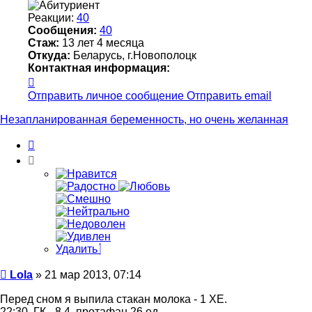
Реакции:
40
Сообщения:
40
Стаж:
13 лет 4 месяца
Откуда:
Беларусь, г.Новополоцк
Контактная информация:
Контактная
информация
Отправить личное сообщение
Отправить email
пользователя
Lola
Незапланированная беременность, но очень желанная
Цитата
Удалить
Сообщение
Lola
»
21 мар 2013, 07:14
Перед сном я выпила стакан молока - 1 ХЕ.
22:30. ГК - 8.4, протафан 26 ед