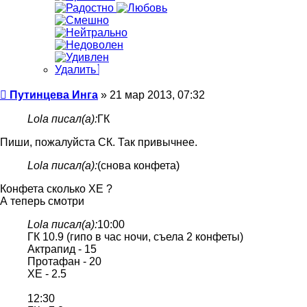
Удалить
Сообщение
Путинцева Инга
»
21 мар 2013, 07:32
Lola писал(а):
ГК
Пиши, пожалуйста СК. Так привычнее.
Lola писал(а):
(снова конфета)
Конфета сколько ХЕ ?
А теперь смотри
Lola писал(а):
10:00
ГК 10.9 (гипо в час ночи, съела 2 конфеты)
Актрапид - 15
Протафан - 20
ХЕ - 2.5
12:30