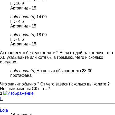
ГК 10.9
Актрапид - 15
Lola писал(а):
14:00
ГК - 4.5
Актрапид - 15
Lola писал(а):
18.00
ГК - 8.6
Актрапид - 15
Актрапид что без еды колите ? Если с едой, так количество
ХЕ указывайте или хотя бы в граммах. Чего и сколько
съедено.
Lola писал(а):
На ночь я обычно колю 28-30
протафана.
Что значит обычно ? От чего зависит сколько вы колите ?
Ночные замеры СК есть ?
1
Вернуться
к
началу
Lola
Абитуриент