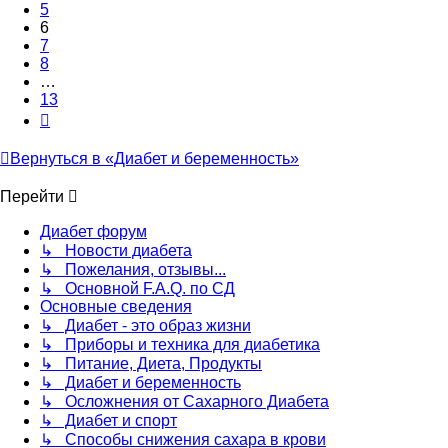
5
6
7
8
…
13
След.
Вернуться в «Диабет и беременность»
Перейти
Диабет форум
↳ Новости диабета
↳ Пожелания, отзывы...
↳ Основной F.A.Q. по СД
Основные сведения
↳ Диабет - это образ жизни
↳ Приборы и техника для диабетика
↳ Питание, Диета, Продукты
↳ Диабет и беременность
↳ Осложнения от Сахарного Диабета
↳ Диабет и спорт
↳ Способы снижения сахара в крови