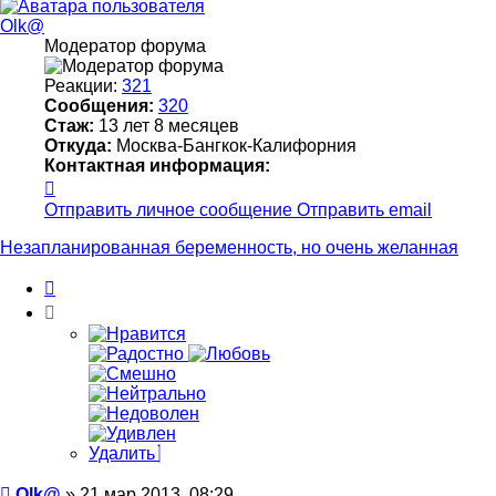
началу
Olk@
Модератор форума
Реакции:
321
Сообщения:
320
Стаж:
13 лет 8 месяцев
Откуда:
Москва-Бангкок-Калифорния
Контактная информация:
Контактная
информация
Отправить личное сообщение
Отправить email
пользователя
Olk@
Незапланированная беременность, но очень желанная
Цитата
Удалить
Сообщение
Olk@
»
21 мар 2013, 08:29