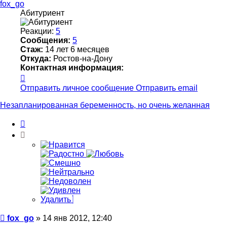
началу
fox_go
Абитуриент
Реакции:
5
Сообщения:
5
Стаж:
14 лет 6 месяцев
Откуда:
Ростов-на-Дону
Контактная информация:
Контактная
информация
Отправить личное сообщение
Отправить email
пользователя
fox_go
Незапланированная беременность, но очень желанная
Цитата
Удалить
Сообщение
fox_go
»
14 янв 2012, 12:40