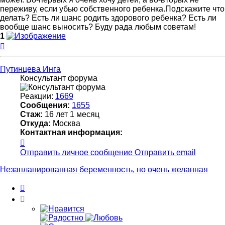
переживу, если убью собственного ребенка.Подскажите что
делать? Есть ли шанс родить здорового ребенка? Есть ли
вообще шанс выносить? Буду рада любым советам!
1
Вернуться
к
началу
Путинцева Инга
Консультант форума
Реакции:
1669
Сообщения:
1655
Стаж:
16 лет 1 месяц
Откуда:
Москва
Контактная информация:
Контактная
информация
Отправить личное сообщение
Отправить email
пользователя
Путинцева
Незапланированная беременность, но очень желанная
Инга
Цитата