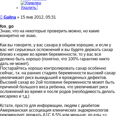
Удалить
Сообщение
Galina
»
15 янв 2012, 05:31
fox_go
Знаю, что на некоторые проверить можно, но какие
конкретно не знаю.
Как вы говорите, у вас сахара в обшем хорошие, и если у
вас нет серьезных осложнений и вы будете держать сахар
близко к норме во время беременности, то у вас все
должно быть хорошо (понятно, что 100% гарантию никто
дать не может).
Постарайтесь хорошо контролировать сахар особенно
сейчас, т.к. на ранних стадиях беременности высокий сахар
увеличивает риск выкидышей и врожденных дефектов.
Высокий сахар во 2ой половине беременности может быть
причиной большого веса ребенка, что увеличивает риск
осложнений во время и после родов (неободимость делать
кесарево и т.д.)
Кстати, просто для информации, людям с диабетом
Американская ассоциация клинических эндокринологов
рекомендует держать А1С 6.5% или меньше; до еды <=