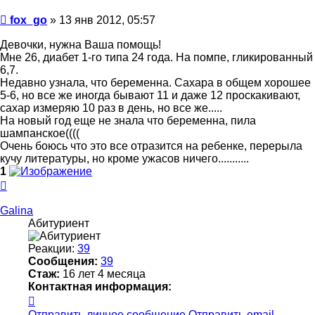
Сообщение
fox_go
»
13 янв 2012, 05:57
Девочки, нужна Ваша помощь!
Мне 26, диабет 1-го типа 24 года. На помпе, гликированный
6,7.
Недавно узнала, что беременна. Сахара в общем хорошее
5-6, но все же иногда бывают 11 и даже 12 проскакивают,
сахар измеряю 10 раз в день, но все же.....
На новый год еще не знала что беременна, пила
шампанское((((
Очень боюсь что это все отразится на ребенке, перерыла
кучу литературы, но кроме ужасов ничего...........
1
Вернуться
к
началу
Galina
Абитуриент
Реакции:
39
Сообщения:
39
Стаж:
16 лет 4 месяца
Контактная информация:
Контактная
информация
Отправить личное сообщение
Отправить email