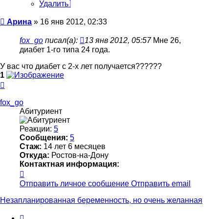
Удалить
Сообщение
Арина
»
16 янв 2012, 02:33
fox_go
писал(а):
13 янв 2012, 05:57
Мне 26,
диабет 1-го типа 24 года.
У вас что диабет с 2-х лет получается??????
1
Вернуться
к
началу
fox_go
Абитуриент
Реакции:
5
Сообщения:
5
Стаж:
14 лет 6 месяцев
Откуда:
Ростов-на-Дону
Контактная информация:
Контактная
информация
Отправить личное сообщение
Отправить email
пользователя
fox_go
Незапланированная беременность, но очень желанная
Цитата