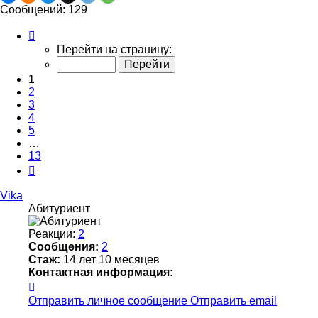
Сообщений: 129
Страница
1
Перейти на страницу:
из
13
1
2
3
4
5
…
13
След.
Vika
Абитуриент
Реакции:
2
Сообщения:
2
Стаж:
14 лет 10 месяцев
Контактная информация:
Контактная
информация
Отправить личное сообщение
Отправить email
пользователя