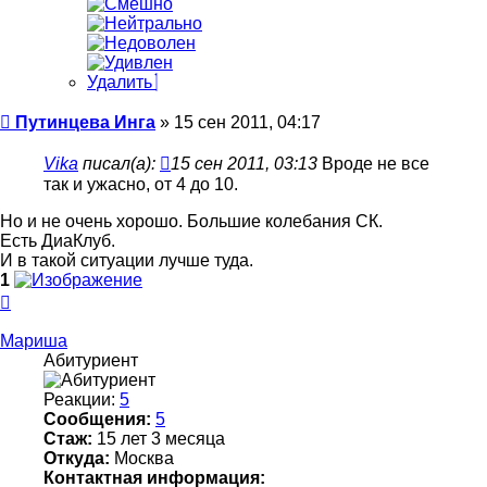
Удалить
Сообщение
Путинцева Инга
»
15 сен 2011, 04:17
Vika
писал(а):
15 сен 2011, 03:13
Вроде не все
так и ужасно, от 4 до 10.
Но и не очень хорошо. Большие колебания СК.
Есть ДиаКлуб.
И в такой ситуации лучше туда.
1
Вернуться
к
началу
Мариша
Абитуриент
Реакции:
5
Сообщения:
5
Стаж:
15 лет 3 месяца
Откуда:
Москва
Контактная информация: