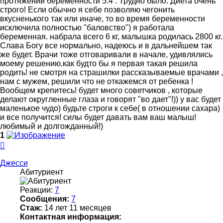
протяжении беременности 5.4 . Трудно было. Диета очень
строго! Если обычно я себе позволяю чегонить
вкусненького так или иначе, то во время беременности
исключила полностью "баловство") я работала
беременная. набрала всего 6 кг, малышка родилась 2800 кг.
Слава Богу все нормально, надеюсь и в дальнейшем так
же будет. Врачи тоже отговаривали в начале, удивлялись
моему решению.как будто бы я первая такая решила
родить! не смотря на страшилки рассказываемые врачами ,
нам с мужем, решили что не откажемся от ребенка !
Вообщем крепитесь! будет много советчиков , которые
делают округленные глаза и говорят "во дает"!)) у вас будет
маленькое чудо) будьте строги к себе( в отношении сахара)
и все получится! силы будет давать вам ваш малыш!
любимый и долгожданный!)
1
Вернуться
к
началу
Джесси
Абитуриент
Реакции:
7
Сообщения:
7
Стаж:
14 лет 11 месяцев
Контактная информация: