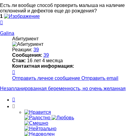
Есть ли вообще способ проверить малыша на наличие
отклонений и дефектов еще до рождения?
1
Вернуться
к
началу
Galina
Абитуриент
Реакции:
39
Сообщения:
39
Стаж:
16 лет 4 месяца
Контактная информация:
Контактная
информация
Отправить личное сообщение
Отправить email
пользователя
Galina
Незапланированная беременность, но очень желанная
Цитата