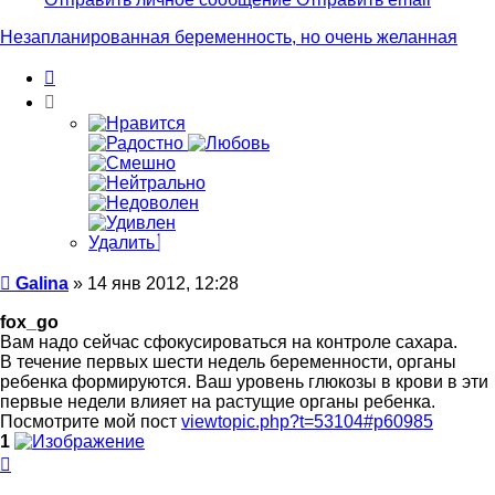
пользователя
Galina
Незапланированная беременность, но очень желанная
Цитата
Удалить
Сообщение
Galina
»
14 янв 2012, 12:28
fox_go
Вам надо сейчас сфокусироваться на контроле сахара.
В течение первых шести недель беременности, органы
ребенка формируются. Ваш уровень глюкозы в крови в эти
первые недели влияет на растущие органы ребенка.
Посмотрите мой пост
viewtopic.php?t=53104#p60985
1
Вернуться
к