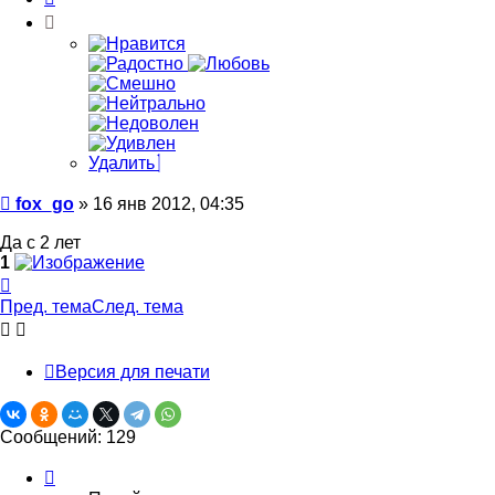
Удалить
Сообщение
fox_go
»
16 янв 2012, 04:35
Да с 2 лет
1
Вернуться
к
Пред. тема
След. тема
началу
Версия для печати
Сообщений: 129
Страница
1