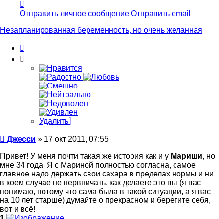
Контактная
информация
Отправить личное сообщение
Отправить email
пользователя
Джесси
Незапланированная беременность, но очень желанная
Цитата
Удалить
Сообщение
Джесси
»
17 окт 2011, 07:55
Привет! У меня почти такая же история как и у
Мариши
, но
мне 34 года. Я с Мариной полностью согласна, самое
главное надо держать свои сахара в пределах нормы и ни
в коем случае не нервничать, как делаете это вы (я вас
понимаю, потому что сама была в такой ситуации, а я вас
на 10 лет старше) думайте о прекрасном и берегите себя,
вот и всё!
1