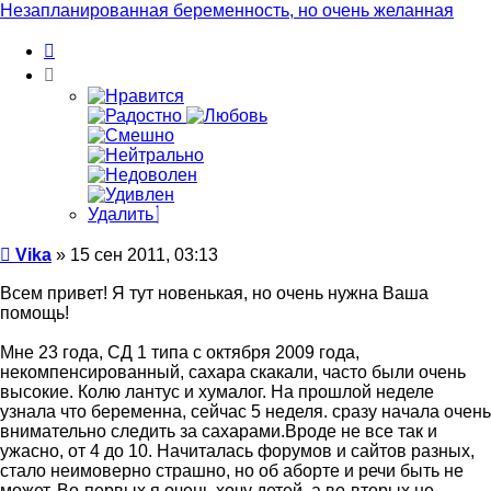
Vika
Незапланированная беременность, но очень желанная
Цитата
Удалить
Сообщение
Vika
»
15 сен 2011, 03:13
Всем привет! Я тут новенькая, но очень нужна Ваша
помощь!
Мне 23 года, СД 1 типа с октября 2009 года,
некомпенсированный, сахара скакали, часто были очень
высокие. Колю лантус и хумалог. На прошлой неделе
узнала что беременна, сейчас 5 неделя. сразу начала очень
внимательно следить за сахарами.Вроде не все так и
ужасно, от 4 до 10. Начиталась форумов и сайтов разных,
стало неимоверно страшно, но об аборте и речи быть не
может. Во-первых я очень хочу детей, а во-вторых не