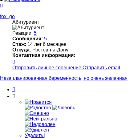
Вернуться
к
началу
fox_go
Абитуриент
Реакции:
5
Сообщения:
5
Стаж:
14 лет 6 месяцев
Откуда:
Ростов-на-Дону
Контактная информация:
Контактная
информация
Отправить личное сообщение
Отправить email
пользователя
fox_go
Незапланированная беременность, но очень желанная
Цитата
Удалить