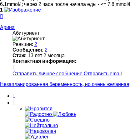
6.1mmol/l; через 2 часа после начала еды - <= 7.8 mmol/l
1
Вернуться
к
началу
Арина
Абитуриент
Реакции:
2
Сообщения:
2
Стаж:
13 лет 2 месяца
Контактная информация:
Контактная
информация
Отправить личное сообщение
Отправить email
пользователя
Арина
Незапланированная беременность, но очень желанная
Цитата