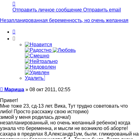
Контактная
информация
Отправить личное сообщение
Отправить email
пользователя
Мариша
Незапланированная беременность, но очень желанная
Цитата
Удалить
Сообщение
Мариша
»
08 окт 2011, 02:55
Привет!
Мне тоже 23, сд-13 лет. Вика, Тут трудно советовать что
либо! Просто расскажу свою историю)
зимой у меня родилась дочка!)
незапланированный, но очень желанный ребенок) когда
узнала что беременна, и мысли не возникло об аборте!
сахара в пределах 8,Александр1ум, были. гликированый на