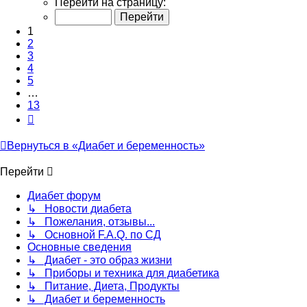
Перейти на страницу:
из
13
1
2
3
4
5
…
13
След.
Вернуться в «Диабет и беременность»
Перейти
Диабет форум
↳ Новости диабета
↳ Пожелания, отзывы...
↳ Основной F.A.Q. по СД
Основные сведения
↳ Диабет - это образ жизни
↳ Приборы и техника для диабетика
↳ Питание, Диета, Продукты
↳ Диабет и беременность