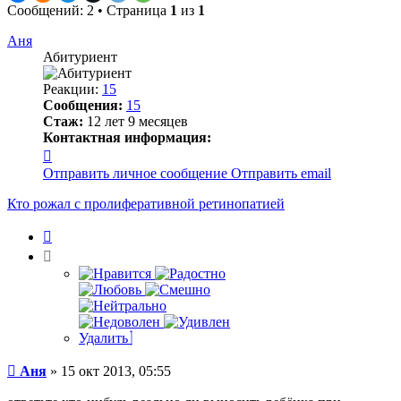
Сообщений: 2 • Страница
1
из
1
Аня
Абитуриент
Реакции:
15
Сообщения:
15
Стаж:
12 лет 9 месяцев
Контактная информация:
Контактная
информация
Отправить личное сообщение
Отправить email
пользователя
Аня
Кто рожал с пролиферативной ретинопатией
Цитата
Удалить
Сообщение
Аня
»
15 окт 2013, 05:55