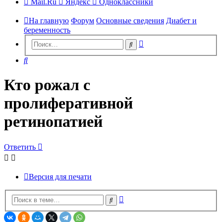
Mail.Ru
Яндекс
Одноклассники
На главную
Форум
Основные сведения
Диабет и
беременность
Расширенный
Поиск
поиск
Поиск
Кто рожал с
пролиферативной
ретинопатией
Ответить
Версия для печати
Расширенный
Поиск
поиск