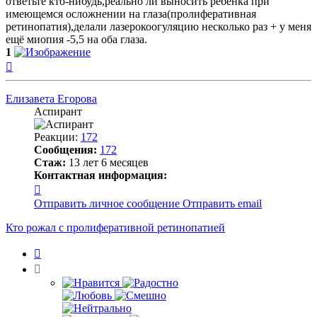
ответьте кто-нибудь,реально ли выносить ребёнка при
имеющемся осложнении на глаза(пролиферативная
ретинопатия),делали лазерокоогуляцию несколько раз + у меня
ещё миопия -5,5 на оба глаза.
1
Вернуться
к
началу
Елизавета Егорова
Аспирант
Реакции:
172
Сообщения:
172
Стаж:
13 лет 6 месяцев
Контактная информация:
Контактная
информация
Отправить личное сообщение
Отправить email
пользователя
Елизавета
Кто рожал с пролиферативной ретинопатией
Егорова
Цитата