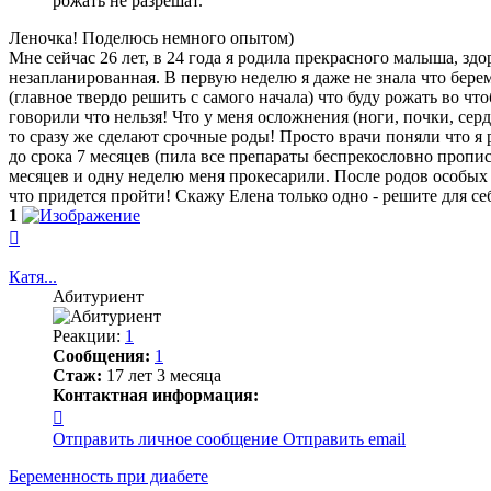
рожать не разрешат.
Леночка! Поделюсь немного опытом)
Мне сейчас 26 лет, в 24 года я родила прекрасного малыша, зд
незапланированная. В первую неделю я даже не знала что береме
(главное твердо решить с самого начала) что буду рожать во чт
говорили что нельзя! Что у меня осложнения (ноги, почки, сердц
то сразу же сделают срочные роды! Просто врачи поняли что я
до срока 7 месяцев (пила все препараты беспрекословно пропи
месяцев и одну неделю меня прокесарили. После родов особых 
что придется пройти! Скажу Елена только одно - решите для себ
1
Вернуться
к
началу
Катя...
Абитуриент
Реакции:
1
Сообщения:
1
Стаж:
17 лет 3 месяца
Контактная информация:
Контактная
информация
Отправить личное сообщение
Отправить email
пользователя
Катя...
Беременность при диабете