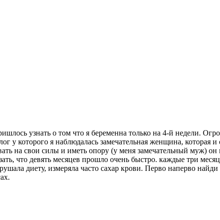
пришлось узнать о том что я беременна только на 4-й недели. Ог
г у которого я наблюдалась замечательная женщина, которая и об
ывать на свои силы и иметь опору (у меня замечательный муж) о
азать, что девять месяцев прошло очень быстро. каждые три меся
рушала диету, измеряла часто сахар крови. Перво наперво найд
ах.