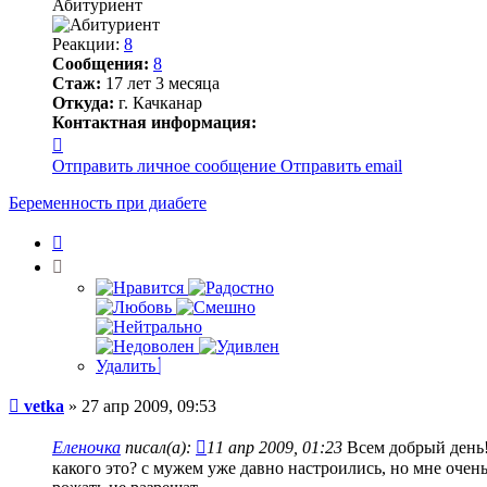
Абитуриент
Реакции:
8
Сообщения:
8
Стаж:
17 лет 3 месяца
Откуда:
г. Качканар
Контактная информация:
Контактная
информация
Отправить личное сообщение
Отправить email
пользователя
vetka
Беременность при диабете
Цитата
Удалить
Сообщение
vetka
»
27 апр 2009, 09:53
Еленочка
писал(а):
11 апр 2009, 01:23
Всем добрый день!
какого это? с мужем уже давно настроились, но мне очень