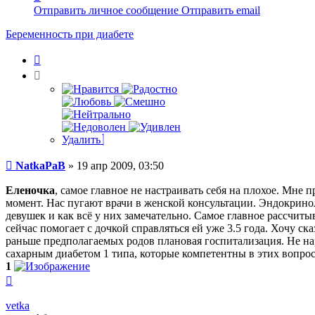
информация
Отправить личное сообщение
Отправить email
пользователя
NatkaPaB
Беременность при диабете
Цитата
Удалить
Сообщение
NatkaPaB
»
19 апр 2009, 03:50
Еленочка
, самое главное не настраивать себя на плохое. Мне 
момент. Нас пугают врачи в женской консультации. Эндокриноло
девушек и как всё у них замечательно. Самое главное рассчит
сейчас помогает с дочкой справляться ей уже 3.5 года. Хочу ск
раньше предполагаемых родов плановая госпитализация. Не на
сахарным диабетом 1 типа, которые компетентны в этих вопрос
1
Вернуться
к
началу
vetka