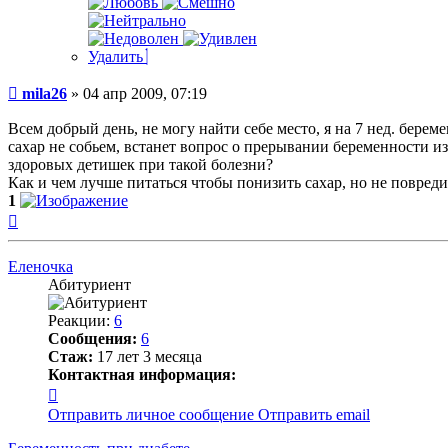
Удалить
Сообщение
mila26
»
04 апр 2009, 07:19
Всем добрый день, не могу найти себе место, я на 7 нед. берем
сахар не собьем, встанет вопрос о прерывании беременности из
здоровых детишек при такой болезни?
Как и чем лучше питаться чтобы понизить сахар, но не повре
1
Вернуться
к
началу
Еленочка
Абитуриент
Реакции:
6
Сообщения:
6
Стаж:
17 лет 3 месяца
Контактная информация:
Контактная
информация
Отправить личное сообщение
Отправить email
пользователя
Еленочка