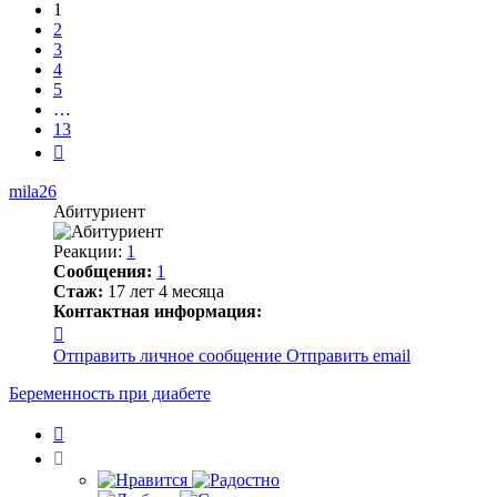
13
1
2
3
4
5
…
13
След.
mila26
Абитуриент
Реакции:
1
Сообщения:
1
Стаж:
17 лет 4 месяца
Контактная информация:
Контактная
информация
Отправить личное сообщение
Отправить email
пользователя
mila26
Беременность при диабете
Цитата