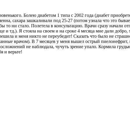
оровенького. Болею диабетом 1 типа с 2002 года (диабет приобре
нна, сахара зашкаливали под 25-27 (потом узнала что это бывает
обы то ни стало. Полетела в консультацию. Врачи сразу начали о
е и тд.). Я стояла на своем и на сроке 4 месяца мне дали добро,
 решила и меня никто не переубедит! Сказать что было не страш
санные врачом). В 7 месяцев у меня вышел острый пиелонефрит, 
осложнений не наблюдала, чучуть зрение упало. Кормила грудью 
я и верьте!