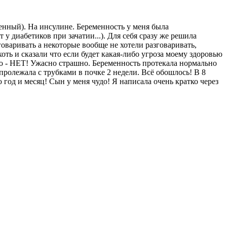
тенный). На инсулине. Беременность у меня была
 у диабетиков при зачатии...). Для себя сразу же решила
тговаривать а некоторые вообще не хотели разговаривать,
 хоть и сказали что если будет какая-либо угроза моему здоровью
но - НЕТ! Ужасно страшно. Беременность протекала нормально
пролежала с трубками в почке 2 недели. Всё обошлось! В 8
год и месяц! Сын у меня чудо! Я написала очень кратко через