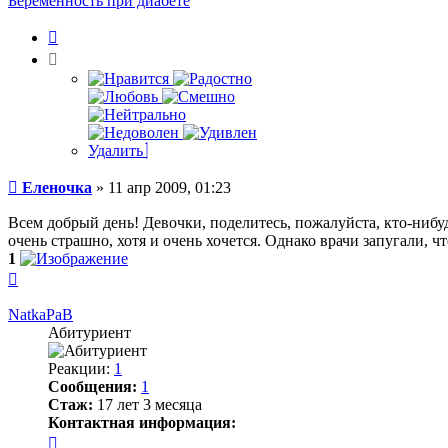
Беременность при диабете
Цитата
Удалить
Сообщение
Еленочка
»
11 апр 2009, 01:23
Всем добрый день! Девочки, поделитесь, пожалуйста, кто-нибу
очень страшно, хотя и очень хочется. Однако врачи запугали, 
1
Вернуться
к
началу
NatkaPaB
Абитуриент
Реакции:
1
Сообщения:
1
Стаж:
17 лет 3 месяца
Контактная информация:
Контактная