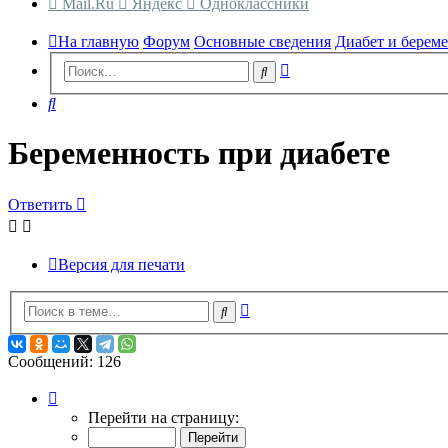
Mail.Ru
Яндекс
Одноклассники
На главную
Форум
Основные сведения
Диабет и берем
Расширенный
Поиск
поиск
Поиск
Беременность при диабете
Ответить
Версия для печати
Расширенный
Поиск
поиск
Сообщений: 126
Страница
1
Перейти на страницу:
из