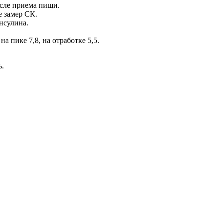
осле приема пищи.
е замер СК.
нсулина.
на пике 7,8, на отработке 5,5.
ь.