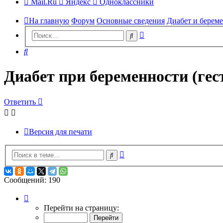
Mail.Ru
Яндекс
Одноклассники
На главную
Форум
Основные сведения
Диабет и берем
Расширенный
Поиск
поиск
Поиск
Диабет при беременности (ге
Ответить
Версия для печати
Расширенный
Поиск
поиск
Сообщений: 190
Страница
7
Перейти на страницу:
из