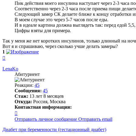
Пик действия моего инсулина наступает через 2-3 часа п
Соответственно через 2-3 часа после приема пищи делает
Следующий замер СК делаете ближе к концу отработки и
В моем случае это через 5-7 часов после еды.
И в идеале картина должна выглядеть так: перед едой 5,5, 
Цифры взяты для примера.
Так у меня же нет коротких инсулинов, только длинный на ноч
Вот я и спрашиваю, через сколько учше делать замеры?
1
Вернуться
к
началу
LenaKo
Абитуриент
Реакции:
45
Сообщения:
45
Стаж:
13 лет 8 месяцев
Откуда:
Россия, Москва
Контактная информация:
Контактная
информация
Отправить личное сообщение
Отправить email
пользователя
LenaKo
Диабет при беременности (гестационный диабет)