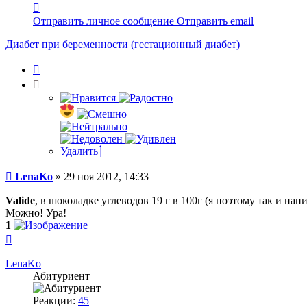
Контактная
информация
Отправить личное сообщение
Отправить email
пользователя
LenaKo
Диабет при беременности (гестационный диабет)
Цитата
Удалить
Сообщение
LenaKo
»
29 ноя 2012, 14:33
Valide
, в шоколадке углеводов 19 г в 100г (я поэтому так и нап
Можно! Ура!
1
Вернуться
к
началу
LenaKo
Абитуриент
Реакции:
45