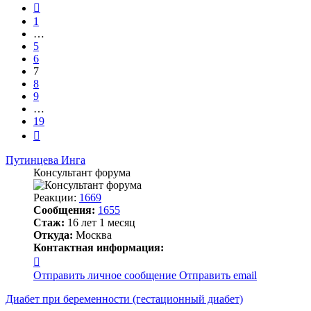
19
Пред.
1
…
5
6
7
8
9
…
19
След.
Путинцева Инга
Консультант форума
Реакции:
1669
Сообщения:
1655
Стаж:
16 лет 1 месяц
Откуда:
Москва
Контактная информация:
Контактная
информация
Отправить личное сообщение
Отправить email
пользователя
Путинцева
Диабет при беременности (гестационный диабет)
Инга