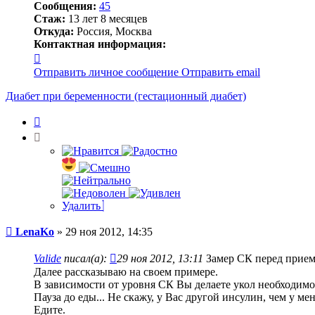
Сообщения:
45
Стаж:
13 лет 8 месяцев
Откуда:
Россия, Москва
Контактная информация:
Контактная
информация
Отправить личное сообщение
Отправить email
пользователя
LenaKo
Диабет при беременности (гестационный диабет)
Цитата
Удалить
Сообщение
LenaKo
»
29 ноя 2012, 14:35
Valide
писал(а):
29 ноя 2012, 13:11
Замер СК перед прием
Далее рассказываю на своем примере.
В зависимости от уровня СК Вы делаете укол необходимо
Пауза до еды... Не скажу, у Вас другой инсулин, чем у мен
Едите.