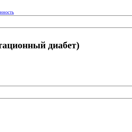
енность
стационный диабет)