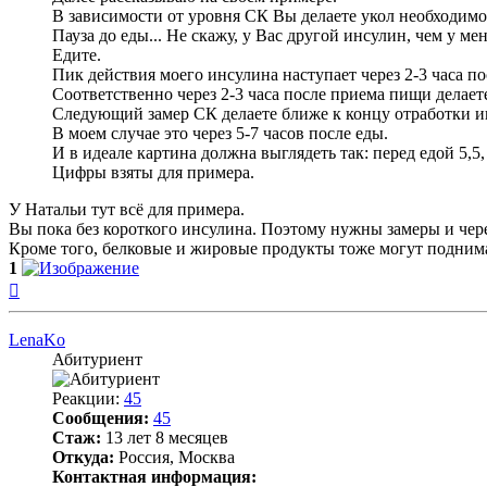
В зависимости от уровня СК Вы делаете укол необходимо
Пауза до еды... Не скажу, у Вас другой инсулин, чем у мен
Едите.
Пик действия моего инсулина наступает через 2-3 часа п
Соответственно через 2-3 часа после приема пищи делает
Следующий замер СК делаете ближе к концу отработки и
В моем случае это через 5-7 часов после еды.
И в идеале картина должна выглядеть так: перед едой 5,5, 
Цифры взяты для примера.
У Натальи тут всё для примера.
Вы пока без короткого инсулина. Поэтому нужны замеры и через
Кроме того, белковые и жировые продукты тоже могут поднимать
1
Вернуться
к
началу
LenaKo
Абитуриент
Реакции:
45
Сообщения:
45
Стаж:
13 лет 8 месяцев
Откуда:
Россия, Москва
Контактная информация: