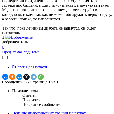
последствий и отдалению сроков их наступления. Как в
задачке про бассейн, в одну трубу втекает, в другую вытекает.
Медизина пока занята расширением диаметра трубы в
которую вытекает, так как не может обнаружить первую трубу,
а бассейн почему то наполняется.
Так что, пока лечением диабета не займутся, он будет
неизлечим.
1
доброжелатель
Вернуться
к
Пред. тема
След. тема
началу
Версия для печати
Сообщений: 3 • Страница
1
из
1
Похожие темы
Ответы
Просмотры
Последнее сообщение
Лечение диабетических трещин на пятках.