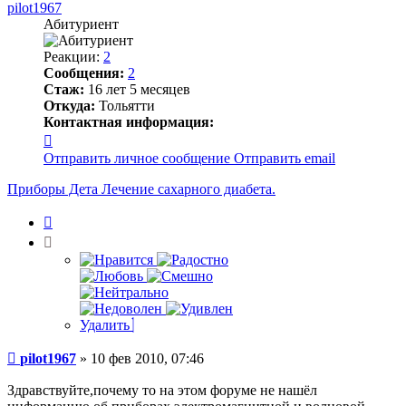
pilot1967
Абитуриент
Реакции:
2
Сообщения:
2
Стаж:
16 лет 5 месяцев
Откуда:
Тольятти
Контактная информация:
Контактная
информация
Отправить личное сообщение
Отправить email
пользователя
pilot1967
Приборы Дета Лечение сахарного диабета.
Цитата
Удалить
Сообщение
pilot1967
»
10 фев 2010, 07:46
Здравствуйте,почему то на этом форуме не нашёл