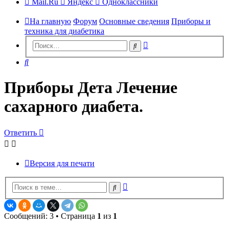
Mail.Ru
Яндекс
Одноклассники
На главную
Форум
Основные сведения
Приборы и
техника для диабетика
Расширенный
Поиск
поиск
Поиск
Приборы Дета Лечение
сахарного диабета.
Ответить
Версия для печати
Расширенный
Поиск
поиск
Сообщений: 3 • Страница
1
из
1