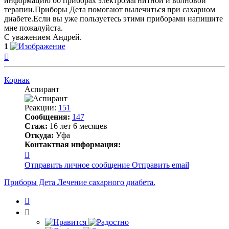
информацию об приборах электромагнитной и волновой
терапии.Приборы Дета помогают вылечиться при сахарном
диабете.Если вы уже пользуетесь этими приборами напишите
мне пожалуйста.
С уважением Андрей.
1
Вернуться
к
началу
Корнак
Аспирант
Реакции:
151
Сообщения:
147
Стаж:
16 лет 6 месяцев
Откуда:
Уфа
Контактная информация:
Контактная
информация
Отправить личное сообщение
Отправить email
пользователя
Корнак
Приборы Дета Лечение сахарного диабета.
Цитата