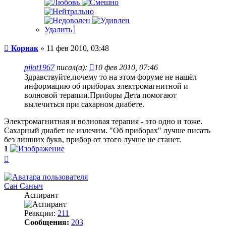
Удалить
Сообщение
Корнак
»
11 фев 2010, 03:48
pilot1967
писал(а):
10 фев 2010, 07:46
Здравствуйте,почему то на этом форуме не нашёл
информацию об приборах электромагнитной и
волновой терапии.Приборы Дета помогают
вылечиться при сахарном диабете.
Электромагнитная и волновая терапия - это одно и тоже.
Сахарный диабет не излечим. "Об приборах" лучше писать
без лишних букв, прибор от этого лучше не станет.
1
Вернуться
к
началу
Сан Саныч
Аспирант
Реакции:
211
Сообщения:
203