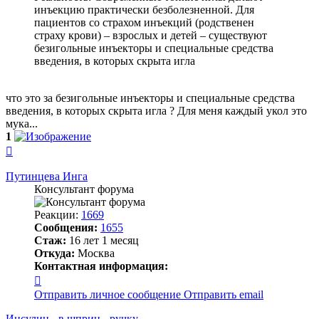
инъекцию практически безболезненной. Для
пациентов со страхом инъекций (родственен
страху крови) – взрослых и детей – существуют
безигольные инъекторы и специальные средства
введения, в которых скрыта игла
что это за безигольные инъекторы и специальные средства
введения, в которых скрыта игла ? Для меня каждый укол это
мука...
1
Вернуться
к
началу
Путинцева Инга
Консультант форума
Реакции:
1669
Сообщения:
1655
Стаж:
16 лет 1 месяц
Откуда:
Москва
Контактная информация:
Контактная
информация
Отправить личное сообщение
Отправить email
пользователя
Путинцева
Инсулин - в шприц - ручку