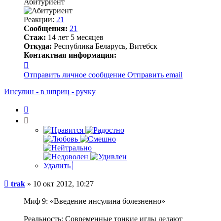
Абитуриент
Реакции:
21
Сообщения:
21
Стаж:
14 лет 5 месяцев
Откуда:
Республика Беларусь, Витебск
Контактная информация:
Контактная
информация
Отправить личное сообщение
Отправить email
пользователя
trak
Инсулин - в шприц - ручку
Цитата
Удалить
Сообщение
trak
»
10 окт 2012, 10:27
Миф 9: «Введение инсулина болезненно»
Реальность: Современные тонкие иглы делают