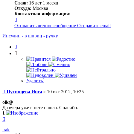
Стаж:
16 лет 1 месяц
Откуда:
Москва
Контактная информация:
Контактная
информация
Отправить личное сообщение
Отправить email
пользователя
Путинцева
Инсулин - в шприц - ручку
Инга
Цитата
Удалить
Сообщение
Путинцева Инга
»
10 окт 2012, 10:25
olk@
Да вчера уже в нете нашла. Спасибо.
1
Вернуться
к
началу
trak