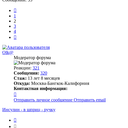
Пред.
1
2
3
4
След.
Olk@
Модератор форума
Реакции:
321
Сообщения:
320
Стаж:
13 лет 8 месяцев
Откуда:
Москва-Бангкок-Калифорния
Контактная информация:
Контактная
информация
Отправить личное сообщение
Отправить email
пользователя
Olk@
Инсулин - в шприц - ручку
Цитата