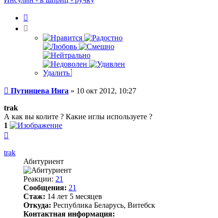
Инга
Цитата
Удалить
Сообщение
Путинцева Инга
»
10 окт 2012, 10:27
trak
А как вы колите ? Какие иглы используете ?
1
Вернуться
к
началу
trak
Абитуриент
Реакции:
21
Сообщения:
21
Стаж:
14 лет 5 месяцев
Откуда:
Республика Беларусь, Витебск
Контактная информация: