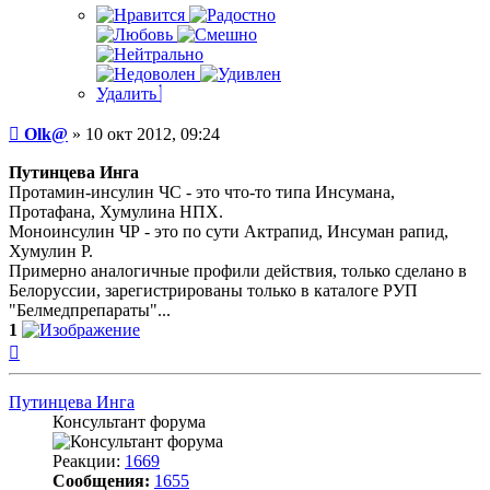
Удалить
Сообщение
Olk@
»
10 окт 2012, 09:24
Путинцева Инга
Протамин-инсулин ЧС - это что-то типа Инсумана,
Протафана, Хумулина НПХ.
Моноинсулин ЧР - это по сути Актрапид, Инсуман рапид,
Хумулин Р.
Примерно аналогичные профили действия, только сделано в
Белоруссии, зарегистрированы только в каталоге РУП
"Белмедпрепараты"...
1
Вернуться
к
началу
Путинцева Инга
Консультант форума
Реакции:
1669
Сообщения:
1655