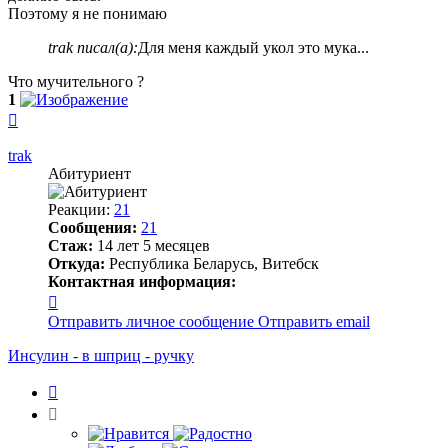
Поэтому я не понимаю
trak писал(а):
Для меня каждый укол это мука...
Что мучительного ?
1
Вернуться
к
началу
trak
Абитуриент
Реакции:
21
Сообщения:
21
Стаж:
14 лет 5 месяцев
Откуда:
Республика Беларусь, Витебск
Контактная информация:
Контактная
информация
Отправить личное сообщение
Отправить email
пользователя
trak
Инсулин - в шприц - ручку
Цитата