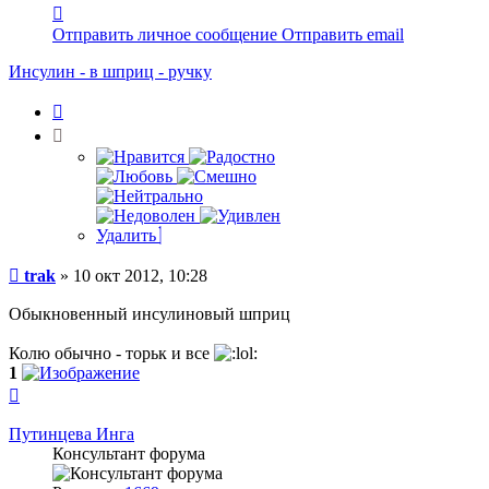
Контактная
информация
Отправить личное сообщение
Отправить email
пользователя
trak
Инсулин - в шприц - ручку
Цитата
Удалить
Сообщение
trak
»
10 окт 2012, 10:28
Обыкновенный инсулиновый шприц
Колю обычно - торьк и все
1
Вернуться
к
началу
Путинцева Инга
Консультант форума