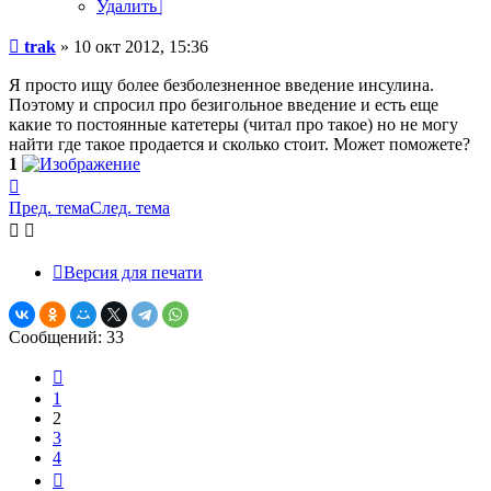
Удалить
Сообщение
trak
»
10 окт 2012, 15:36
Я просто ищу более безболезненное введение инсулина.
Поэтому и спросил про безигольное введение и есть еще
какие то постоянные катетеры (читал про такое) но не могу
найти где такое продается и сколько стоит. Может поможете?
1
Вернуться
к
Пред. тема
След. тема
началу
Версия для печати
Сообщений: 33
Пред.
1
2
3
4
След.