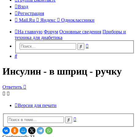
Вход
Регистрация
Mail.Ru
Яндекс
Одноклассники
На главную
Форум
Основные сведения
Приборы и
техника для диабетика
Расширенный
Поиск
поиск
Поиск
Инсулин - в шприц - ручку
Ответить
Версия для печати
Расширенный
Поиск
поиск
Сообщений: 33