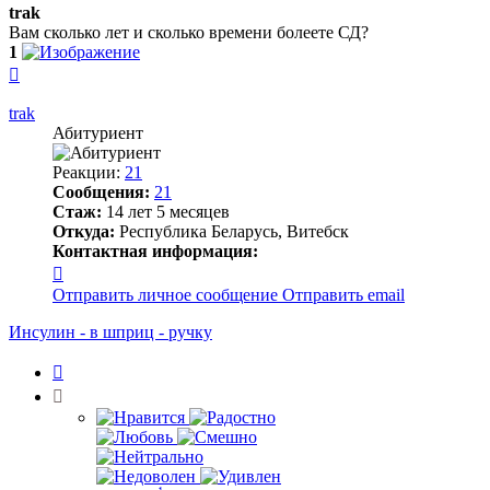
trak
Вам сколько лет и сколько времени болеете СД?
1
Вернуться
к
началу
trak
Абитуриент
Реакции:
21
Сообщения:
21
Стаж:
14 лет 5 месяцев
Откуда:
Республика Беларусь, Витебск
Контактная информация:
Контактная
информация
Отправить личное сообщение
Отправить email
пользователя
trak
Инсулин - в шприц - ручку
Цитата