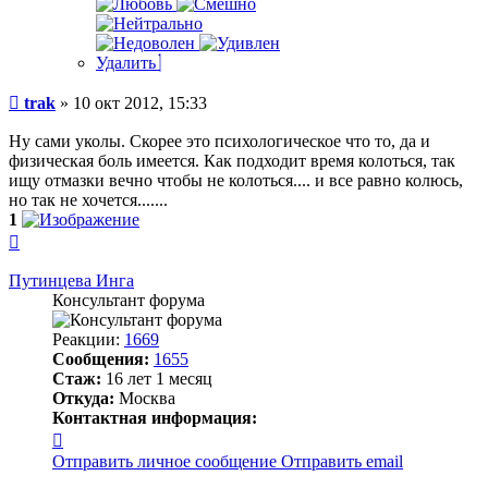
Удалить
Сообщение
trak
»
10 окт 2012, 15:33
Ну сами уколы. Скорее это психологическое что то, да и
физическая боль имеется. Как подходит время колоться, так
ищу отмазки вечно чтобы не колоться.... и все равно колюсь,
но так не хочется.......
1
Вернуться
к
началу
Путинцева Инга
Консультант форума
Реакции:
1669
Сообщения:
1655
Стаж:
16 лет 1 месяц
Откуда:
Москва
Контактная информация:
Контактная
информация
Отправить личное сообщение
Отправить email
пользователя