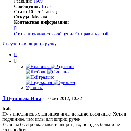
Реакции:
1669
Сообщения:
1655
Стаж:
16 лет 1 месяц
Откуда:
Москва
Контактная информация:
Контактная
информация
Отправить личное сообщение
Отправить email
пользователя
Путинцева
Инсулин - в шприц - ручку
Инга
Цитата
Удалить
Сообщение
Путинцева Инга
»
10 окт 2012, 10:32
trak
Ну у инсулиновых шприцев иглы не катастрофичные. Хотя и
подлиннее, чем иглы для шприц-ручек.
Если вы быстро вкалываете шприц, то, по идее, больно не
должно быть.